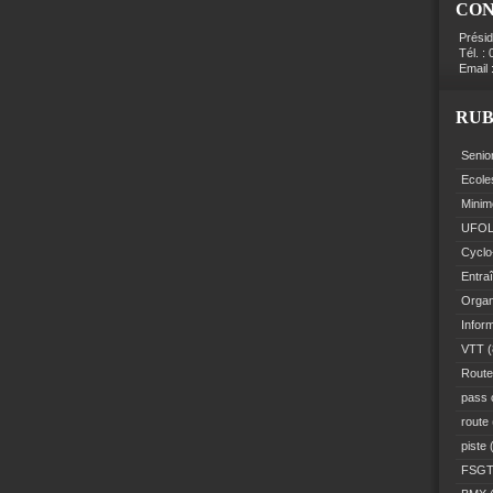
CO
Prési
Tél. :
Email 
RUB
Senio
Ecole
Minim
UFO
Cyclo
Entra
Organ
Infor
VTT
(
Route
pass 
route
piste
(
FSG