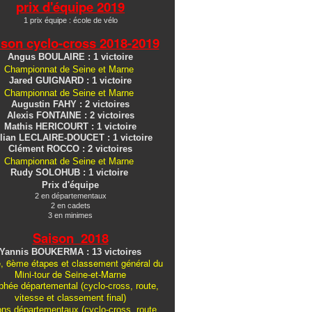
prix d'équipe 2019
1 prix équipe : école de vélo
ison cyclo-cross
2018-2019
Angus BOULAIRE : 1 victoire
Championnat de Seine et Marne
Jared GUIGNARD : 1 victoire
Championnat de Seine et Marne
Augustin FAHY : 2 victoires
Alexis FONTAINE : 2 victoires
Mathis HERICOURT : 1 victoire
lian LECLAIRE-DOUCET : 1 victoire
Clément ROCCO : 2 victoires
Championnat de Seine et Marne
Rudy SOLOHUB : 1 victoire
Prix d'équipe
2 en départementaux
2 en cadets
3 en minimes
Saison 2018
Yannis BOUKERMA : 13 victoires
, 6ème étapes et classement général du
Mini-tour de Seine-et-Marne
hée départemental (cyclo-cross, route,
vitesse et classement final)
ons
départementaux
(cyclo-cross, route,