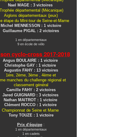
Nael MAGE : 3 victoires
Trophée départemental (Mécanique)
Aiglons
départementaux
(jeux)
e étape du Mini-tour de Seine-et-Marne
Michel MENNESSON : 1 victoire
Guillaume PIGAL : 2 victoires
1 en départementaux
9 en école de vélo
ison cyclo-cross
2017-2018
Angus BOULAIRE : 1 victoire
Christophe GAY : 1 victoire
Augustin FAHY : 13 victoires
1ére, 2ème, 3ème , 4ème et
me manches du challenge régional et
classement général
Camille FAHY : 2 victoires
Jared GUIGNARD : 3 victoires
Nathan MAITROT : 1 victoire
Clément ROCCO : 1 victoire
Championnat de Seine et Marne
Tony TOUZE : 1 victoire
Prix d'équipe
:
1 en départementaux
1 en cadets