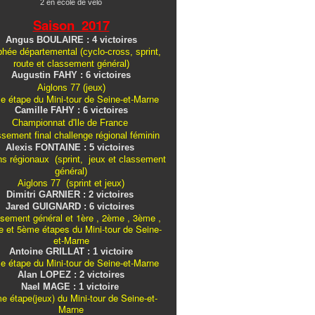
2 en école de vélo
Saison 2017
Angus BOULAIRE : 4 victoires
hée départemental (cyclo-cross, sprint,
route et classement général)
Augustin FAHY : 6 victoires
Aiglons 77 (jeux)
e étape du Mini-tour de Seine-et-Marne
Camille FAHY : 6 victoires
Championnat d'Ile de France
ssement final challenge
régional
féminin
Alexis FONTAINE : 5 victoires
ns régionaux (sprint, jeux et classement
général)
Aiglons 77 (sprint et jeux)
Dimitri GARNIER : 2 victoires
Jared GUIGNARD : 6 victoires
sement général et 1ère , 2ème , 3ème ,
 et 5ème étapes du Mini-tour de Seine-
et-Marne
Antoine GRILLAT : 1 victoire
e étape du Mini-tour de Seine-et-Marne
Alan LOPEZ : 2 victoires
Nael MAGE : 1 victoire
e étape(jeux) du Mini-tour de Seine-et-
Marne