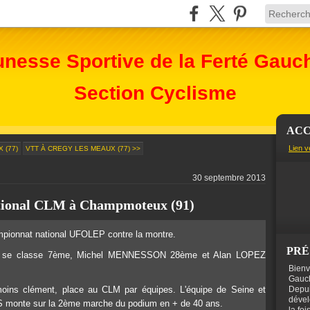
unesse Sportive de la Ferté Gauc
Section Cyclisme
ACC
Lien v
 (77)
VTT À CREGY LES MEAUX (77) >>
30 septembre 2013
ional CLM à Champmoteux (91)
ampionnat national UFOLEP contre la montre.
PRÉ
OIS se classe 7ème, Michel MENNESSON 28ème et Alan LOPEZ
Bienv
Gauch
oins clément, place au CLM par équipes. L'équipe de Seine et
Depui
dével
 monte sur la 2ème marche du podium en + de 40 ans.