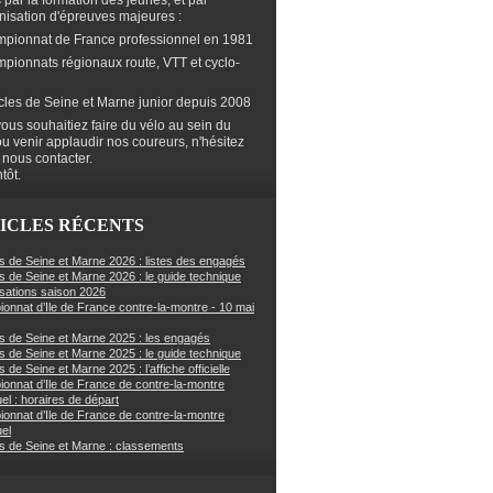
s par la formation des jeunes, et par
anisation d'épreuves majeures :
mpionnat de France professionnel en 1981
mpionnats régionaux route, VTT et cyclo-
cles de Seine et Marne junior depuis 2008
ous souhaitiez faire du vélo au sein du
ou venir applaudir nos coureurs, n'hésitez
 nous contacter.
tôt.
ICLES RÉCENTS
s de Seine et Marne 2026 : listes des engagés
s de Seine et Marne 2026 : le guide technique
sations saison 2026
onnat d’Ile de France contre-la-montre - 10 mai
s de Seine et Marne 2025 : les engagés
s de Seine et Marne 2025 : le guide technique
 de Seine et Marne 2025 : l’affiche officielle
onnat d’Ile de France de contre-la-montre
uel : horaires de départ
onnat d’Ile de France de contre-la-montre
uel
s de Seine et Marne : classements