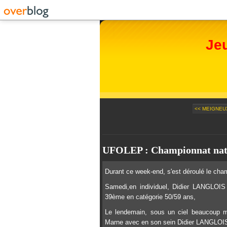
Je
<< MEIGNEUX
UFOLEP : Championnat nat
Durant ce week-end, s'est déroulé le ch
Samedi,en individuel, Didier LANGL
39ème
en catégorie 50/59 ans,
Le lendemain, sous un ciel beaucoup m
Marne avec en son sein Didier LANGLOIS