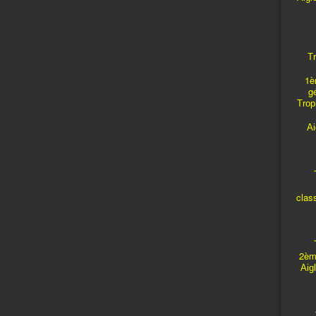
Tr
1è
g
Troph
A
T
clas
T
2èm
Aig