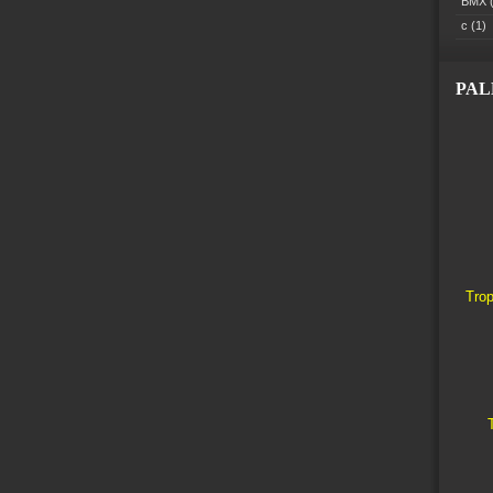
BMX
(
c
(1)
PA
Trop