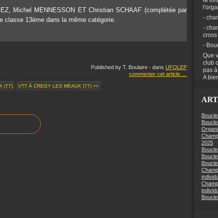
la foi
l'org
LOPEZ, Michel MENNESSON ET Christian SCHAAF (complétée par
- cha
e classe 13ème dans la même catégorie.
- cha
cross
- Bou
Que v
club 
Published by T. Boulaire
-
dans
UFOLEP
pas à
commenter cet article
…
A bien
 (77)
VTT À CREGY LES MEAUX (77) >>
ART
Boucle
Boucle
Organi
Champi
2025
Boucle
Boucle
Boucles
Champi
individ
Champi
individ
Boucle