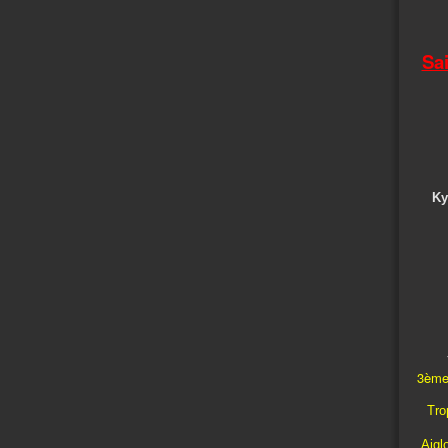
Sa
Ky
3ème
Trop
Aigl