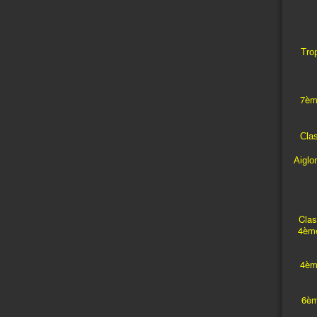
Trop
7èm
Cla
Aiglo
Clas
4ème
4èm
6èm