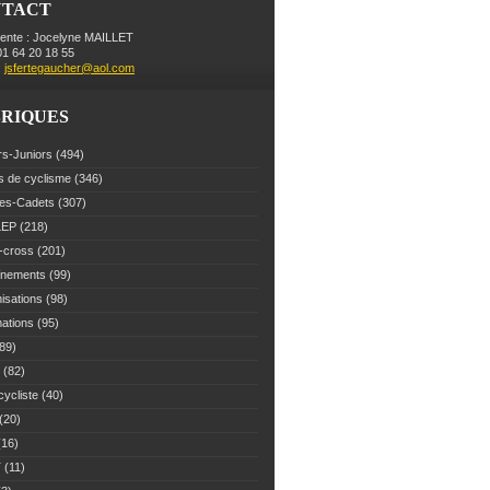
NTACT
dente : Jocelyne MAILLET
 01 64 20 18 55
:
jsfertegaucher@aol.com
RIQUES
rs-Juniors
(494)
s de cyclisme
(346)
es-Cadets
(307)
LEP
(218)
-cross
(201)
înements
(99)
isations
(98)
mations
(95)
89)
(82)
cycliste
(40)
(20)
16)
T
(11)