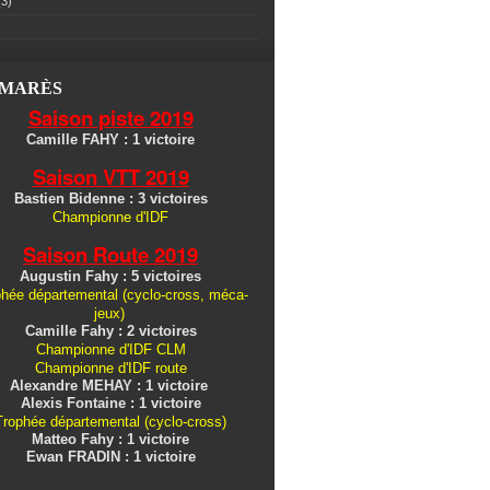
3)
LMARÈS
Saison piste 2019
Camille FAHY : 1 victoire
Saison VTT 2019
Bastien Bidenne : 3 victoires
Championne d'IDF
Saison Route 2019
Augustin Fahy : 5 victoires
hée départemental (cyclo-cross, méca-
jeux)
Camille Fahy : 2 victoires
Championne d'IDF CLM
Championne d'IDF route
Alexandre MEHAY : 1 victoire
Alexis Fontaine : 1 victoire
Trophée départemental (cyclo-cross)
Matteo Fahy : 1 victoire
Ewan FRADIN : 1 victoire