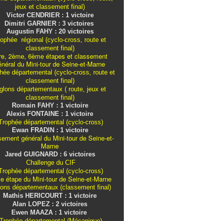
jeux et classement final)
Victor CENDRIER : 1 victoire
Dimitri GARNIER : 3 victoires
Augustin FAHY : 20 victoires
ophée régional (cyclo-cross, route et
classement final)
re, 2ème, 6ème étapes et classement
énéral du Mini-tour de Seine-et-Marne
ée départemental (cyclo-cross, route et
classement final)
iglons
départementaux
( route, jeux et
classement final)
Romain FAHY : 1 victoire
Alexis FONTAINE : 1 victoire
rophée départemental (cyclo-cross)
Ewan FRADIN : 1 victoire
sement général du Mini-tour de Seine-et-
Marne
Jared GUIGNARD : 6 victoires
Challenge du CIF
rophée départemental (cyclo-cross)
e étape du Mini-tour de Seine-et-Marne
lons
départementaux
(classement final)
Mathis HERICOURT : 1 victoire
Alan LOPEZ : 2 victoires
Ewen MAAZA : 1 victoire
Trophée départemental (Mécanique)