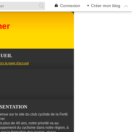
Connexion
+
Créer mon blog
her
UEIL
ers la page d'accueil
SENTATION
enue sur le site du club cycliste de la Ferté
er.
s plus de 40 ans, notre priorité va au
oppement du cyclisme dans notre région, à