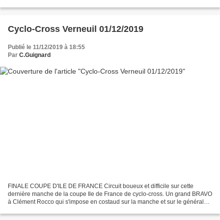
l'ensemble de sa formidable saison....
Cyclo-Cross Verneuil 01/12/2019
Publié le 11/12/2019 à 18:55
Par
C.Guignard
FINALE COUPE D'ILE DE FRANCE Circuit boueux et difficile sur cette
dernière manche de la coupe Ile de France de cyclo-cross. Un grand BRAVO
à Clément Rocco qui s'impose en costaud sur la manche et sur le général
final. Félicitations à lui. Félicitations...