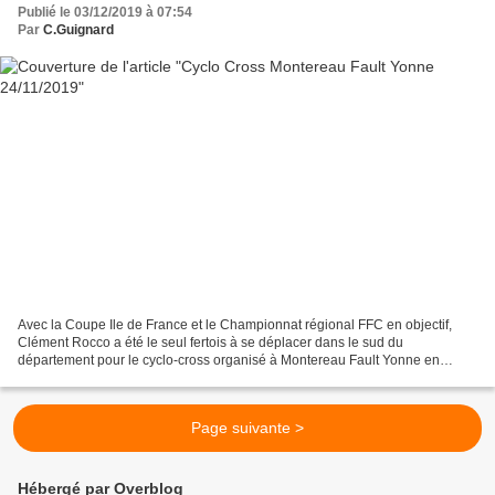
Publié le 03/12/2019 à 07:54
Par
C.Guignard
Avec la Coupe Ile de France et le Championnat régional FFC en objectif,
Clément Rocco a été le seul fertois à se déplacer dans le sud du
département pour le cyclo-cross organisé à Montereau Fault Yonne en
Ufolep organisé par CSM Cyclisme-JPME . Il réalise...
Page suivante >
Hébergé par Overblog