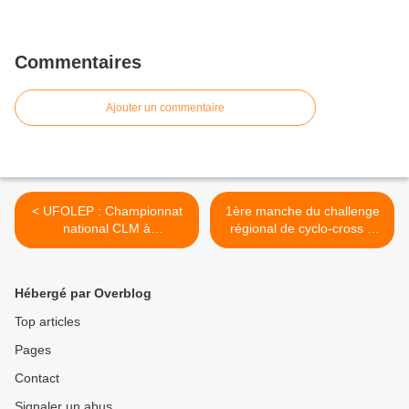
Commentaires
Ajouter un commentaire
< UFOLEP : Championnat
1ère manche du challenge
national CLM à
régional de cyclo-cross à
Champmoteux (91)
Mennecy (91) >
Hébergé par Overblog
Top articles
Pages
Contact
Signaler un abus