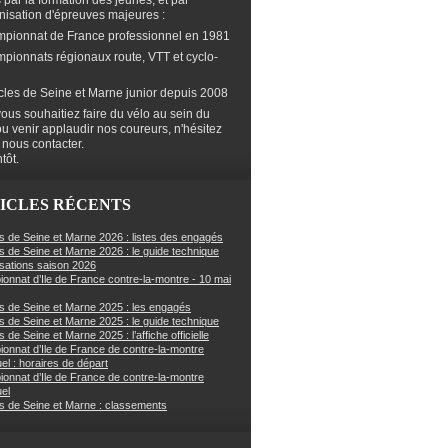
s par la formation des jeunes, et par
anisation d'épreuves majeures :
mpionnat de France professionnel en 1981
mpionnats régionaux route, VTT et cyclo-
cles de Seine et Marne junior depuis 2008
ous souhaitiez faire du vélo au sein du
ou venir applaudir nos coureurs, n'hésitez
 nous contacter.
tôt.
ICLES RÉCENTS
s de Seine et Marne 2026 : listes des engagés
s de Seine et Marne 2026 : le guide technique
sations saison 2026
onnat d’Ile de France contre-la-montre - 10 mai
s de Seine et Marne 2025 : les engagés
s de Seine et Marne 2025 : le guide technique
 de Seine et Marne 2025 : l’affiche officielle
onnat d’Ile de France de contre-la-montre
uel : horaires de départ
onnat d’Ile de France de contre-la-montre
uel
s de Seine et Marne : classements