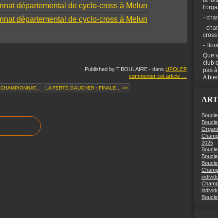
la foi
l'org
- cha
- cha
cross
- Bou
Que v
club 
Published by T.BOULAIRE
-
dans
UFOLEP
pas à
commenter cet article
…
A bien
 CHAMPIONNAT...
LA FERTÉ GAUCHER : FINALE... >>
ART
Boucle
Boucle
Organi
Champi
2025
Boucle
Boucle
Boucles
Champi
individ
Champi
individ
Boucle