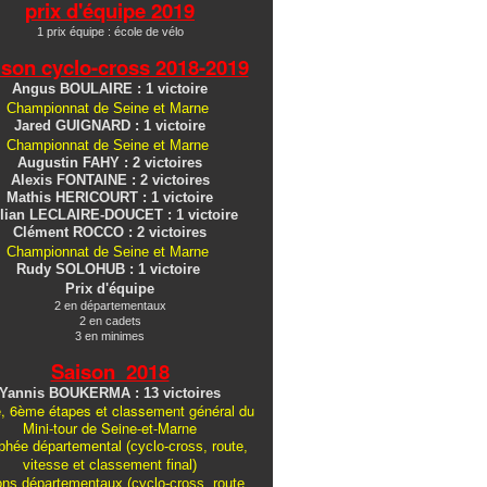
prix d'équipe 2019
1 prix équipe : école de vélo
ison cyclo-cross
2018-2019
Angus BOULAIRE : 1 victoire
Championnat de Seine et Marne
Jared GUIGNARD : 1 victoire
Championnat de Seine et Marne
Augustin FAHY : 2 victoires
Alexis FONTAINE : 2 victoires
Mathis HERICOURT : 1 victoire
lian LECLAIRE-DOUCET : 1 victoire
Clément ROCCO : 2 victoires
Championnat de Seine et Marne
Rudy SOLOHUB : 1 victoire
Prix d'équipe
2 en départementaux
2 en cadets
3 en minimes
Saison 2018
Yannis BOUKERMA : 13 victoires
, 6ème étapes et classement général du
Mini-tour de Seine-et-Marne
hée départemental (cyclo-cross, route,
vitesse et classement final)
ons
départementaux
(cyclo-cross, route,