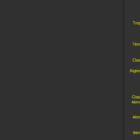
Trop
7èm
Cla
Aiglo
Clas
4ème
4èm
6èm