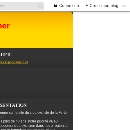
Connexion
+
Créer mon blog
her
UEIL
ers la page d'accueil
SENTATION
enue sur le site du club cycliste de la Ferté
er.
s plus de 40 ans, notre priorité va au
oppement du cyclisme dans notre région, à