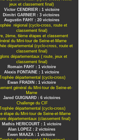
jeux et classement final)
Victor CENDRIER : 1 victoire
Dimitri GARNIER : 3 victoires
Augustin FAHY : 20 victoires
ophée régional (cyclo-cross, route et
classement final)
re, 2ème, 6ème étapes et classement
énéral du Mini-tour de Seine-et-Marne
ée départemental (cyclo-cross, route et
classement final)
iglons
départementaux
( route, jeux et
classement final)
Romain FAHY : 1 victoire
Alexis FONTAINE : 1 victoire
rophée départemental (cyclo-cross)
Ewan FRADIN : 1 victoire
sement général du Mini-tour de Seine-et-
Marne
Jared GUIGNARD : 6 victoires
Challenge du CIF
rophée départemental (cyclo-cross)
e étape du Mini-tour de Seine-et-Marne
lons
départementaux
(classement final)
Mathis HERICOURT : 1 victoire
Alan LOPEZ : 2 victoires
Ewen MAAZA : 1 victoire
Trophée départemental (Mécanique)