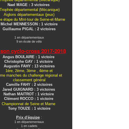
Nael MAGE : 3 victoires
Trophée départemental (Mécanique)
Aiglons
départementaux
(jeux)
e étape du Mini-tour de Seine-et-Marne
Michel MENNESSON : 1 victoire
Guillaume PIGAL : 2 victoires
1 en départementaux
9 en école de vélo
ison cyclo-cross
2017-2018
Angus BOULAIRE : 1 victoire
Christophe GAY : 1 victoire
Augustin FAHY : 13 victoires
1ére, 2ème, 3ème , 4ème et
me manches du challenge régional et
classement général
Camille FAHY : 2 victoires
Jared GUIGNARD : 3 victoires
Nathan MAITROT : 1 victoire
Clément ROCCO : 1 victoire
Championnat de Seine et Marne
Tony TOUZE : 1 victoire
Prix d'équipe
:
1 en départementaux
1 en cadets