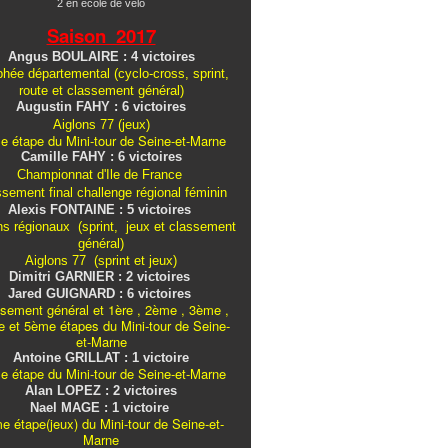
2 en école de vélo
Saison 2017
Angus BOULAIRE : 4 victoires
hée départemental (cyclo-cross, sprint,
route et classement général)
Augustin FAHY : 6 victoires
Aiglons 77 (jeux)
e étape du Mini-tour de Seine-et-Marne
Camille FAHY : 6 victoires
Championnat d'Ile de France
ssement final challenge
régional
féminin
Alexis FONTAINE : 5 victoires
ns régionaux (sprint, jeux et classement
général)
Aiglons 77 (sprint et jeux)
Dimitri GARNIER : 2 victoires
Jared GUIGNARD : 6 victoires
sement général et 1ère , 2ème , 3ème ,
 et 5ème étapes du Mini-tour de Seine-
et-Marne
Antoine GRILLAT : 1 victoire
e étape du Mini-tour de Seine-et-Marne
Alan LOPEZ : 2 victoires
Nael MAGE : 1 victoire
e étape(jeux) du Mini-tour de Seine-et-
Marne