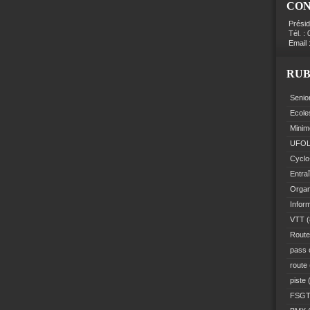
CO
Prési
Tél. :
Email 
RUB
Senio
Ecole
Minim
UFO
Cyclo
Entra
Organ
Infor
VTT
(
Route
pass 
route
piste
(
FSG