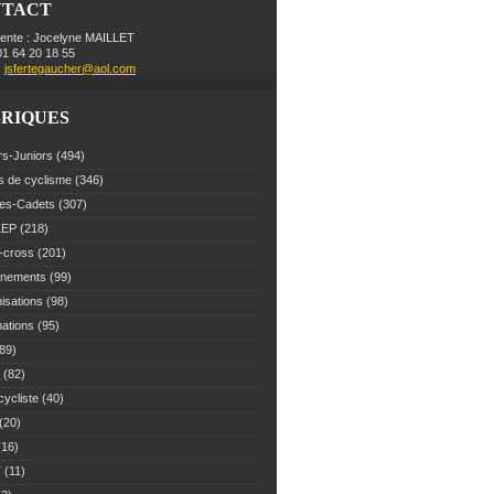
NTACT
dente : Jocelyne MAILLET
 01 64 20 18 55
:
jsfertegaucher@aol.com
RIQUES
rs-Juniors
(494)
s de cyclisme
(346)
es-Cadets
(307)
LEP
(218)
-cross
(201)
înements
(99)
isations
(98)
mations
(95)
89)
(82)
cycliste
(40)
(20)
16)
T
(11)