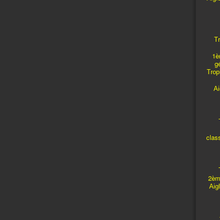
Tr
1è
g
Troph
A
T
clas
T
2èm
Aig