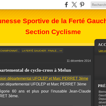
unesse Sportive de la Ferté Gauc
Section Cyclisme
ACC
Lien v
 CHAMPIONNAT...
LA FERTÉ GAUCHER : FINALE... >>
11 décembre 2014
rtemental de cyclo-cross à Melun
on départemental UFOLEP et Marc PERRET 3ème
PRÉ
gorie 60 ans et plus pour l'inusable Jean-Claude
Bienv
Gauch
RRET 3ème.
Depui
dével