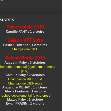
3)
LMARÈS
Saison piste 2019
Camille FAHY : 1 victoire
Saison VTT 2019
Bastien Bidenne : 3 victoires
Championne d'IDF
Saison Route 2019
Augustin Fahy : 5 victoires
hée départemental (cyclo-cross, méca-
jeux)
Camille Fahy : 2 victoires
Championne d'IDF CLM
Championne d'IDF route
Alexandre MEHAY : 1 victoire
Alexis Fontaine : 1 victoire
Trophée départemental (cyclo-cross)
Matteo Fahy : 1 victoire
Ewan FRADIN : 1 victoire