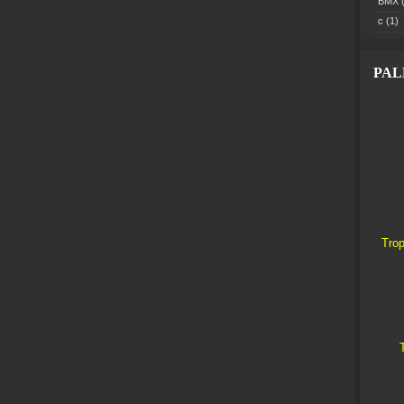
BMX
(
c
(1)
PA
Trop