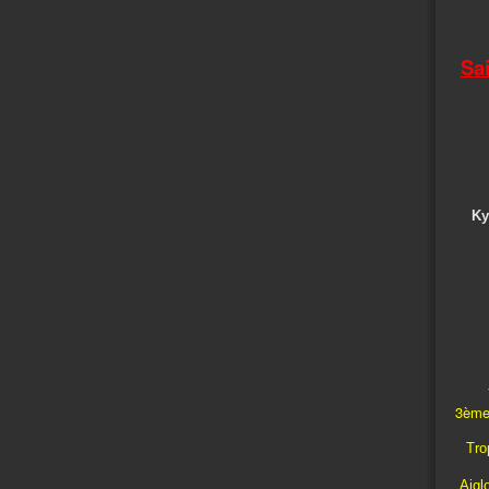
Sa
Ky
3ème
Trop
Aigl