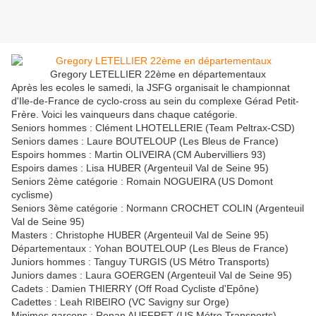
Gregory LETELLIER 22ème en départementaux
Après les ecoles le samedi, la JSFG organisait le championnat
d'Ile-de-France de cyclo-cross au sein du complexe Gérad Petit-
Frère. Voici les vainqueurs dans chaque catégorie.
Seniors hommes : Clément LHOTELLERIE (Team Peltrax-CSD)
Seniors dames : Laure BOUTELOUP (Les Bleus de France)
Espoirs hommes : Martin OLIVEIRA (CM Aubervilliers 93)
Espoirs dames : Lisa HUBER (Argenteuil Val de Seine 95)
Seniors 2ème catégorie : Romain NOGUEIRA (US Domont
cyclisme)
Seniors 3ème catégorie : Normann CROCHET COLIN (Argenteuil
Val de Seine 95)
Masters : Christophe HUBER (Argenteuil Val de Seine 95)
Départementaux : Yohan BOUTELOUP (Les Bleus de France)
Juniors hommes : Tanguy TURGIS (US Métro Transports)
Juniors dames : Laura GOERGEN (Argenteuil Val de Seine 95)
Cadets : Damien THIERRY (Off Road Cycliste d'Epône)
Cadettes : Leah RIBEIRO (VC Savigny sur Orge)
Minimes garçons : Ronan AUFFRET (US Métro Transports)