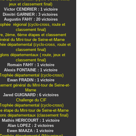
jeux et classement final)
Victor CENDRIER : 1 victoire
Dimitri GARNIER : 3 victoires
Augustin FAHY : 20 victoires
ophée régional (cyclo-cross, route et
classement final)
re, 2ème, 6ème étapes et classement
énéral du Mini-tour de Seine-et-Marne
ée départemental (cyclo-cross, route et
classement final)
iglons
départementaux
( route, jeux et
classement final)
Romain FAHY : 1 victoire
Alexis FONTAINE : 1 victoire
rophée départemental (cyclo-cross)
Ewan FRADIN : 1 victoire
sement général du Mini-tour de Seine-et-
Marne
Jared GUIGNARD : 6 victoires
Challenge du CIF
rophée départemental (cyclo-cross)
e étape du Mini-tour de Seine-et-Marne
lons
départementaux
(classement final)
Mathis HERICOURT : 1 victoire
Alan LOPEZ : 2 victoires
Ewen MAAZA : 1 victoire
Trophée départemental (Mécanique)