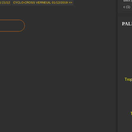
BMX
(
 21/12
CYCLO-CROSS VERNEUIL 01/12/2019 >>
c
(1)
PA
Trop