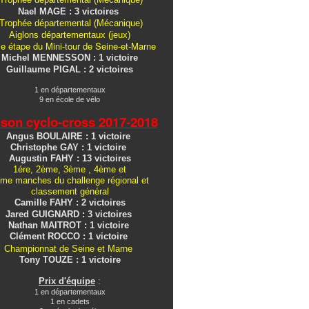
Nael MAGE : 3 victoires
Trophée départemental (Mécanique)
Aiglons
départementaux
(jeux)
e étape du Mini-tour de Seine-et-Marne
Michel MENNESSON : 1 victoire
Guillaume PIGAL : 2 victoires
1 en départementaux
9 en école de vélo
ison cyclo-cross
2017-2018
Angus BOULAIRE : 1 victoire
Christophe GAY : 1 victoire
Augustin FAHY : 13 victoires
1ére, 2ème, 3ème , 4ème et
me manches du challenge régional et
classement général
Camille FAHY : 2 victoires
Jared GUIGNARD : 3 victoires
Nathan MAITROT : 1 victoire
Clément ROCCO : 1 victoire
Championnat de Seine et Marne
Tony TOUZE : 1 victoire
Prix d'équipe
:
1 en départementaux
1 en cadets