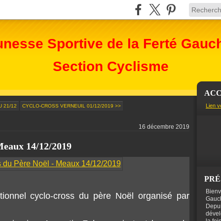
unesse Sportive de la Ferté Gauc
Section Cyclisme
ACC
Lien v
 21/12
CYCLO-CROSS VERNEUIL 01/12/2019 >>
16 décembre 2019
Meaux 14/12/2019
PRÉ
Bienv
itionnel cyclo-cross du père Noël organisé par
Gauch
Depui
dével