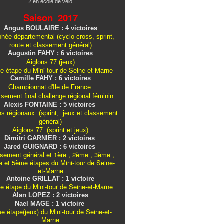
2 en école de vélo
Saison 2017
Angus BOULAIRE : 4 victoires
hée départemental (cyclo-cross, sprint,
route et classement général)
Augustin FAHY : 6 victoires
Aiglons 77 (jeux)
e étape du Mini-tour de Seine-et-Marne
Camille FAHY : 6 victoires
Championnat d'Ile de France
ssement final challenge
régional
féminin
Alexis FONTAINE : 5 victoires
ns régionaux (sprint, jeux et classement
général)
Aiglons 77 (sprint et jeux)
Dimitri GARNIER : 2 victoires
Jared GUIGNARD : 6 victoires
sement général et 1ère , 2ème , 3ème ,
 et 5ème étapes du Mini-tour de Seine-
et-Marne
Antoine GRILLAT : 1 victoire
e étape du Mini-tour de Seine-et-Marne
Alan LOPEZ : 2 victoires
Nael MAGE : 1 victoire
e étape(jeux) du Mini-tour de Seine-et-
Marne