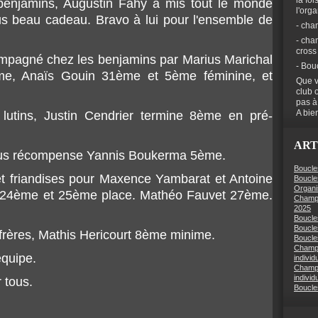
la foi
enjamins, Augustin Fahy a mis tout le monde
l'org
lus beau cadeau. Bravo à lui pour l'ensemble de
- cha
- cha
cross
compagné chez les benjamins par Marius Marichal
- Bou
me, Anaïs Gouin 31ème et 5ème féminine, et
Que v
club 
pas à
A bien
lutins, Justin Cendrier termine 8ème en pré-
ART
aus récompense Yannis Boukerma 5ème.
Boucle
 et friandises pour Maxence Yambarat et Antoine
Boucle
Organi
x 24ème et 25ème place. Mathéo Fauvet 27ème.
Champi
2025
Boucle
Boucle
frères, Mathis Hericourt 8ème minime.
Boucles
Champi
équipe.
individ
Champi
individ
 tous.
Boucle