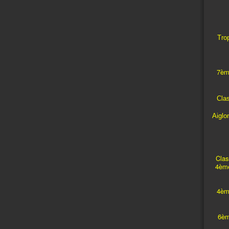
Trop
7èm
Cla
Aiglo
Clas
4ème
4èm
6èm