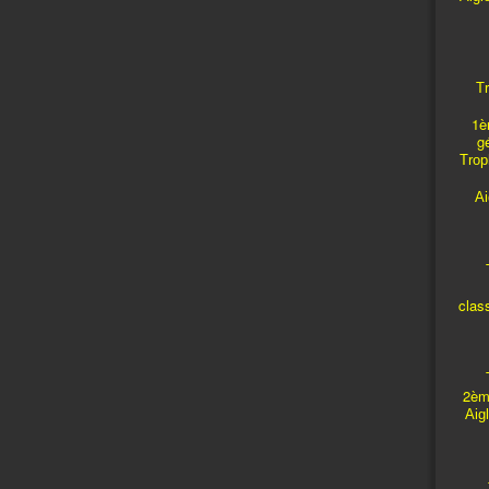
Tr
1è
g
Troph
A
T
clas
T
2èm
Aig