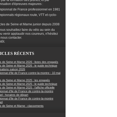
s par la formation des jeunes, et par
anisation d'épreuves majeures :
mpionnat de France professionnel en 1981
mpionnats régionaux route, VTT et cyclo-
cles de Seine et Marne junior depuis 2008
ous souhaitiez faire du vélo au sein du
ou venir applaudir nos coureurs, n'hésitez
 nous contacter.
tôt.
ICLES RÉCENTS
s de Seine et Marne 2026 : listes des engagés
s de Seine et Marne 2026 : le guide technique
sations saison 2026
onnat d’Ile de France contre-la-montre - 10 mai
s de Seine et Marne 2025 : les engagés
s de Seine et Marne 2025 : le guide technique
 de Seine et Marne 2025 : l’affiche officielle
onnat d’Ile de France de contre-la-montre
uel : horaires de départ
onnat d’Ile de France de contre-la-montre
uel
s de Seine et Marne : classements