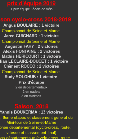
prix d'équipe 2019
1 prix équipe : école de vélo
ison cyclo-cross
2018-2019
Angus BOULAIRE : 1 victoire
Championnat de Seine et Marne
Jared GUIGNARD : 1 victoire
Championnat de Seine et Marne
Augustin FAHY : 2 victoires
Alexis FONTAINE : 2 victoires
Mathis HERICOURT : 1 victoire
lian LECLAIRE-DOUCET : 1 victoire
Clément ROCCO : 2 victoires
Championnat de Seine et Marne
Rudy SOLOHUB : 1 victoire
Prix d'équipe
2 en départementaux
2 en cadets
3 en minimes
Saison 2018
Yannis BOUKERMA : 13 victoires
, 6ème étapes et classement général du
Mini-tour de Seine-et-Marne
hée départemental (cyclo-cross, route,
vitesse et classement final)
ons
départementaux
(cyclo-cross, route,