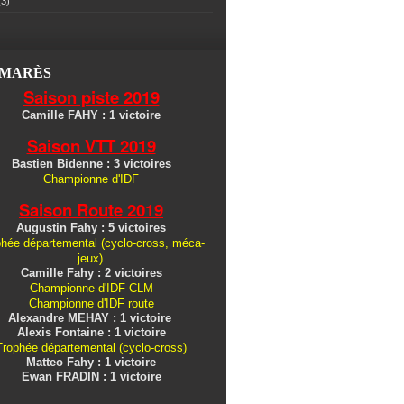
3)
LMARÈS
Saison piste 2019
Camille FAHY : 1 victoire
Saison VTT 2019
Bastien Bidenne : 3 victoires
Championne d'IDF
Saison Route 2019
Augustin Fahy : 5 victoires
hée départemental (cyclo-cross, méca-
jeux)
Camille Fahy : 2 victoires
Championne d'IDF CLM
Championne d'IDF route
Alexandre MEHAY : 1 victoire
Alexis Fontaine : 1 victoire
Trophée départemental (cyclo-cross)
Matteo Fahy : 1 victoire
Ewan FRADIN : 1 victoire