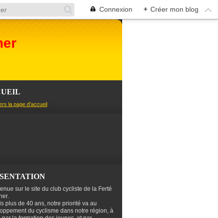
Connexion
+
Créer mon blog
her
UEIL
ers la page d'accueil
SENTATION
enue sur le site du club cycliste de la Ferté
er.
s plus de 40 ans, notre priorité va au
oppement du cyclisme dans notre région, à