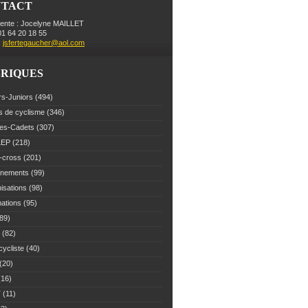
NTACT
dente : Jocelyne MAILLET
 01 64 20 18 55
:
jsfertegaucher@aol.com
RIQUES
rs-Juniors
(494)
s de cyclisme
(346)
es-Cadets
(307)
LEP
(218)
-cross
(201)
înements
(99)
isations
(98)
mations
(95)
89)
(82)
cycliste
(40)
(20)
16)
T
(11)