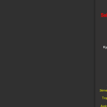
Sa
Ky
3ème
Trop
Aigl