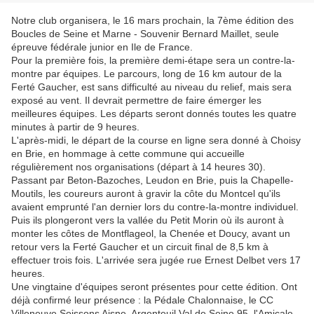
Notre club organisera, le 16 mars prochain, la 7ème édition des
Boucles de Seine et Marne - Souvenir Bernard Maillet, seule
épreuve fédérale junior en Ile de France.
Pour la première fois, la première demi-étape sera un contre-la-
montre par équipes. Le parcours, long de 16 km autour de la
Ferté Gaucher, est sans difficulté au niveau du relief, mais sera
exposé au vent. Il devrait permettre de faire émerger les
meilleures équipes. Les départs seront donnés toutes les quatre
minutes à partir de 9 heures.
L'après-midi, le départ de la course en ligne sera donné à Choisy
en Brie, en hommage à cette commune qui accueille
régulièrement nos organisations (départ à 14 heures 30).
Passant par Beton-Bazoches, Leudon en Brie, puis la Chapelle-
Moutils, les coureurs auront à gravir la côte du Montcel qu'ils
avaient emprunté l'an dernier lors du contre-la-montre individuel.
Puis ils plongeront vers la vallée du Petit Morin où ils auront à
monter les côtes de Montflageol, la Chenée et Doucy, avant un
retour vers la Ferté Gaucher et un circuit final de 8,5 km à
effectuer trois fois. L'arrivée sera jugée rue Ernest Delbet vers 17
heures.
Une vingtaine d'équipes seront présentes pour cette édition. Ont
déjà confirmé leur présence : la Pédale Chalonnaise, le CC
Villeneuve Soissons Aisne, Argenteuil Val de Seine 95, l'Amicale