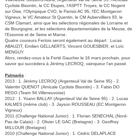
Cycliste Bisontin, le CC Etupes, l'ASPTT Troyes, le CC Nogent
sur Oise, l'Olympique CVO, le Parisis AC 95, l'EC Montgeron
Vigneux, le VC Amateur St Quentin, le CM Aubervilliers 93, le
CSM Clamart, ainsi que les sélections régionales de Lorraine et
de Bourgogne, et les sélections départementales de la Meuse, de
l'Essonne et de Seine et Marne.
Quatre coureurs Fertois seront également au départ : Lucas
ABAUZIT, Emilien GELLAERTS, Vincent GOUESBIER, et Loïc
MENGUY.
Alors, rendez-vous à la Ferté Gaucher le 16 mars prochain, pour
savoir qui succèdera à Jérémy LECROQ, vainqueur l'an passé.
Palmarès
:
2013 : 1. Jérémy LECROQ (Argenteuil Val de Seine 95) - 2.
Valentin QUENOT (Amicale Cycliste Bisontin) - 3. Fabio DO
REGO (Team 94 Villeneuvoise)
2012 : 1. Yoann BALLAY (Argenteuil Val de Seine 95) - 2. Lucas
KALMES (même club) - 3. Jayson ROUSSEAU (EC Montgeron
Vigneux)
2011 (Challenge National Junior) : 1. Florian SENECHAL (Nord-
Pas de Calais) - 2. Olivier LE GAC (Bretagne) - 3. Geoffrey
MILLOUR (Bretagne)
2010 (Challenge National Junior) : 1. Cédric DELAPLACE