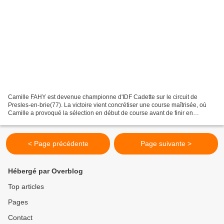
Camille FAHY est devenue championne d'IDF Cadette sur le circuit de
Presles-en-brie(77). La victoire vient concrétiser une course maîtrisée, où
Camille a provoqué la sélection en début de course avant de finir en
solitaire. A noter qu'il s'agit de son...
< Page précédente
Page suivante >
Hébergé par Overblog
Top articles
Pages
Contact