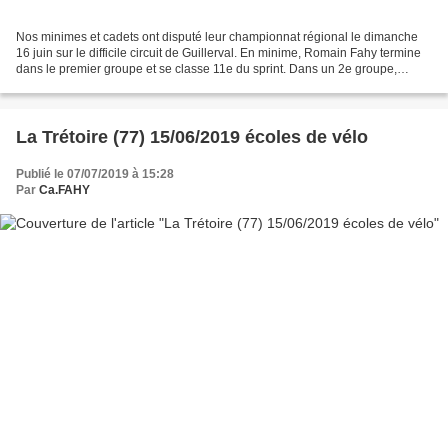
Nos minimes et cadets ont disputé leur championnat régional le dimanche
16 juin sur le difficile circuit de Guillerval. En minime, Romain Fahy termine
dans le premier groupe et se classe 11e du sprint. Dans un 2e groupe,
Alexis Fontaine se classe 37e...
La Trétoire (77) 15/06/2019 écoles de vélo
Publié le 07/07/2019 à 15:28
Par
Ca.FAHY