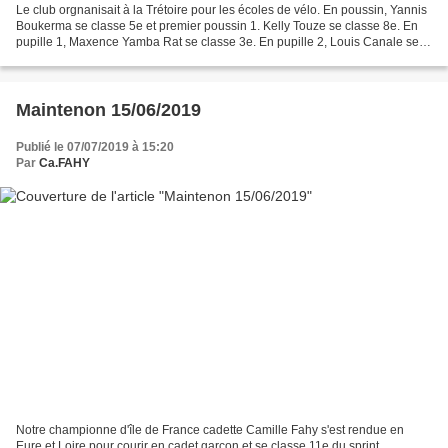
Le club orgnanisait à la Trétoire pour les écoles de vélo. En poussin, Yannis
Boukerma se classe 5e et premier poussin 1. Kelly Touze se classe 8e. En
pupille 1, Maxence Yamba Rat se classe 3e. En pupille 2, Louis Canale se
classe 2e, et Victor Cendrier...
Maintenon 15/06/2019
Publié le 07/07/2019 à 15:20
Par
Ca.FAHY
Notre championne d'île de France cadette Camille Fahy s'est rendue en
Eure et Loire pour courir en cadet garçon et se classe 11e du sprint.