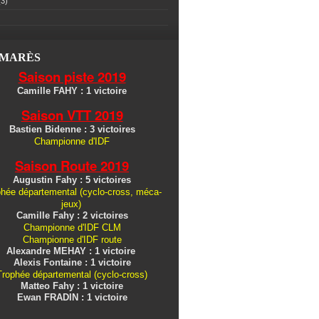
3)
LMARÈS
Saison piste 2019
Camille FAHY : 1 victoire
Saison VTT 2019
Bastien Bidenne : 3 victoires
Championne d'IDF
Saison Route 2019
Augustin Fahy : 5 victoires
hée départemental (cyclo-cross, méca-
jeux)
Camille Fahy : 2 victoires
Championne d'IDF CLM
Championne d'IDF route
Alexandre MEHAY : 1 victoire
Alexis Fontaine : 1 victoire
Trophée départemental (cyclo-cross)
Matteo Fahy : 1 victoire
Ewan FRADIN : 1 victoire