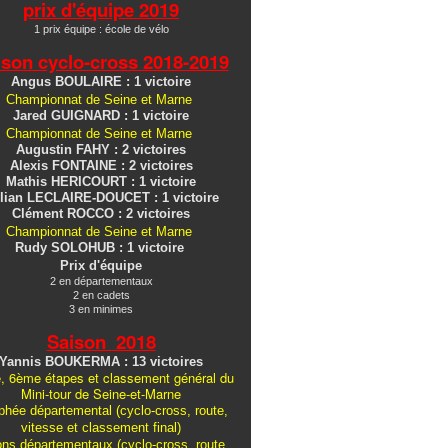
prix d'équipe 2019
1 prix équipe : école de vélo
ison cyclo-cross
2018-2019
Angus BOULAIRE : 1 victoire
Championnat de Seine et Marne
Jared GUIGNARD : 1 victoire
Championnat de Seine et Marne
Augustin FAHY : 2 victoires
Alexis FONTAINE : 2 victoires
Mathis HERICOURT : 1 victoire
lian LECLAIRE-DOUCET : 1 victoire
Clément ROCCO : 2 victoires
Championnat de Seine et Marne
Rudy SOLOHUB : 1 victoire
Prix d'équipe
2 en départementaux
2 en cadets
3 en minimes
Saison 2018
Yannis BOUKERMA : 13 victoires
, 6ème étapes et classement général du
Mini-tour de Seine-et-Marne
hée départemental (cyclo-cross, route,
vitesse et classement final)
ons
départementaux
(cyclo-cross, route,