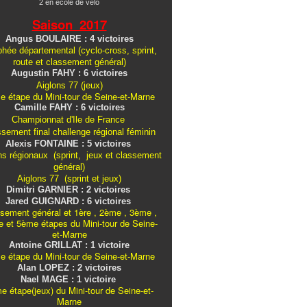
2 en école de vélo
Saison 2017
Angus BOULAIRE : 4 victoires
hée départemental (cyclo-cross, sprint,
route et classement général)
Augustin FAHY : 6 victoires
Aiglons 77 (jeux)
e étape du Mini-tour de Seine-et-Marne
Camille FAHY : 6 victoires
Championnat d'Ile de France
ssement final challenge
régional
féminin
Alexis FONTAINE : 5 victoires
ns régionaux (sprint, jeux et classement
général)
Aiglons 77 (sprint et jeux)
Dimitri GARNIER : 2 victoires
Jared GUIGNARD : 6 victoires
sement général et 1ère , 2ème , 3ème ,
 et 5ème étapes du Mini-tour de Seine-
et-Marne
Antoine GRILLAT : 1 victoire
e étape du Mini-tour de Seine-et-Marne
Alan LOPEZ : 2 victoires
Nael MAGE : 1 victoire
e étape(jeux) du Mini-tour de Seine-et-
Marne