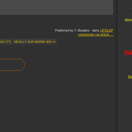
6èm
Published by T. Boulaire
-
dans
UFOLEP
commenter cet article
…
UX (77)
NEUILLY SUR MARNE (93) >>
Sa
5è