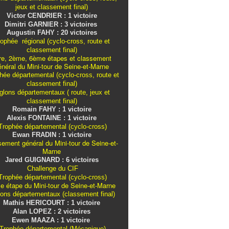
jeux et classement final)
Victor CENDRIER : 1 victoire
Dimitri GARNIER : 3 victoires
Augustin FAHY : 20 victoires
ophée régional (cyclo-cross, route et
classement final)
re, 2ème, 6ème étapes et classement
énéral du Mini-tour de Seine-et-Marne
ée départemental (cyclo-cross, route et
classement final)
iglons
départementaux
( route, jeux et
classement final)
Romain FAHY : 1 victoire
Alexis FONTAINE : 1 victoire
rophée départemental (cyclo-cross)
Ewan FRADIN : 1 victoire
sement général du Mini-tour de Seine-et-
Marne
Jared GUIGNARD : 6 victoires
Challenge du CIF
rophée départemental (cyclo-cross)
e étape du Mini-tour de Seine-et-Marne
lons
départementaux
(classement final)
Mathis HERICOURT : 1 victoire
Alan LOPEZ : 2 victoires
Ewen MAAZA : 1 victoire
Trophée départemental (Mécanique)