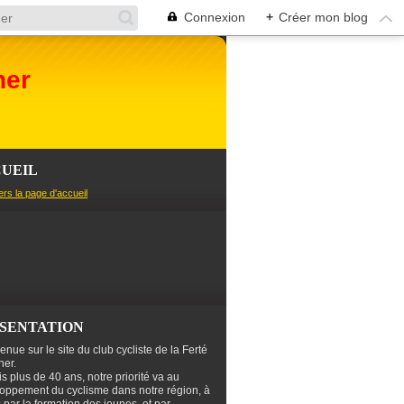
Connexion
+
Créer mon blog
her
UEIL
ers la page d'accueil
SENTATION
enue sur le site du club cycliste de la Ferté
er.
s plus de 40 ans, notre priorité va au
oppement du cyclisme dans notre région, à