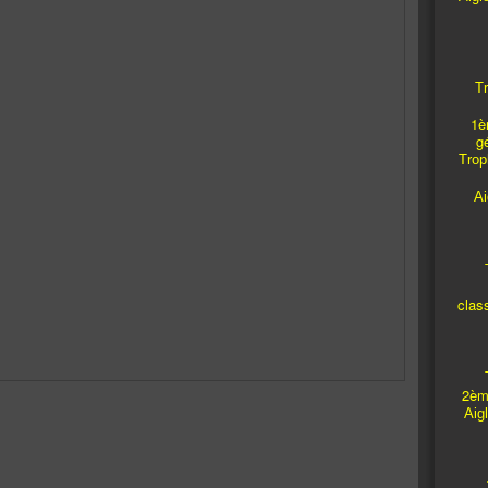
Tr
1è
g
Troph
A
T
clas
T
2èm
Aig