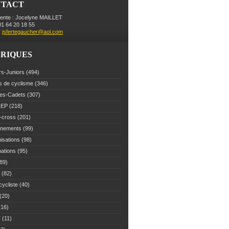
NTACT
dente : Jocelyne MAILLET
 01 64 20 18 55
:
jsfertegaucher@aol.com
RIQUES
rs-Juniors
(494)
s de cyclisme
(346)
es-Cadets
(307)
LEP
(218)
-cross
(201)
înements
(99)
isations
(98)
mations
(95)
89)
(82)
cycliste
(40)
(20)
16)
T
(11)