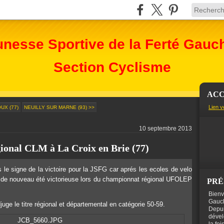
unesse Sportive de la Ferté Gauc
Section Cyclisme
ACC
Lien v
UX (77)
NEUILLY SUR MARNE (93) >>
10 septembre 2013
onal CLM à La Croix en Brie (77)
le signe de la victoire pour la JSFG car aprés les ecoles de velo
 de nouveau été victorieuse lors du championnat régional UFOLEP
PRÉ
Bienv
Gauch
ge le titre régional et départemental en catégorie 50-59.
Depui
dével