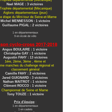
Nael MAGE : 3 victoires
Trophée départemental (Mécanique)
Aiglons
départementaux
(jeux)
e étape du Mini-tour de Seine-et-Marne
Michel MENNESSON : 1 victoire
Guillaume PIGAL : 2 victoires
1 en départementaux
9 en école de vélo
ison cyclo-cross
2017-2018
Angus BOULAIRE : 1 victoire
Christophe GAY : 1 victoire
Augustin FAHY : 13 victoires
1ére, 2ème, 3ème , 4ème et
me manches du challenge régional et
classement général
Camille FAHY : 2 victoires
Jared GUIGNARD : 3 victoires
Nathan MAITROT : 1 victoire
Clément ROCCO : 1 victoire
Championnat de Seine et Marne
Tony TOUZE : 1 victoire
Prix d'équipe
:
1 en départementaux
1 en cadets