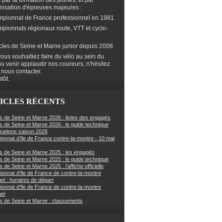
s par la formation des jeunes, et par
anisation d'épreuves majeures :
mpionnat de France professionnel en 1981
mpionnats régionaux route, VTT et cyclo-
cles de Seine et Marne junior depuis 2008
ous souhaitiez faire du vélo au sein du
ou venir applaudir nos coureurs, n'hésitez
 nous contacter.
tôt.
ICLES RÉCENTS
s de Seine et Marne 2026 : listes des engagés
s de Seine et Marne 2026 : le guide technique
sations saison 2026
onnat d’Ile de France contre-la-montre - 10 mai
s de Seine et Marne 2025 : les engagés
s de Seine et Marne 2025 : le guide technique
 de Seine et Marne 2025 : l’affiche officielle
onnat d’Ile de France de contre-la-montre
uel : horaires de départ
onnat d’Ile de France de contre-la-montre
uel
s de Seine et Marne : classements