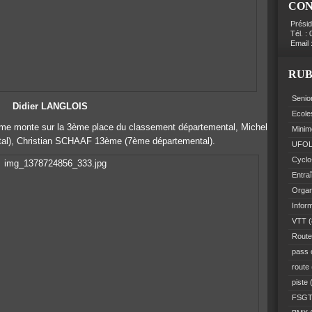
CO
Prési
Tél. :
Email 
RUB
Senio
Didier LANGLOIS
Ecole
e monte sur la 3ème place du classement départemental, Michel
Minim
), Christian SCHAAF 13ème (7ème départemental).
UFO
Cyclo
Entra
Organ
Infor
VTT
(
Route
pass 
route
piste
(
FSG