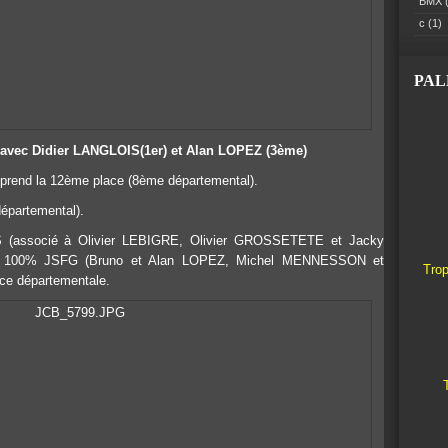
BMX
(
c
(1)
PA
avec Didier LANGLOIS(1er) et Alan LOPEZ (3ème)
 prend la 12ème place (8ème départemental).
partemental).
 (associé à Olivier LEBIGRE, Olivier GROSSETETE et Jacky
uipe 100% JSFG (Bruno et Alan LOPEZ, Michel MENNESSON et
Trop
ace départementale.