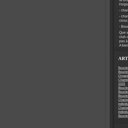
la foi
l'org
- cha
- cha
cross
- Bou
Que v
club 
pas à
A bien
ART
Boucle
Boucle
Organi
Champi
2025
Boucle
Boucle
Boucles
Champi
individ
Champi
individ
Boucle