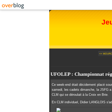
Je
<< MOURO
UFOLEP : Championnat régi
Ce week-end était décidement placé sous 
samedi, les cadets dimanche, la JSFG a
CLM qui se déroulait à la Croix en Brie.
En CLM individuel, Didier LANGLOIS s'adju