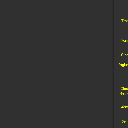
Trop
7èm
Cla
Aiglo
Clas
4ème
4èm
6èm