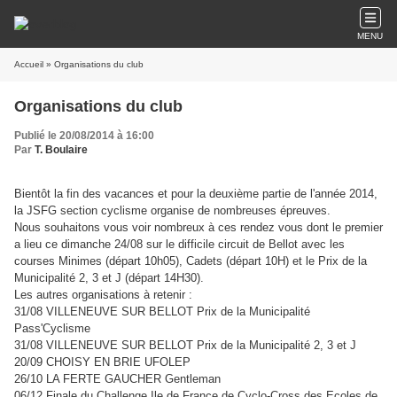
MENU
Accueil
» Organisations du club
Organisations du club
Publié le 20/08/2014 à 16:00
Par
T. Boulaire
Bientôt la fin des vacances et pour la deuxième partie de l'année 2014,
la JSFG section cyclisme organise de nombreuses épreuves.
Nous souhaitons vous voir nombreux à ces rendez vous dont le premier
a lieu ce dimanche 24/08 sur le difficile circuit de Bellot avec les
courses
Minimes (départ 10h05), Cadets (départ 10H) et le
Prix de la
Municipalité 2, 3 et J (départ 14H30).
Les autres organisations à retenir :
31/08 VILLENEUVE SUR BELLOT Prix de la Municipalité
Pass'Cyclisme
31/08 VILLENEUVE SUR BELLOT Prix de la Municipalité 2, 3 et J
20/09 CHOISY EN BRIE UFOLEP
26/10 LA FERTE GAUCHER Gentleman
06/12 Finale du Challenge Ile de France de Cyclo-Cross des Ecoles de