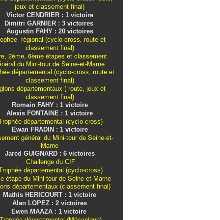
jeux et classement final)
Victor CENDRIER : 1 victoire
Dimitri GARNIER : 3 victoires
Augustin FAHY : 20 victoires
ophée régional (cyclo-cross, route et
classement final)
re, 2ème, 6ème étapes et classement
énéral du Mini-tour de Seine-et-Marne
ée départemental (cyclo-cross, route et
classement final)
iglons
départementaux
( route, jeux et
classement final)
Romain FAHY : 1 victoire
Alexis FONTAINE : 1 victoire
rophée départemental (cyclo-cross)
Ewan FRADIN : 1 victoire
sement général du Mini-tour de Seine-et-
Marne
Jared GUIGNARD : 6 victoires
Challenge du CIF
rophée départemental (cyclo-cross)
e étape du Mini-tour de Seine-et-Marne
lons
départementaux
(classement final)
Mathis HERICOURT : 1 victoire
Alan LOPEZ : 2 victoires
Ewen MAAZA : 1 victoire
Trophée départemental (Mécanique)