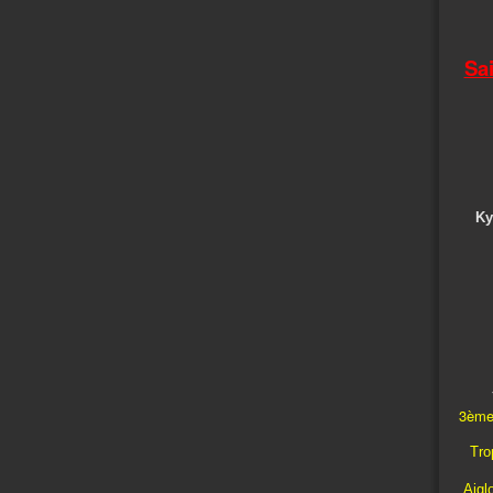
Sa
Ky
3ème
Trop
Aigl