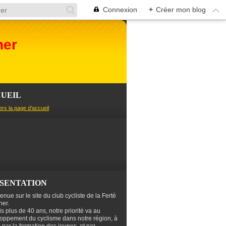
Connexion
+
Créer mon blog
her
UEIL
ers la page d'accueil
SENTATION
enue sur le site du club cycliste de la Ferté
er.
s plus de 40 ans, notre priorité va au
oppement du cyclisme dans notre région, à