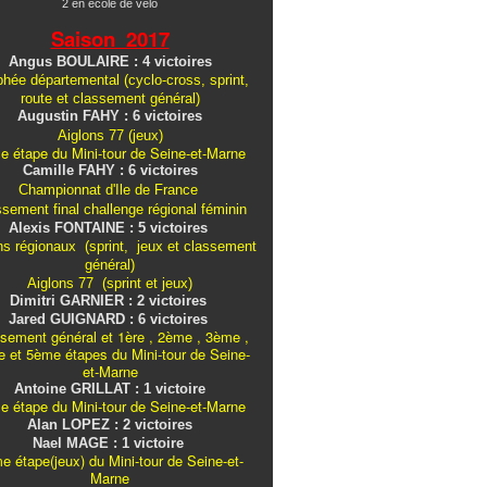
2 en école de vélo
Saison 2017
Angus BOULAIRE : 4 victoires
hée départemental (cyclo-cross, sprint,
route et classement général)
Augustin FAHY : 6 victoires
Aiglons 77 (jeux)
e étape du Mini-tour de Seine-et-Marne
Camille FAHY : 6 victoires
Championnat d'Ile de France
ssement final challenge
régional
féminin
Alexis FONTAINE : 5 victoires
ns régionaux (sprint, jeux et classement
général)
Aiglons 77 (sprint et jeux)
Dimitri GARNIER : 2 victoires
Jared GUIGNARD : 6 victoires
sement général et 1ère , 2ème , 3ème ,
 et 5ème étapes du Mini-tour de Seine-
et-Marne
Antoine GRILLAT : 1 victoire
e étape du Mini-tour de Seine-et-Marne
Alan LOPEZ : 2 victoires
Nael MAGE : 1 victoire
e étape(jeux) du Mini-tour de Seine-et-
Marne