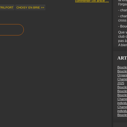
la foi
commenter cet article
…
l'org
TRILPORT
CHOISY EN BRIE >>
- cha
- cha
cross
- Bou
Que v
club 
pas à
A bien
ART
Boucle
Boucle
Organi
Champi
2025
Boucle
Boucle
Boucles
Champi
individ
Champi
individ
Boucle