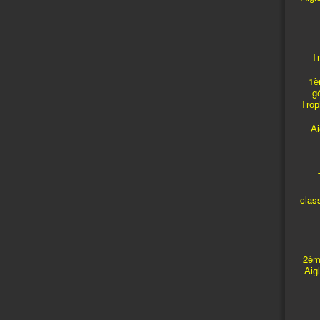
Tr
1è
g
Troph
A
T
clas
T
2èm
Aig