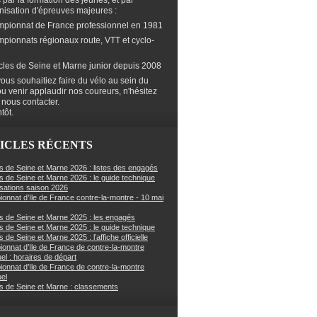
s par la formation des jeunes, et par
anisation d'épreuves majeures :
mpionnat de France professionnel en 1981
mpionnats régionaux route, VTT et cyclo-
cles de Seine et Marne junior depuis 2008
ous souhaitiez faire du vélo au sein du
ou venir applaudir nos coureurs, n'hésitez
 nous contacter.
tôt.
ICLES RÉCENTS
s de Seine et Marne 2026 : listes des engagés
s de Seine et Marne 2026 : le guide technique
sations saison 2026
onnat d’Ile de France contre-la-montre - 10 mai
s de Seine et Marne 2025 : les engagés
s de Seine et Marne 2025 : le guide technique
 de Seine et Marne 2025 : l’affiche officielle
onnat d’Ile de France de contre-la-montre
uel : horaires de départ
onnat d’Ile de France de contre-la-montre
uel
s de Seine et Marne : classements