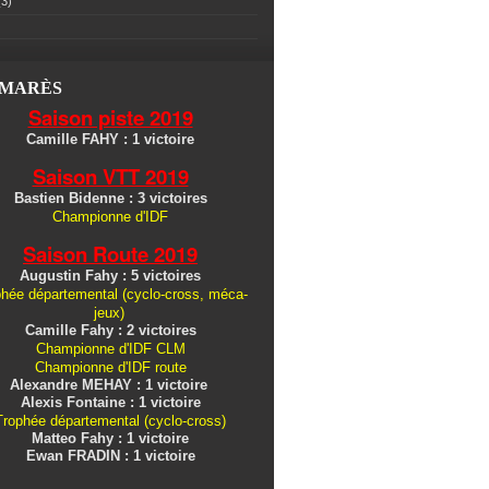
3)
LMARÈS
Saison piste 2019
Camille FAHY : 1 victoire
Saison VTT 2019
Bastien Bidenne : 3 victoires
Championne d'IDF
Saison Route 2019
Augustin Fahy : 5 victoires
hée départemental (cyclo-cross, méca-
jeux)
Camille Fahy : 2 victoires
Championne d'IDF CLM
Championne d'IDF route
Alexandre MEHAY : 1 victoire
Alexis Fontaine : 1 victoire
Trophée départemental (cyclo-cross)
Matteo Fahy : 1 victoire
Ewan FRADIN : 1 victoire