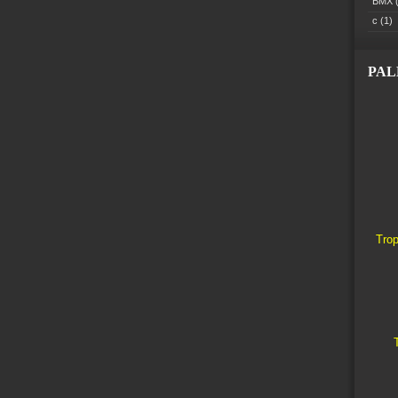
BMX
(
c
(1)
PA
Trop