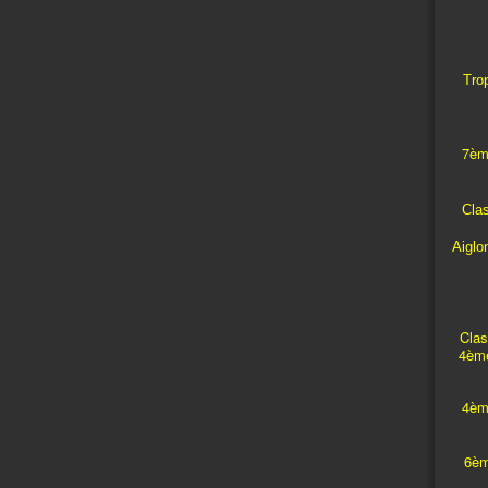
Trop
7èm
Cla
Aiglo
Clas
4ème
4èm
6èm