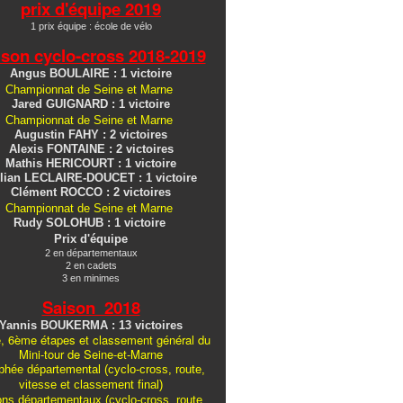
prix d'équipe 2019
1 prix équipe : école de vélo
ison cyclo-cross
2018-2019
Angus BOULAIRE : 1 victoire
Championnat de Seine et Marne
Jared GUIGNARD : 1 victoire
Championnat de Seine et Marne
Augustin FAHY : 2 victoires
Alexis FONTAINE : 2 victoires
Mathis HERICOURT : 1 victoire
lian LECLAIRE-DOUCET : 1 victoire
Clément ROCCO : 2 victoires
Championnat de Seine et Marne
Rudy SOLOHUB : 1 victoire
Prix d'équipe
2 en départementaux
2 en cadets
3 en minimes
Saison 2018
Yannis BOUKERMA : 13 victoires
, 6ème étapes et classement général du
Mini-tour de Seine-et-Marne
hée départemental (cyclo-cross, route,
vitesse et classement final)
ons
départementaux
(cyclo-cross, route,