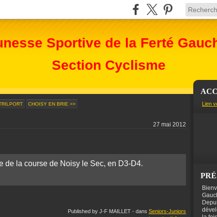
unesse Sportive de la Ferté Gauc
Section Cyclisme
ACC
Lien v
TRILPORT
CHOISY EN BRIE >>
27 mai 2012
 de la course de Noisy le Sec, en D3-D4.
PRÉ
Bienv
Gauch
Depui
dével
Published by J-F MAILLET
-
dans
Seniors-Juniors