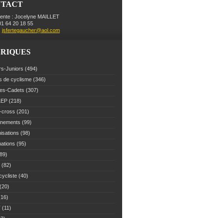
NTACT
dente : Jocelyne MAILLET
 01 64 20 18 55
:
jsfertegaucher@aol.com
RIQUES
rs-Juniors
(494)
s de cyclisme
(346)
es-Cadets
(307)
LEP
(218)
-cross
(201)
înements
(99)
isations
(98)
mations
(95)
89)
(82)
cycliste
(40)
(20)
16)
T
(11)