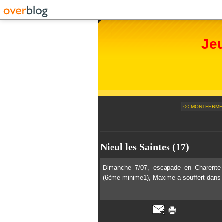
Je
<< MONTFERMEI
Nieul les Saintes (17)
Dimanche 7/07, escapade en Charente
(6ème minime1), Maxime a souffert dans l