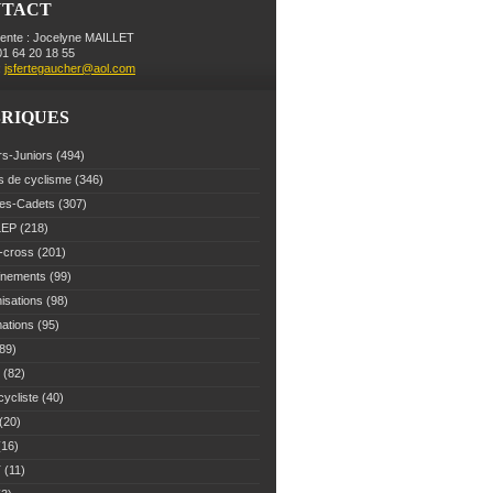
NTACT
dente : Jocelyne MAILLET
 01 64 20 18 55
:
jsfertegaucher@aol.com
RIQUES
rs-Juniors
(494)
s de cyclisme
(346)
es-Cadets
(307)
LEP
(218)
-cross
(201)
înements
(99)
isations
(98)
mations
(95)
89)
(82)
cycliste
(40)
(20)
16)
T
(11)