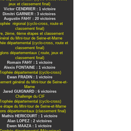
jeux et classement final)
Victor CENDRIER : 1 victoire
Dimitri GARNIER : 3 victoires
Augustin FAHY : 20 victoires
ophée régional (cyclo-cross, route et
classement final)
re, 2ème, 6ème étapes et classement
énéral du Mini-tour de Seine-et-Marne
ée départemental (cyclo-cross, route et
classement final)
iglons
départementaux
( route, jeux et
classement final)
Romain FAHY : 1 victoire
Alexis FONTAINE : 1 victoire
rophée départemental (cyclo-cross)
Ewan FRADIN : 1 victoire
sement général du Mini-tour de Seine-et-
Marne
Jared GUIGNARD : 6 victoires
Challenge du CIF
rophée départemental (cyclo-cross)
e étape du Mini-tour de Seine-et-Marne
lons
départementaux
(classement final)
Mathis HERICOURT : 1 victoire
Alan LOPEZ : 2 victoires
Ewen MAAZA : 1 victoire
Trophée départemental (Mécanique)