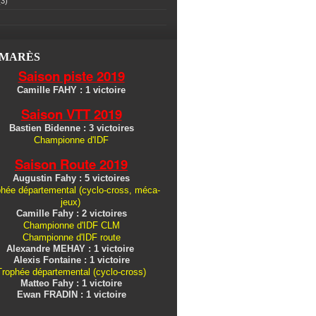
3)
LMARÈS
Saison piste 2019
Camille FAHY : 1 victoire
Saison VTT 2019
Bastien Bidenne : 3 victoires
Championne d'IDF
Saison Route 2019
Augustin Fahy : 5 victoires
hée départemental (cyclo-cross, méca-
jeux)
Camille Fahy : 2 victoires
Championne d'IDF CLM
Championne d'IDF route
Alexandre MEHAY : 1 victoire
Alexis Fontaine : 1 victoire
Trophée départemental (cyclo-cross)
Matteo Fahy : 1 victoire
Ewan FRADIN : 1 victoire