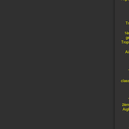
Tr
1è
g
Troph
A
T
clas
T
2èm
Aig