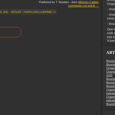
la foi
Published by T. Boulaire
-
dans
Minimes-Cadets
l'org
commenter cet article
…
- cha
L (93)
UFOLEP : CHATILLON LA BORDE >>
- cha
cross
- Bou
Que v
club 
pas à
A bien
ART
Boucle
Boucle
Organi
Champi
2025
Boucle
Boucle
Boucles
Champi
individ
Champi
individ
Boucle