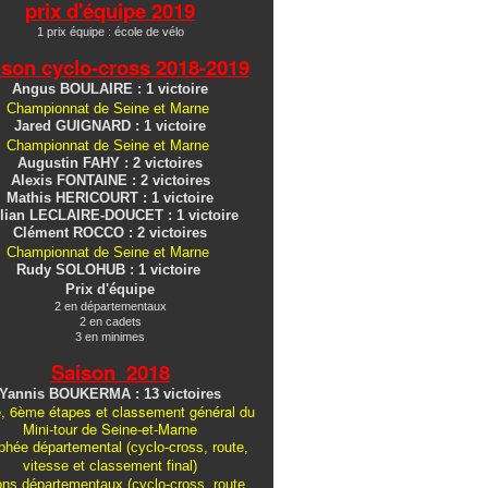
prix d'équipe 2019
1 prix équipe : école de vélo
ison cyclo-cross
2018-2019
Angus BOULAIRE : 1 victoire
Championnat de Seine et Marne
Jared GUIGNARD : 1 victoire
Championnat de Seine et Marne
Augustin FAHY : 2 victoires
Alexis FONTAINE : 2 victoires
Mathis HERICOURT : 1 victoire
lian LECLAIRE-DOUCET : 1 victoire
Clément ROCCO : 2 victoires
Championnat de Seine et Marne
Rudy SOLOHUB : 1 victoire
Prix d'équipe
2 en départementaux
2 en cadets
3 en minimes
Saison 2018
Yannis BOUKERMA : 13 victoires
, 6ème étapes et classement général du
Mini-tour de Seine-et-Marne
hée départemental (cyclo-cross, route,
vitesse et classement final)
ons
départementaux
(cyclo-cross, route,