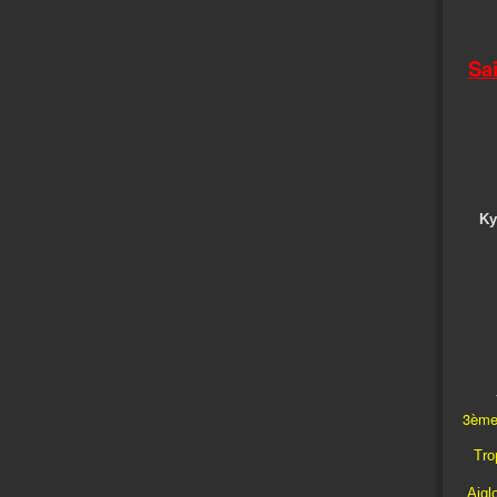
Sa
Ky
3ème
Trop
Aigl