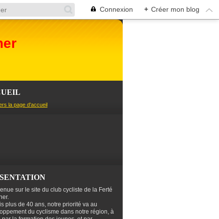
Connexion
+
Créer mon blog
her
UEIL
ers la page d'accueil
SENTATION
enue sur le site du club cycliste de la Ferté
er.
s plus de 40 ans, notre priorité va au
oppement du cyclisme dans notre région, à