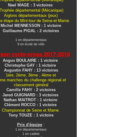
Nael MAGE : 3 victoires
Trophée départemental (Mécanique)
Aiglons
départementaux
(jeux)
e étape du Mini-tour de Seine-et-Marne
Michel MENNESSON : 1 victoire
Guillaume PIGAL : 2 victoires
1 en départementaux
9 en école de vélo
ison cyclo-cross
2017-2018
Angus BOULAIRE : 1 victoire
Christophe GAY : 1 victoire
Augustin FAHY : 13 victoires
1ére, 2ème, 3ème , 4ème et
me manches du challenge régional et
classement général
Camille FAHY : 2 victoires
Jared GUIGNARD : 3 victoires
Nathan MAITROT : 1 victoire
Clément ROCCO : 1 victoire
Championnat de Seine et Marne
Tony TOUZE : 1 victoire
Prix d'équipe
:
1 en départementaux
1 en cadets