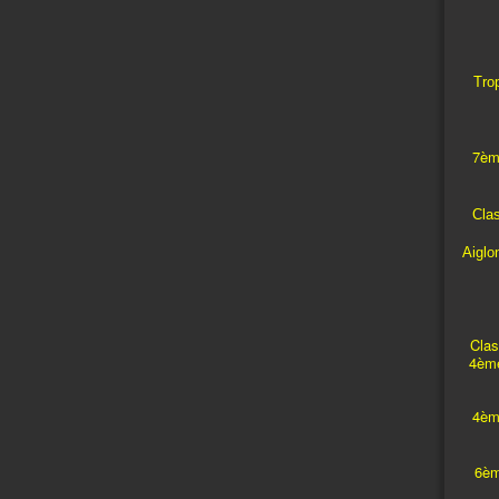
Trop
7èm
Cla
Aiglo
Clas
4ème
4èm
6èm