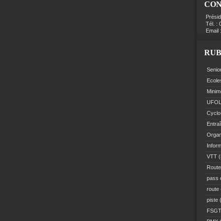
CO
Prési
Tél. :
Email 
RUB
Senio
Ecole
Minim
UFO
Cyclo
Entra
Organ
Infor
VTT
(
Route
pass 
route
piste
(
FSG