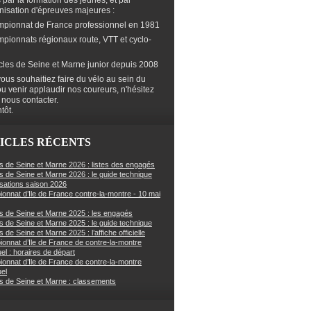
s par la formation des jeunes, et par
anisation d'épreuves majeures :
mpionnat de France professionnel en 1981
mpionnats régionaux route, VTT et cyclo-
cles de Seine et Marne junior depuis 2008
ous souhaitiez faire du vélo au sein du
ou venir applaudir nos coureurs, n'hésitez
 nous contacter.
tôt.
ICLES RÉCENTS
s de Seine et Marne 2026 : listes des engagés
s de Seine et Marne 2026 : le guide technique
sations saison 2026
onnat d’Ile de France contre-la-montre - 10 mai
s de Seine et Marne 2025 : les engagés
s de Seine et Marne 2025 : le guide technique
 de Seine et Marne 2025 : l’affiche officielle
onnat d’Ile de France de contre-la-montre
uel : horaires de départ
onnat d’Ile de France de contre-la-montre
uel
s de Seine et Marne : classements