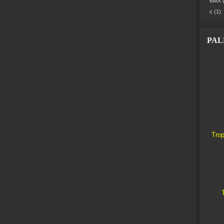
BMX
(
c
(1)
PA
Trop