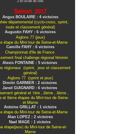
2 en école de vélo
Saison 2017
Angus BOULAIRE : 4 victoires
hée départemental (cyclo-cross, sprint,
route et classement général)
Augustin FAHY : 6 victoires
Aiglons 77 (jeux)
e étape du Mini-tour de Seine-et-Marne
Camille FAHY : 6 victoires
Championnat d'Ile de France
ssement final challenge
régional
féminin
Alexis FONTAINE : 5 victoires
ns régionaux (sprint, jeux et classement
général)
Aiglons 77 (sprint et jeux)
Dimitri GARNIER : 2 victoires
Jared GUIGNARD : 6 victoires
sement général et 1ère , 2ème , 3ème ,
 et 5ème étapes du Mini-tour de Seine-
et-Marne
Antoine GRILLAT : 1 victoire
e étape du Mini-tour de Seine-et-Marne
Alan LOPEZ : 2 victoires
Nael MAGE : 1 victoire
e étape(jeux) du Mini-tour de Seine-et-
Marne