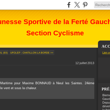
unesse Sportive de la Ferté Gauc
Section Cyclisme
ACC
Lien v
L (93)
UFOLEP : CHATILLON LA BORDE >>
12 juillet 2013
-Maritime pour Maxime BONNAUD à Nieul les Saintes. 24ème
e vent et sous la chaleur.
PRÉ
Bienv
Gauch
Depui
dével