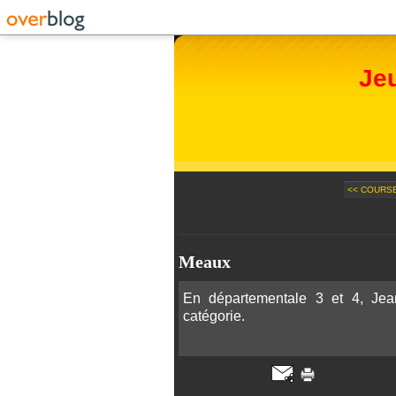
Je
<< COURS
Meaux
En départementale 3 et 4, Je
catégorie.