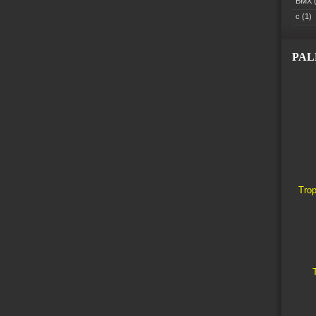
BMX
(
c
(1)
PA
Trop