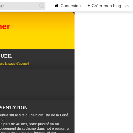
Connexion
+
Créer mon blog
her
UEIL
ers la page d'accueil
SENTATION
enue sur le site du club cycliste de la Ferté
er.
s plus de 40 ans, notre priorité va au
oppement du cyclisme dans notre région, à