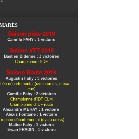
3)
LMARÈS
Saison piste 2019
Camille FAHY : 1 victoire
Saison VTT 2019
Bastien Bidenne : 3 victoires
Championne d'IDF
Saison Route 2019
Augustin Fahy : 5 victoires
hée départemental (cyclo-cross, méca-
jeux)
Camille Fahy : 2 victoires
Championne d'IDF CLM
Championne d'IDF route
Alexandre MEHAY : 1 victoire
Alexis Fontaine : 1 victoire
Trophée départemental (cyclo-cross)
Matteo Fahy : 1 victoire
Ewan FRADIN : 1 victoire