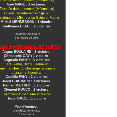
Nael MAGE : 3 victoires
Trophée départemental (Mécanique)
Aiglons
départementaux
(jeux)
e étape du Mini-tour de Seine-et-Marne
Michel MENNESSON : 1 victoire
Guillaume PIGAL : 2 victoires
1 en départementaux
9 en école de vélo
ison cyclo-cross
2017-2018
Angus BOULAIRE : 1 victoire
Christophe GAY : 1 victoire
Augustin FAHY : 13 victoires
1ére, 2ème, 3ème , 4ème et
me manches du challenge régional et
classement général
Camille FAHY : 2 victoires
Jared GUIGNARD : 3 victoires
Nathan MAITROT : 1 victoire
Clément ROCCO : 1 victoire
Championnat de Seine et Marne
Tony TOUZE : 1 victoire
Prix d'équipe
:
1 en départementaux
1 en cadets