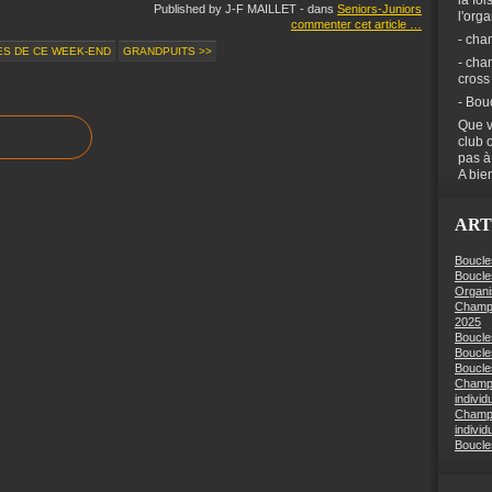
la foi
Published by J-F MAILLET
-
dans
Seniors-Juniors
l'org
commenter cet article
…
- cha
ES DE CE WEEK-END
GRANDPUITS >>
- cha
cross
- Bou
Que v
club 
pas à
A bien
ART
Boucle
Boucle
Organi
Champi
2025
Boucle
Boucle
Boucles
Champi
individ
Champi
individ
Boucle