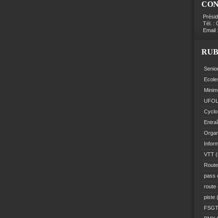
CO
Prési
Tél. :
Email 
RUB
Senio
Ecole
Minim
UFO
Cyclo
Entra
Organ
Infor
VTT
(
Route
pass 
route
piste
(
FSG