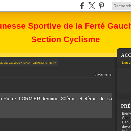
unesse Sportive de la Ferté Gauc
Section Cyclisme
ACC
Lien v
ES DE CE WEEK-END
GRANDPUITS >>
2 mai 2010
an-Pierre LORMIER termine 30ème et 4ème de sa
PRÉ
Bienv
Gauch
Depui
dével