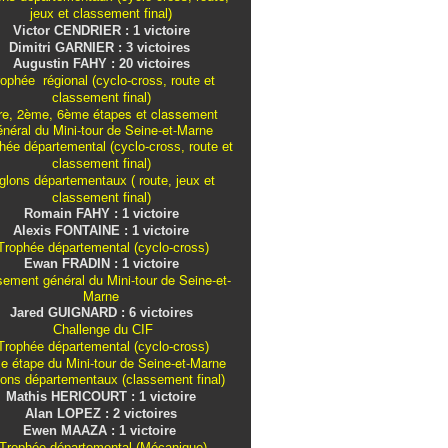
jeux et classement final)
Victor CENDRIER : 1 victoire
Dimitri GARNIER : 3 victoires
Augustin FAHY : 20 victoires
ophée régional (cyclo-cross, route et
classement final)
re, 2ème, 6ème étapes et classement
énéral du Mini-tour de Seine-et-Marne
ée départemental (cyclo-cross, route et
classement final)
iglons
départementaux
( route, jeux et
classement final)
Romain FAHY : 1 victoire
Alexis FONTAINE : 1 victoire
rophée départemental (cyclo-cross)
Ewan FRADIN : 1 victoire
sement général du Mini-tour de Seine-et-
Marne
Jared GUIGNARD : 6 victoires
Challenge du CIF
rophée départemental (cyclo-cross)
e étape du Mini-tour de Seine-et-Marne
lons
départementaux
(classement final)
Mathis HERICOURT : 1 victoire
Alan LOPEZ : 2 victoires
Ewen MAAZA : 1 victoire
Trophée départemental (Mécanique)