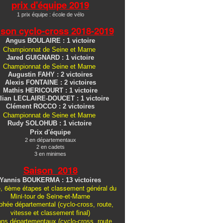
prix d'équipe 2019
1 prix équipe : école de vélo
ison cyclo-cross
2018-2019
Angus BOULAIRE : 1 victoire
Championnat de Seine et Marne
Jared GUIGNARD : 1 victoire
Championnat de Seine et Marne
Augustin FAHY : 2 victoires
Alexis FONTAINE : 2 victoires
Mathis HERICOURT : 1 victoire
lian LECLAIRE-DOUCET : 1 victoire
Clément ROCCO : 2 victoires
Championnat de Seine et Marne
Rudy SOLOHUB : 1 victoire
Prix d'équipe
2 en départementaux
2 en cadets
3 en minimes
Saison 2018
Yannis BOUKERMA : 13 victoires
, 6ème étapes et classement général du
Mini-tour de Seine-et-Marne
hée départemental (cyclo-cross, route,
vitesse et classement final)
ons
départementaux
(cyclo-cross, route,