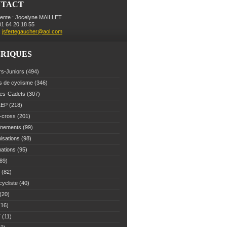
NTACT
dente : Jocelyne MAILLET
 01 64 20 18 55
:
jsfertegaucher@aol.com
RIQUES
rs-Juniors
(494)
s de cyclisme
(346)
es-Cadets
(307)
LEP
(218)
-cross
(201)
înements
(99)
isations
(98)
mations
(95)
89)
(82)
cycliste
(40)
(20)
16)
T
(11)