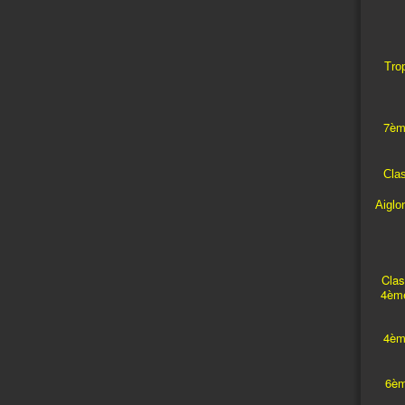
Trop
7èm
Cla
Aiglo
Clas
4ème
4èm
6èm