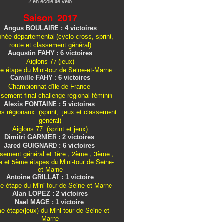
2 en école de vélo
Saison 2017
Angus BOULAIRE : 4 victoires
hée départemental (cyclo-cross, sprint,
route et classement général)
Augustin FAHY : 6 victoires
Aiglons 77 (jeux)
e étape du Mini-tour de Seine-et-Marne
Camille FAHY : 6 victoires
Championnat d'Ile de France
ssement final challenge
régional
féminin
Alexis FONTAINE : 5 victoires
ns régionaux (sprint, jeux et classement
général)
Aiglons 77 (sprint et jeux)
Dimitri GARNIER : 2 victoires
Jared GUIGNARD : 6 victoires
sement général et 1ère , 2ème , 3ème ,
 et 5ème étapes du Mini-tour de Seine-
et-Marne
Antoine GRILLAT : 1 victoire
e étape du Mini-tour de Seine-et-Marne
Alan LOPEZ : 2 victoires
Nael MAGE : 1 victoire
e étape(jeux) du Mini-tour de Seine-et-
Marne