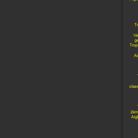
Tr
1è
g
Troph
A
T
clas
T
2èm
Aig