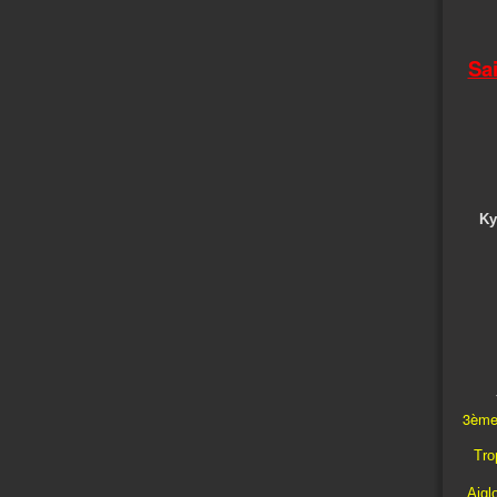
Sa
Ky
3ème
Trop
Aigl