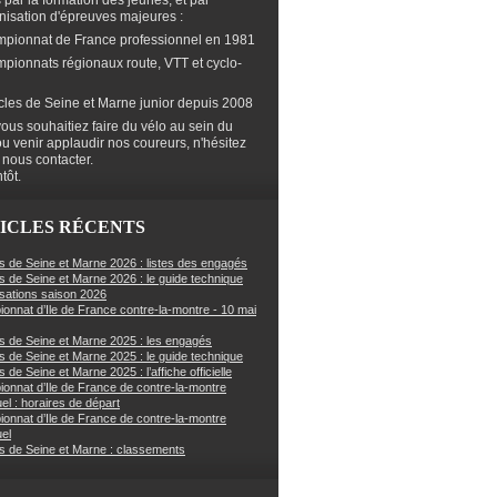
s par la formation des jeunes, et par
anisation d'épreuves majeures :
mpionnat de France professionnel en 1981
mpionnats régionaux route, VTT et cyclo-
cles de Seine et Marne junior depuis 2008
ous souhaitiez faire du vélo au sein du
ou venir applaudir nos coureurs, n'hésitez
 nous contacter.
tôt.
ICLES RÉCENTS
s de Seine et Marne 2026 : listes des engagés
s de Seine et Marne 2026 : le guide technique
sations saison 2026
onnat d’Ile de France contre-la-montre - 10 mai
s de Seine et Marne 2025 : les engagés
s de Seine et Marne 2025 : le guide technique
 de Seine et Marne 2025 : l’affiche officielle
onnat d’Ile de France de contre-la-montre
uel : horaires de départ
onnat d’Ile de France de contre-la-montre
uel
s de Seine et Marne : classements