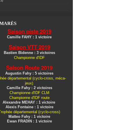
3)
LMARÈS
Saison piste 2019
Camille FAHY : 1 victoire
Saison VTT 2019
Bastien Bidenne : 3 victoires
Championne d'IDF
Saison Route 2019
Augustin Fahy : 5 victoires
hée départemental (cyclo-cross, méca-
jeux)
Camille Fahy : 2 victoires
Championne d'IDF CLM
Championne d'IDF route
Alexandre MEHAY : 1 victoire
Alexis Fontaine : 1 victoire
Trophée départemental (cyclo-cross)
Matteo Fahy : 1 victoire
Ewan FRADIN : 1 victoire