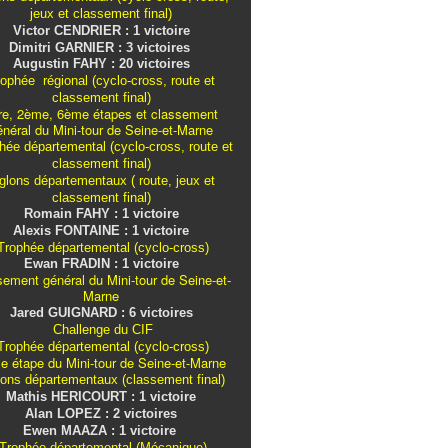
jeux et classement final)
Victor CENDRIER : 1 victoire
Dimitri GARNIER : 3 victoires
Augustin FAHY : 20 victoires
ophée régional (cyclo-cross, route et
classement final)
re, 2ème, 6ème étapes et classement
énéral du Mini-tour de Seine-et-Marne
ée départemental (cyclo-cross, route et
classement final)
iglons
départementaux
( route, jeux et
classement final)
Romain FAHY : 1 victoire
Alexis FONTAINE : 1 victoire
rophée départemental (cyclo-cross)
Ewan FRADIN : 1 victoire
sement général du Mini-tour de Seine-et-
Marne
Jared GUIGNARD : 6 victoires
Challenge du CIF
rophée départemental (cyclo-cross)
e étape du Mini-tour de Seine-et-Marne
lons
départementaux
(classement final)
Mathis HERICOURT : 1 victoire
Alan LOPEZ : 2 victoires
Ewen MAAZA : 1 victoire
Trophée départemental (Mécanique)