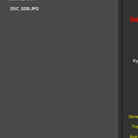
Sa
Ky
3ème
Trop
Aigl