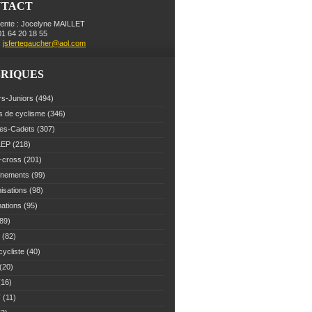
NTACT
dente : Jocelyne MAILLET
 01 64 20 18 55
:
jsfertegaucher@aol.com
RIQUES
rs-Juniors
(494)
s de cyclisme
(346)
es-Cadets
(307)
LEP
(218)
-cross
(201)
înements
(99)
isations
(98)
mations
(95)
89)
(82)
cycliste
(40)
(20)
16)
T
(11)