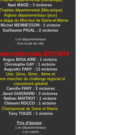
Nael MAGE : 3 victoires
Trophée départemental (Mécanique)
Aiglons
départementaux
(jeux)
e étape du Mini-tour de Seine-et-Marne
Michel MENNESSON : 1 victoire
Guillaume PIGAL : 2 victoires
1 en départementaux
9 en école de vélo
ison cyclo-cross
2017-2018
Angus BOULAIRE : 1 victoire
Christophe GAY : 1 victoire
Augustin FAHY : 13 victoires
1ére, 2ème, 3ème , 4ème et
me manches du challenge régional et
classement général
Camille FAHY : 2 victoires
Jared GUIGNARD : 3 victoires
Nathan MAITROT : 1 victoire
Clément ROCCO : 1 victoire
Championnat de Seine et Marne
Tony TOUZE : 1 victoire
Prix d'équipe
:
1 en départementaux
1 en cadets