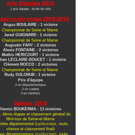
prix d'équipe 2019
1 prix équipe : école de vélo
ison cyclo-cross
2018-2019
Angus BOULAIRE : 1 victoire
Championnat de Seine et Marne
Jared GUIGNARD : 1 victoire
Championnat de Seine et Marne
Augustin FAHY : 2 victoires
Alexis FONTAINE : 2 victoires
Mathis HERICOURT : 1 victoire
lian LECLAIRE-DOUCET : 1 victoire
Clément ROCCO : 2 victoires
Championnat de Seine et Marne
Rudy SOLOHUB : 1 victoire
Prix d'équipe
2 en départementaux
2 en cadets
3 en minimes
Saison 2018
Yannis BOUKERMA : 13 victoires
, 6ème étapes et classement général du
Mini-tour de Seine-et-Marne
hée départemental (cyclo-cross, route,
vitesse et classement final)
ons
départementaux
(cyclo-cross, route,