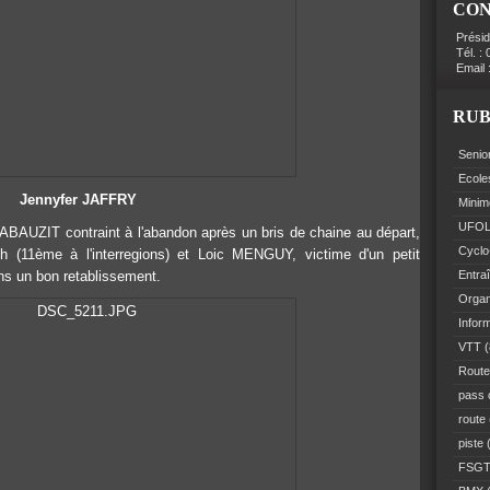
CO
Prési
Tél. :
Email 
RUB
Senio
Ecole
Jennyfer JAFFRY
Minim
UFO
 ABAUZIT contraint à l'abandon après un bris de chaine au départ,
Cyclo
11ème à l'interregions) et Loic MENGUY, victime d'un petit
ns un bon retablissement.
Entra
Organ
Infor
VTT
(
Route
pass 
route
piste
(
FSG