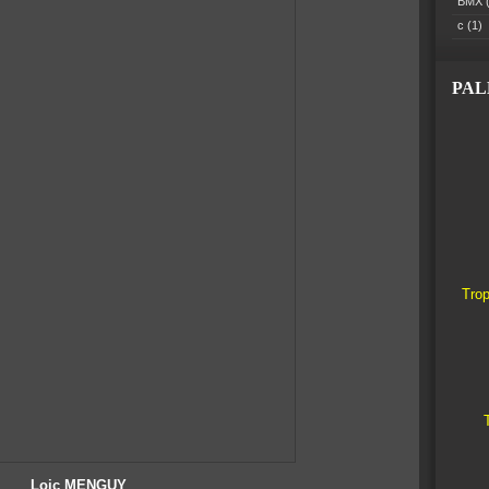
BMX
(
c
(1)
PA
Trop
Loic MENGUY