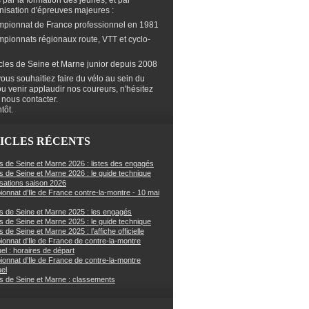
s par la formation des jeunes, et par
anisation d'épreuves majeures :
mpionnat de France professionnel en 1981
mpionnats régionaux route, VTT et cyclo-
cles de Seine et Marne junior depuis 2008
ous souhaitiez faire du vélo au sein du
ou venir applaudir nos coureurs, n'hésitez
 nous contacter.
tôt.
ICLES RÉCENTS
s de Seine et Marne 2026 : listes des engagés
s de Seine et Marne 2026 : le guide technique
sations saison 2026
onnat d’Ile de France contre-la-montre - 10 mai
s de Seine et Marne 2025 : les engagés
s de Seine et Marne 2025 : le guide technique
 de Seine et Marne 2025 : l’affiche officielle
onnat d’Ile de France de contre-la-montre
uel : horaires de départ
onnat d’Ile de France de contre-la-montre
uel
s de Seine et Marne : classements