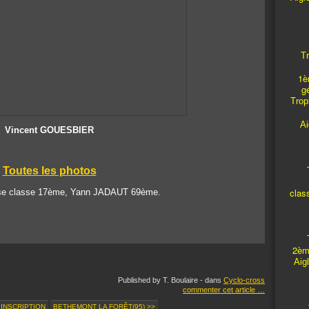
Tr
1è
g
Troph
A
Vincent GOUESBIER
Toutes les photos
T
clas
se classe 17ème, Yann JADAUT 69ème.
T
2èm
Aig
Published by T. Boulaire
-
dans
Cyclo-cross
commenter cet article
…
 INSCRIPTION
BETHEMONT LA FORÊT(95) >>