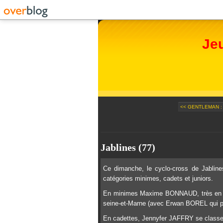
Je
<< GENTLEMAN :
Jablines (77)
Ce dimanche, le cyclo-cross de Jabline
catégories minimes, cadets et juniors.
En minimes Maxime BONNAUD, très en for
seine-et-Marne (avec Erwan BOREL qui pr
En cadettes, Jennyfer JAFFRY se classe