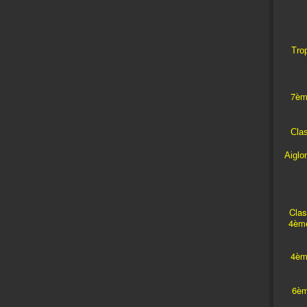
Trop
7èm
Cla
Aiglo
Clas
4ème
4èm
6èm