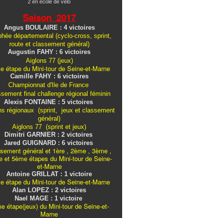
2 en école de vélo
Saison 2017
Angus BOULAIRE : 4 victoires
hée départemental (cyclo-cross, sprint,
route et classement général)
Augustin FAHY : 6 victoires
Aiglons 77 (jeux)
e étape du Mini-tour de Seine-et-Marne
Camille FAHY : 6 victoires
Championnat d'Ile de France
ssement final challenge
régional
féminin
Alexis FONTAINE : 5 victoires
ns régionaux (sprint, jeux et classement
général)
Aiglons 77 (sprint et jeux)
Dimitri GARNIER : 2 victoires
Jared GUIGNARD : 6 victoires
sement général et 1ère , 2ème , 3ème ,
 et 5ème étapes du Mini-tour de Seine-
et-Marne
Antoine GRILLAT : 1 victoire
e étape du Mini-tour de Seine-et-Marne
Alan LOPEZ : 2 victoires
Nael MAGE : 1 victoire
e étape(jeux) du Mini-tour de Seine-et-
Marne