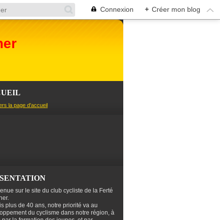
Connexion
+
Créer mon blog
her
UEIL
ers la page d'accueil
SENTATION
enue sur le site du club cycliste de la Ferté
er.
s plus de 40 ans, notre priorité va au
oppement du cyclisme dans notre région, à