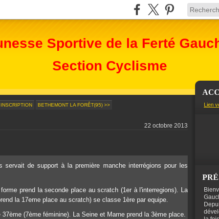
unesse Sportive de la Ferté Gauc
Section Cyclisme
ACC
Lien v
 INSCRIPTION
BETHEMONT LA FORÊT(95) >>
22 octobre 2013
s servait de support à la première manche interrégions pour les
PRÉ
me prend la seconde place au scratch (1er à l'interregions). La
Bienv
Gauch
end la 17eme place au scratch) se classe 1ère par equipe.
Depui
dével
 37ème (7ème féminine). La Seine et Marne prend la 3ème place.