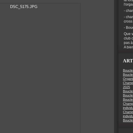
la foi
l'org
- cha
- cha
cross
- Bou
Que v
club 
pas à
A bien
ART
Boucle
Boucle
Organi
Champi
2025
Boucle
Boucle
Boucles
Champi
individ
Champi
individ
Boucle