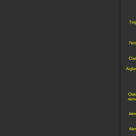
Trop
7èm
Cla
Aiglo
Clas
4ème
4èm
6èm