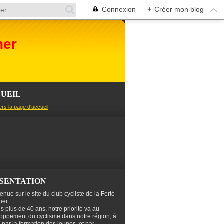
Connexion
+
Créer mon blog
her
UEIL
ers la page d'accueil
SENTATION
enue sur le site du club cycliste de la Ferté
er.
s plus de 40 ans, notre priorité va au
oppement du cyclisme dans notre région, à