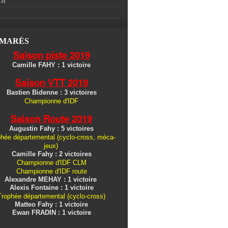
3)
LMARÈS
Saison piste 2019
Camille FAHY : 1 victoire
Saison VTT 2019
Bastien Bidenne : 3 victoires
Championne d'IDF
Saison Route 2019
Augustin Fahy : 5 victoires
hée départemental (cyclo-cross, méca-
jeux)
Camille Fahy : 2 victoires
Championne d'IDF CLM
Championne d'IDF route
Alexandre MEHAY : 1 victoire
Alexis Fontaine : 1 victoire
Trophée départemental (cyclo-cross)
Matteo Fahy : 1 victoire
Ewan FRADIN : 1 victoire