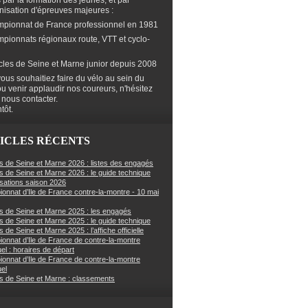
s par la formation des jeunes, et par
anisation d'épreuves majeures :
mpionnat de France professionnel en 1981
mpionnats régionaux route, VTT et cyclo-
cles de Seine et Marne junior depuis 2008
ous souhaitiez faire du vélo au sein du
ou venir applaudir nos coureurs, n'hésitez
 nous contacter.
tôt.
ICLES RÉCENTS
s de Seine et Marne 2026 : listes des engagés
s de Seine et Marne 2026 : le guide technique
sations saison 2026
onnat d’Ile de France contre-la-montre - 10 mai
s de Seine et Marne 2025 : les engagés
s de Seine et Marne 2025 : le guide technique
 de Seine et Marne 2025 : l’affiche officielle
onnat d’Ile de France de contre-la-montre
uel : horaires de départ
onnat d’Ile de France de contre-la-montre
uel
s de Seine et Marne : classements