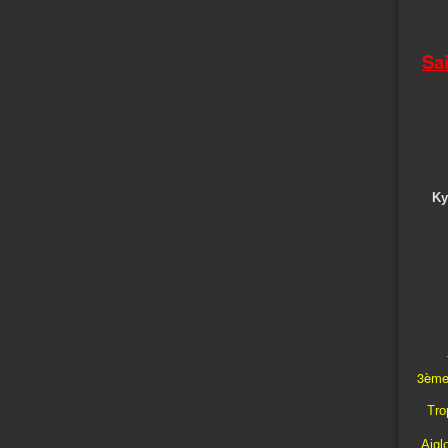
Sa
Ky
3ème
Trop
Aigl