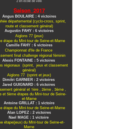
2 en école de vélo
Saison 2017
Angus BOULAIRE : 4 victoires
hée départemental (cyclo-cross, sprint,
route et classement général)
Augustin FAHY : 6 victoires
Aiglons 77 (jeux)
e étape du Mini-tour de Seine-et-Marne
Camille FAHY : 6 victoires
Championnat d'Ile de France
ssement final challenge
régional
féminin
Alexis FONTAINE : 5 victoires
ns régionaux (sprint, jeux et classement
général)
Aiglons 77 (sprint et jeux)
Dimitri GARNIER : 2 victoires
Jared GUIGNARD : 6 victoires
sement général et 1ère , 2ème , 3ème ,
 et 5ème étapes du Mini-tour de Seine-
et-Marne
Antoine GRILLAT : 1 victoire
e étape du Mini-tour de Seine-et-Marne
Alan LOPEZ : 2 victoires
Nael MAGE : 1 victoire
e étape(jeux) du Mini-tour de Seine-et-
Marne