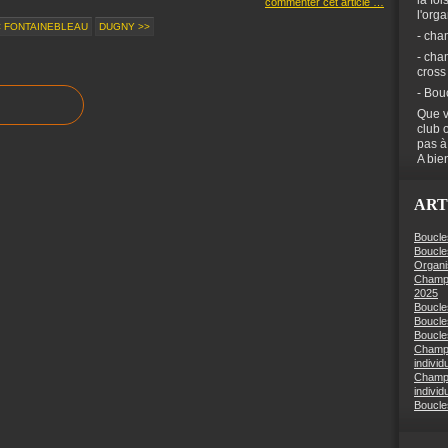
la foi
commenter cet article
…
l'org
< FONTAINEBLEAU
DUGNY >>
- cha
- cha
cross
- Bou
Que v
club 
pas à
A bien
ART
Boucle
Boucle
Organi
Champi
2025
Boucle
Boucle
Boucles
Champi
individ
Champi
individ
Boucle