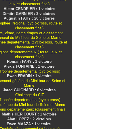
jeux et classement final)
Victor CENDRIER : 1 victoire
Dimitri GARNIER : 3 victoires
Augustin FAHY : 20 victoires
ophée régional (cyclo-cross, route et
classement final)
re, 2ème, 6ème étapes et classement
énéral du Mini-tour de Seine-et-Marne
ée départemental (cyclo-cross, route et
classement final)
iglons
départementaux
( route, jeux et
classement final)
Romain FAHY : 1 victoire
Alexis FONTAINE : 1 victoire
rophée départemental (cyclo-cross)
Ewan FRADIN : 1 victoire
sement général du Mini-tour de Seine-et-
Marne
Jared GUIGNARD : 6 victoires
Challenge du CIF
rophée départemental (cyclo-cross)
e étape du Mini-tour de Seine-et-Marne
lons
départementaux
(classement final)
Mathis HERICOURT : 1 victoire
Alan LOPEZ : 2 victoires
Ewen MAAZA : 1 victoire
Trophée départemental (Mécanique)