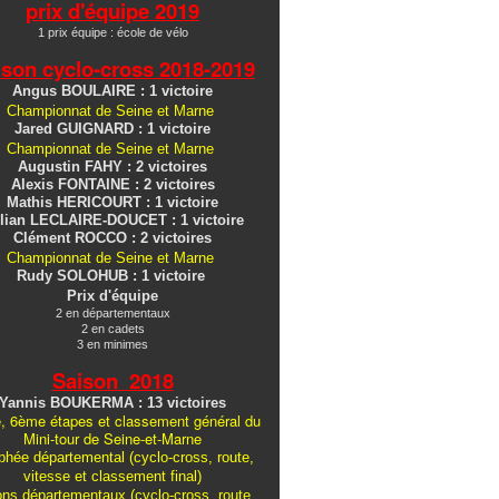
prix d'équipe 2019
1 prix équipe : école de vélo
ison cyclo-cross
2018-2019
Angus BOULAIRE : 1 victoire
Championnat de Seine et Marne
Jared GUIGNARD : 1 victoire
Championnat de Seine et Marne
Augustin FAHY : 2 victoires
Alexis FONTAINE : 2 victoires
Mathis HERICOURT : 1 victoire
lian LECLAIRE-DOUCET : 1 victoire
Clément ROCCO : 2 victoires
Championnat de Seine et Marne
Rudy SOLOHUB : 1 victoire
Prix d'équipe
2 en départementaux
2 en cadets
3 en minimes
Saison 2018
Yannis BOUKERMA : 13 victoires
, 6ème étapes et classement général du
Mini-tour de Seine-et-Marne
hée départemental (cyclo-cross, route,
vitesse et classement final)
ons
départementaux
(cyclo-cross, route,