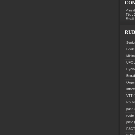
CO
Prési
Tél. :
Email 
RUB
Senio
Ecole
Minim
UFO
Cyclo
Entra
Organ
Infor
VTT
(
Route
pass 
route
piste
(
FSG