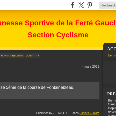
unesse Sportive de la Ferté Gauc
Section Cyclisme
ACC
Lien v
< FONTAINEBLEAU
DUGNY >>
4 mars 2012
sé 5ème de la course de Fontainebleau.
PRÉ
Bienv
Gauch
Depui
dével
Published by J-F MAILLET
-
dans
Seniors-Juniors