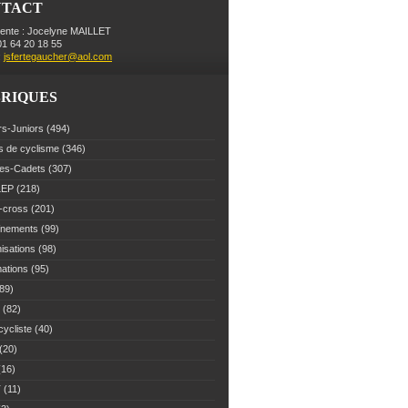
NTACT
dente : Jocelyne MAILLET
 01 64 20 18 55
:
jsfertegaucher@aol.com
RIQUES
rs-Juniors
(494)
s de cyclisme
(346)
es-Cadets
(307)
LEP
(218)
-cross
(201)
înements
(99)
isations
(98)
mations
(95)
89)
(82)
cycliste
(40)
(20)
16)
T
(11)