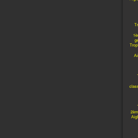
Tr
1è
g
Troph
A
T
clas
T
2èm
Aig