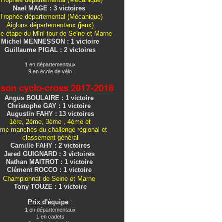
Nael MAGE : 3 victoires
Trophée départemental (Mécanique)
Aiglons
départementaux
(jeux)
e étape du Mini-tour de Seine-et-Marne
Michel MENNESSON : 1 victoire
Guillaume PIGAL : 2 victoires
1 en départementaux
9 en école de vélo
ison cyclo-cross
2017-2018
Angus BOULAIRE : 1 victoire
Christophe GAY : 1 victoire
Augustin FAHY : 13 victoires
1ére, 2ème, 3ème , 4ème et
me manches du challenge régional et
classement général
Camille FAHY : 2 victoires
Jared GUIGNARD : 3 victoires
Nathan MAITROT : 1 victoire
Clément ROCCO : 1 victoire
Championnat de Seine et Marne
Tony TOUZE : 1 victoire
Prix d'équipe
:
1 en départementaux
1 en cadets