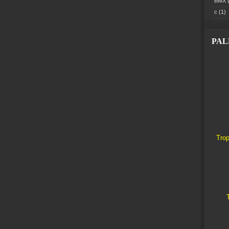
BMX
(
c
(1)
PA
Trop