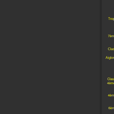
Trop
7èm
Cla
Aiglo
Clas
4ème
4èm
6èm