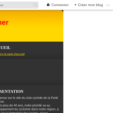
Connexion
+
Créer mon blog
her
UEIL
ers la page d'accueil
SENTATION
enue sur le site du club cycliste de la Ferté
er.
s plus de 40 ans, notre priorité va au
oppement du cyclisme dans notre région, à