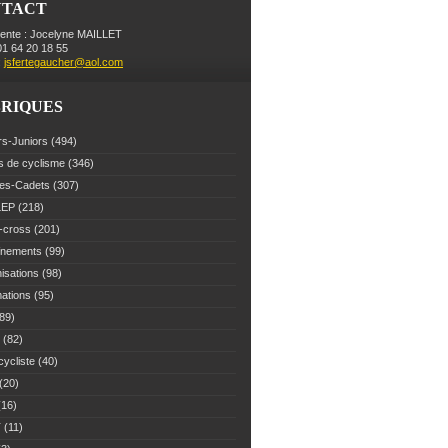
NTACT
dente : Jocelyne MAILLET
 01 64 20 18 55
:
jsfertegaucher@aol.com
RIQUES
rs-Juniors
(494)
s de cyclisme
(346)
es-Cadets
(307)
LEP
(218)
-cross
(201)
înements
(99)
isations
(98)
mations
(95)
89)
(82)
cycliste
(40)
(20)
16)
T
(11)