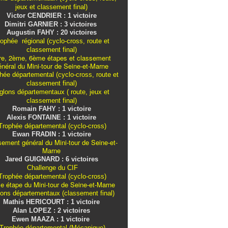
jeux et classement final)
Victor CENDRIER : 1 victoire
Dimitri GARNIER : 3 victoires
Augustin FAHY : 20 victoires
ophée régional (cyclo-cross, route et
classement final)
re, 2ème, 6ème étapes et classement
énéral du Mini-tour de Seine-et-Marne
ée départemental (cyclo-cross, route et
classement final)
iglons
départementaux
( route, jeux et
classement final)
Romain FAHY : 1 victoire
Alexis FONTAINE : 1 victoire
rophée départemental (cyclo-cross)
Ewan FRADIN : 1 victoire
sement général du Mini-tour de Seine-et-
Marne
Jared GUIGNARD : 6 victoires
Challenge du CIF
rophée départemental (cyclo-cross)
e étape du Mini-tour de Seine-et-Marne
lons
départementaux
(classement final)
Mathis HERICOURT : 1 victoire
Alan LOPEZ : 2 victoires
Ewen MAAZA : 1 victoire
Trophée départemental (Mécanique)