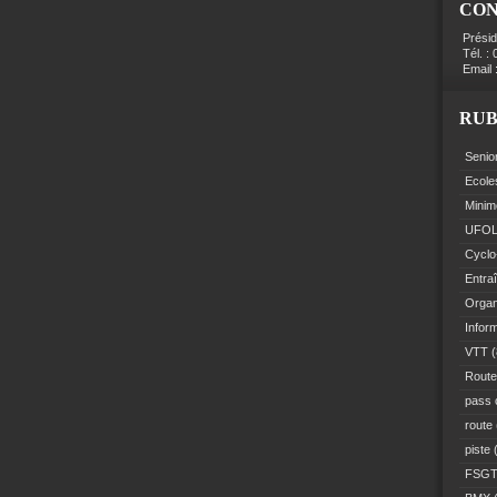
CO
Prési
Tél. :
Email 
RUB
Senio
Ecole
Minim
UFO
Cyclo
Entra
Organ
Infor
VTT
(
Route
pass 
route
piste
(
FSG