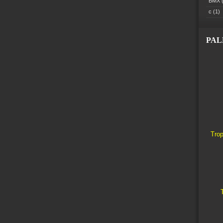
BMX
(
c
(1)
PA
Trop