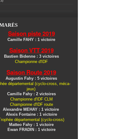
3)
LMARÈS
Saison piste 2019
Camille FAHY : 1 victoire
Saison VTT 2019
Bastien Bidenne : 3 victoires
Championne d'IDF
Saison Route 2019
Augustin Fahy : 5 victoires
hée départemental (cyclo-cross, méca-
jeux)
Camille Fahy : 2 victoires
Championne d'IDF CLM
Championne d'IDF route
Alexandre MEHAY : 1 victoire
Alexis Fontaine : 1 victoire
Trophée départemental (cyclo-cross)
Matteo Fahy : 1 victoire
Ewan FRADIN : 1 victoire