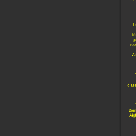
Tr
1è
g
Troph
A
T
clas
T
2èm
Aig