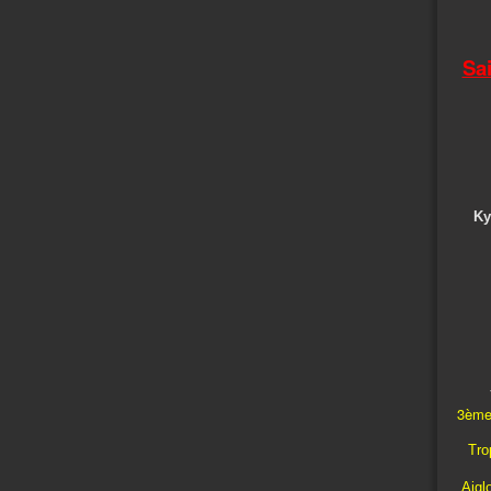
Sa
Ky
3ème
Trop
Aigl