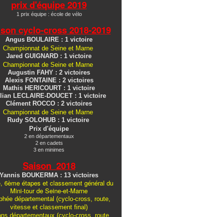
prix d'équipe 2019
1 prix équipe : école de vélo
ison cyclo-cross
2018-2019
Angus BOULAIRE : 1 victoire
Championnat de Seine et Marne
Jared GUIGNARD : 1 victoire
Championnat de Seine et Marne
Augustin FAHY : 2 victoires
Alexis FONTAINE : 2 victoires
Mathis HERICOURT : 1 victoire
lian LECLAIRE-DOUCET : 1 victoire
Clément ROCCO : 2 victoires
Championnat de Seine et Marne
Rudy SOLOHUB : 1 victoire
Prix d'équipe
2 en départementaux
2 en cadets
3 en minimes
Saison 2018
Yannis BOUKERMA : 13 victoires
, 6ème étapes et classement général du
Mini-tour de Seine-et-Marne
hée départemental (cyclo-cross, route,
vitesse et classement final)
ons
départementaux
(cyclo-cross, route,