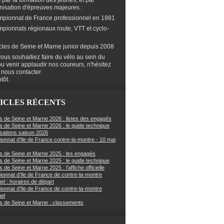
s par la formation des jeunes, et par
anisation d'épreuves majeures :
mpionnat de France professionnel en 1981
mpionnats régionaux route, VTT et cyclo-
cles de Seine et Marne junior depuis 2008
ous souhaitiez faire du vélo au sein du
ou venir applaudir nos coureurs, n'hésitez
 nous contacter.
tôt.
ICLES RÉCENTS
s de Seine et Marne 2026 : listes des engagés
s de Seine et Marne 2026 : le guide technique
sations saison 2026
onnat d’Ile de France contre-la-montre - 10 mai
s de Seine et Marne 2025 : les engagés
s de Seine et Marne 2025 : le guide technique
 de Seine et Marne 2025 : l’affiche officielle
onnat d’Ile de France de contre-la-montre
uel : horaires de départ
onnat d’Ile de France de contre-la-montre
uel
s de Seine et Marne : classements