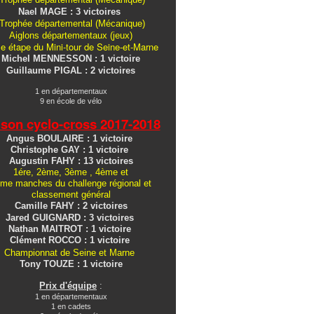
Nael MAGE : 3 victoires
Trophée départemental (Mécanique)
Aiglons
départementaux
(jeux)
e étape du Mini-tour de Seine-et-Marne
Michel MENNESSON : 1 victoire
Guillaume PIGAL : 2 victoires
1 en départementaux
9 en école de vélo
ison cyclo-cross
2017-2018
Angus BOULAIRE : 1 victoire
Christophe GAY : 1 victoire
Augustin FAHY : 13 victoires
1ére, 2ème, 3ème , 4ème et
me manches du challenge régional et
classement général
Camille FAHY : 2 victoires
Jared GUIGNARD : 3 victoires
Nathan MAITROT : 1 victoire
Clément ROCCO : 1 victoire
Championnat de Seine et Marne
Tony TOUZE : 1 victoire
Prix d'équipe
:
1 en départementaux
1 en cadets