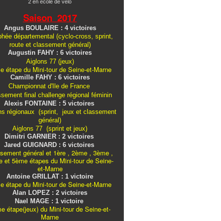
2 en école de vélo
Saison 2017
Angus BOULAIRE : 4 victoires
hée départemental (cyclo-cross, sprint,
route et classement général)
Augustin FAHY : 6 victoires
Aiglons 77 (jeux)
e étape du Mini-tour de Seine-et-Marne
Camille FAHY : 6 victoires
Championnat d'Ile de France
ssement final challenge
régional
féminin
Alexis FONTAINE : 5 victoires
ns régionaux (sprint, jeux et classement
général)
Aiglons 77 (sprint et jeux)
Dimitri GARNIER : 2 victoires
Jared GUIGNARD : 6 victoires
sement général et 1ère , 2ème , 3ème ,
 et 5ème étapes du Mini-tour de Seine-
et-Marne
Antoine GRILLAT : 1 victoire
e étape du Mini-tour de Seine-et-Marne
Alan LOPEZ : 2 victoires
Nael MAGE : 1 victoire
e étape(jeux) du Mini-tour de Seine-et-
Marne