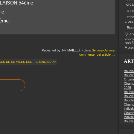
la foi
LAISON 54ème.
l'org
- cha
me.
- cha
6ème.
cross
- Bou
Que v
club 
pas à
A bien
Published by J-F MAILLET
-
dans
Seniors-Juniors
commenter cet article
…
ART
SES DE CE WEEK-END
CHENOISE >>
Boucle
Boucle
Organi
Champi
2025
Boucle
Boucle
Boucles
Champi
individ
Champi
individ
Boucle