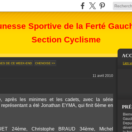
unesse Sportive de la Ferté Gauc
Section Cyclisme
ACC
Lien v
SES DE CE WEEK-END
CHENOISE >>
11 avril 2010
, après les minimes et les cadets, avec la série
r représentant a été Jonathan EYMA, qui finit 6ème en
PRÉ
Bienv
Gauch
Depui
dével
ET 24ème, Christophe BRAUD 34ème, Michel