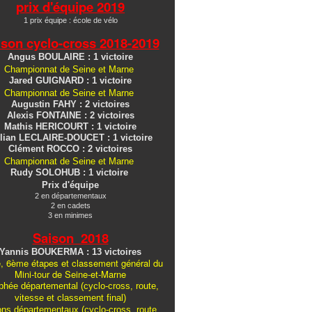
prix d'équipe 2019
1 prix équipe : école de vélo
ison cyclo-cross
2018-2019
Angus BOULAIRE : 1 victoire
Championnat de Seine et Marne
Jared GUIGNARD : 1 victoire
Championnat de Seine et Marne
Augustin FAHY : 2 victoires
Alexis FONTAINE : 2 victoires
Mathis HERICOURT : 1 victoire
lian LECLAIRE-DOUCET : 1 victoire
Clément ROCCO : 2 victoires
Championnat de Seine et Marne
Rudy SOLOHUB : 1 victoire
Prix d'équipe
2 en départementaux
2 en cadets
3 en minimes
Saison 2018
Yannis BOUKERMA : 13 victoires
, 6ème étapes et classement général du
Mini-tour de Seine-et-Marne
hée départemental (cyclo-cross, route,
vitesse et classement final)
ons
départementaux
(cyclo-cross, route,