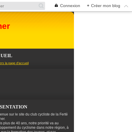
Connexion
+
Créer mon blog
her
UEIL
ers la page d'accueil
SENTATION
enue sur le site du club cycliste de la Ferté
er.
s plus de 40 ans, notre priorité va au
oppement du cyclisme dans notre région, à