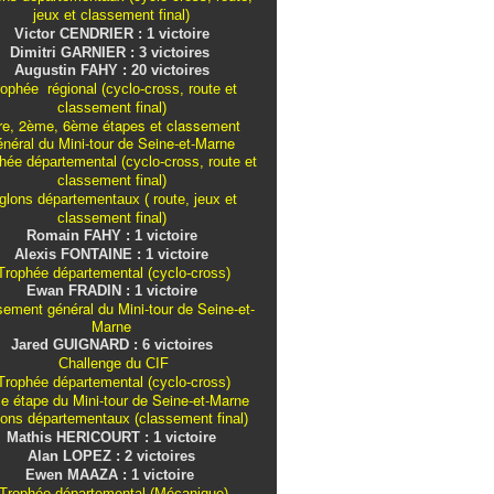
jeux et classement final)
Victor CENDRIER : 1 victoire
Dimitri GARNIER : 3 victoires
Augustin FAHY : 20 victoires
ophée régional (cyclo-cross, route et
classement final)
re, 2ème, 6ème étapes et classement
énéral du Mini-tour de Seine-et-Marne
ée départemental (cyclo-cross, route et
classement final)
iglons
départementaux
( route, jeux et
classement final)
Romain FAHY : 1 victoire
Alexis FONTAINE : 1 victoire
rophée départemental (cyclo-cross)
Ewan FRADIN : 1 victoire
sement général du Mini-tour de Seine-et-
Marne
Jared GUIGNARD : 6 victoires
Challenge du CIF
rophée départemental (cyclo-cross)
e étape du Mini-tour de Seine-et-Marne
lons
départementaux
(classement final)
Mathis HERICOURT : 1 victoire
Alan LOPEZ : 2 victoires
Ewen MAAZA : 1 victoire
Trophée départemental (Mécanique)