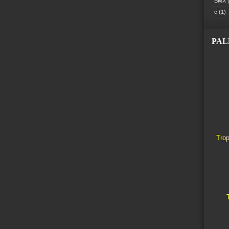
BMX
(
c
(1)
PA
Trop