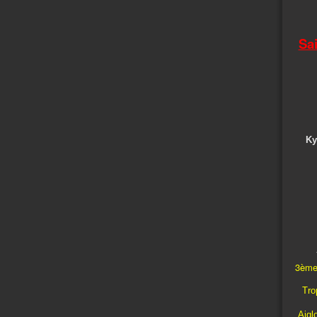
Sa
Ky
3ème
Trop
Aigl