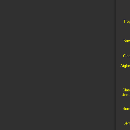
Trop
7èm
Cla
Aiglo
Clas
4ème
4èm
6èm