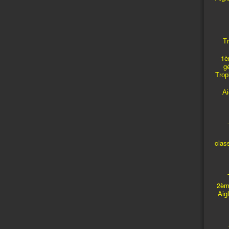
Tr
1è
g
Troph
A
T
clas
T
2èm
Aig