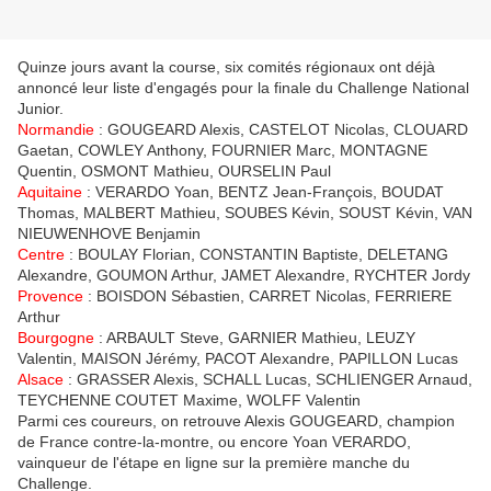
Quinze jours avant la course, six comités régionaux ont déjà
annoncé leur liste d'engagés pour la finale du Challenge National
Junior.
Normandie
: GOUGEARD Alexis, CASTELOT Nicolas, CLOUARD
Gaetan, COWLEY Anthony, FOURNIER Marc, MONTAGNE
Quentin, OSMONT Mathieu, OURSELIN Paul
Aquitaine
: VERARDO Yoan, BENTZ Jean-François, BOUDAT
Thomas, MALBERT Mathieu, SOUBES Kévin, SOUST Kévin, VAN
NIEUWENHOVE Benjamin
Centre
: BOULAY Florian, CONSTANTIN Baptiste, DELETANG
Alexandre, GOUMON Arthur, JAMET Alexandre, RYCHTER Jordy
Provence
: BOISDON Sébastien, CARRET Nicolas, FERRIERE
Arthur
Bourgogne
: ARBAULT Steve, GARNIER Mathieu, LEUZY
Valentin, MAISON Jérémy, PACOT Alexandre, PAPILLON Lucas
Alsace
: GRASSER Alexis, SCHALL Lucas, SCHLIENGER Arnaud,
TEYCHENNE COUTET Maxime, WOLFF Valentin
Parmi ces coureurs, on retrouve Alexis GOUGEARD, champion
de France contre-la-montre, ou encore Yoan VERARDO,
vainqueur de l'étape en ligne sur la première manche du
Challenge.