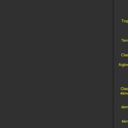
Trop
7èm
Cla
Aiglo
Clas
4ème
4èm
6èm