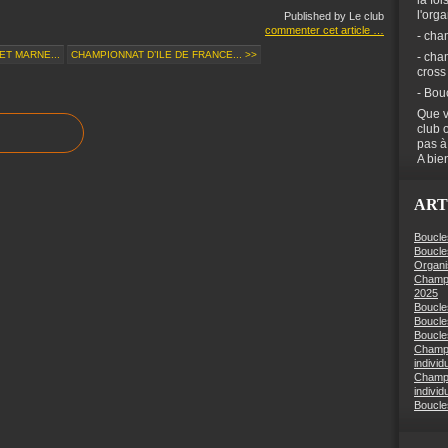
la foi
l'org
Published by Le club
commenter cet article
…
- cha
ET MARNE...
CHAMPIONNAT D’ILE DE FRANCE... >>
- cha
cross
- Bou
Que v
club 
pas à
A bien
ART
Boucle
Boucle
Organi
Champi
2025
Boucle
Boucle
Boucles
Champi
individ
Champi
individ
Boucle