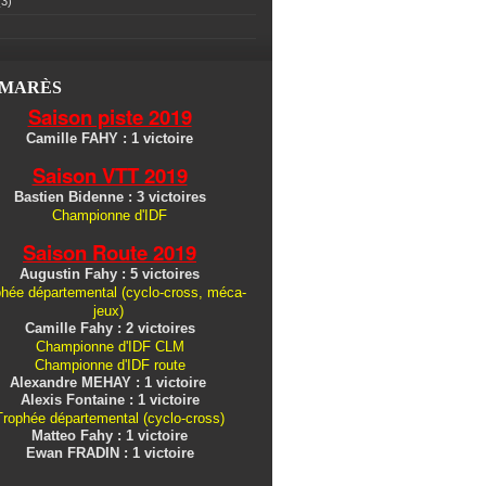
3)
LMARÈS
Saison piste 2019
Camille FAHY : 1 victoire
Saison VTT 2019
Bastien Bidenne : 3 victoires
Championne d'IDF
Saison Route 2019
Augustin Fahy : 5 victoires
hée départemental (cyclo-cross, méca-
jeux)
Camille Fahy : 2 victoires
Championne d'IDF CLM
Championne d'IDF route
Alexandre MEHAY : 1 victoire
Alexis Fontaine : 1 victoire
Trophée départemental (cyclo-cross)
Matteo Fahy : 1 victoire
Ewan FRADIN : 1 victoire