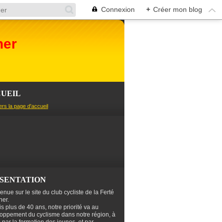
Connexion
+
Créer mon blog
her
UEIL
ers la page d'accueil
SENTATION
enue sur le site du club cycliste de la Ferté
er.
s plus de 40 ans, notre priorité va au
oppement du cyclisme dans notre région, à