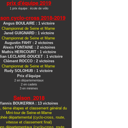
prix d'équipe 2019
1 prix équipe : école de vélo
ison cyclo-cross
2018-2019
Angus BOULAIRE : 1 victoire
Championnat de Seine et Marne
Jared GUIGNARD : 1 victoire
Championnat de Seine et Marne
Augustin FAHY : 2 victoires
Alexis FONTAINE : 2 victoires
Mathis HERICOURT : 1 victoire
lian LECLAIRE-DOUCET : 1 victoire
Clément ROCCO : 2 victoires
Championnat de Seine et Marne
Rudy SOLOHUB : 1 victoire
Prix d'équipe
2 en départementaux
2 en cadets
3 en minimes
Saison 2018
Yannis BOUKERMA : 13 victoires
, 6ème étapes et classement général du
Mini-tour de Seine-et-Marne
hée départemental (cyclo-cross, route,
vitesse et classement final)
ons
départementaux
(cyclo-cross, route,