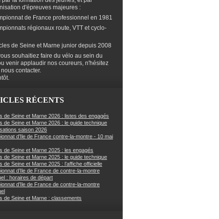
s par la formation des jeunes, et par
anisation d'épreuves majeures :
mpionnat de France professionnel en 1981
mpionnats régionaux route, VTT et cyclo-
cles de Seine et Marne junior depuis 2008
ous souhaitiez faire du vélo au sein du
ou venir applaudir nos coureurs, n'hésitez
 nous contacter.
tôt.
ICLES RÉCENTS
s de Seine et Marne 2026 : listes des engagés
s de Seine et Marne 2026 : le guide technique
sations saison 2026
onnat d’Ile de France contre-la-montre - 10 mai
s de Seine et Marne 2025 : les engagés
s de Seine et Marne 2025 : le guide technique
 de Seine et Marne 2025 : l’affiche officielle
onnat d’Ile de France de contre-la-montre
uel : horaires de départ
onnat d’Ile de France de contre-la-montre
uel
s de Seine et Marne : classements