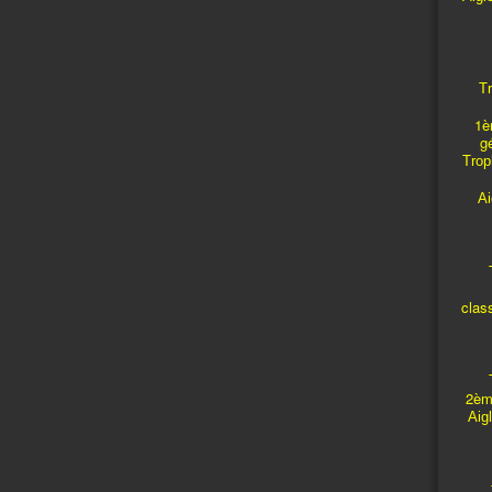
Tr
1è
g
Troph
A
T
clas
T
2èm
Aig