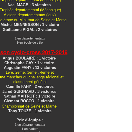
Nael MAGE : 3 victoires
Trophée départemental (Mécanique)
Aiglons
départementaux
(jeux)
e étape du Mini-tour de Seine-et-Marne
Michel MENNESSON : 1 victoire
Guillaume PIGAL : 2 victoires
1 en départementaux
9 en école de vélo
ison cyclo-cross
2017-2018
Angus BOULAIRE : 1 victoire
Christophe GAY : 1 victoire
Augustin FAHY : 13 victoires
1ére, 2ème, 3ème , 4ème et
me manches du challenge régional et
classement général
Camille FAHY : 2 victoires
Jared GUIGNARD : 3 victoires
Nathan MAITROT : 1 victoire
Clément ROCCO : 1 victoire
Championnat de Seine et Marne
Tony TOUZE : 1 victoire
Prix d'équipe
:
1 en départementaux
1 en cadets