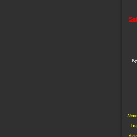
Sa
Ky
3ème
Trop
Aigl