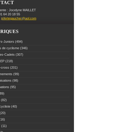
NTACT
dente : Jocelyne MAILLET
 01 64 20 18 55
:
jsfertegaucher@aol.com
RIQUES
rs-Juniors
(494)
s de cyclisme
(346)
es-Cadets
(307)
LEP
(218)
-cross
(201)
înements
(99)
isations
(98)
mations
(95)
89)
(82)
cycliste
(40)
(20)
16)
T
(11)