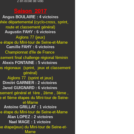
2 en école de vélo
Saison 2017
Angus BOULAIRE : 4 victoires
hée départemental (cyclo-cross, sprint,
route et classement général)
Augustin FAHY : 6 victoires
Aiglons 77 (jeux)
e étape du Mini-tour de Seine-et-Marne
Camille FAHY : 6 victoires
Championnat d'Ile de France
ssement final challenge
régional
féminin
Alexis FONTAINE : 5 victoires
ns régionaux (sprint, jeux et classement
général)
Aiglons 77 (sprint et jeux)
Dimitri GARNIER : 2 victoires
Jared GUIGNARD : 6 victoires
sement général et 1ère , 2ème , 3ème ,
 et 5ème étapes du Mini-tour de Seine-
et-Marne
Antoine GRILLAT : 1 victoire
e étape du Mini-tour de Seine-et-Marne
Alan LOPEZ : 2 victoires
Nael MAGE : 1 victoire
e étape(jeux) du Mini-tour de Seine-et-
Marne