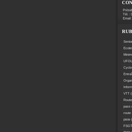
CO
Prési
Tél. :
Email 
RUB
Senio
Ecole
Minim
UFO
Cyclo
Entra
Organ
Infor
VTT
(
Route
pass 
route
piste
(
FSG