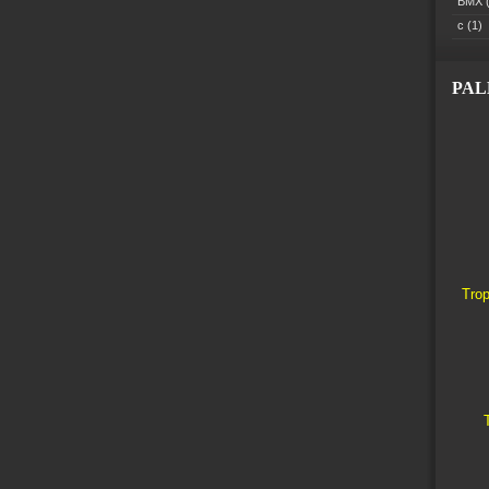
BMX
(
c
(1)
PA
Trop