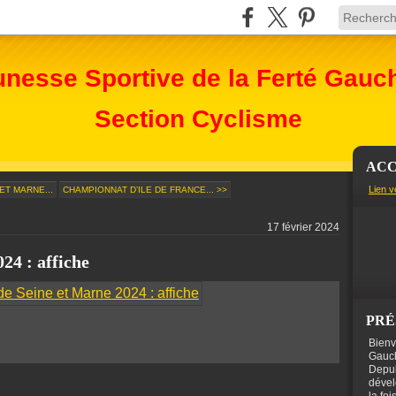
unesse Sportive de la Ferté Gauc
Section Cyclisme
ACC
Lien v
ET MARNE...
CHAMPIONNAT D’ILE DE FRANCE... >>
17 février 2024
24 : affiche
PRÉ
Bienv
Gauch
Depui
dével