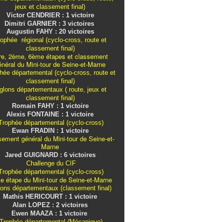
jeux et classement final)
Victor CENDRIER : 1 victoire
Dimitri GARNIER : 3 victoires
Augustin FAHY : 20 victoires
ophée régional (cyclo-cross, route et
classement final)
re, 2ème, 6ème étapes et classement
énéral du Mini-tour de Seine-et-Marne
ée départemental (cyclo-cross, route et
classement final)
iglons
départementaux
( route, jeux et
classement final)
Romain FAHY : 1 victoire
Alexis FONTAINE : 1 victoire
rophée départemental (cyclo-cross)
Ewan FRADIN : 1 victoire
sement général du Mini-tour de Seine-et-
Marne
Jared GUIGNARD : 6 victoires
Challenge du CIF
rophée départemental (cyclo-cross)
e étape du Mini-tour de Seine-et-Marne
lons
départementaux
(classement final)
Mathis HERICOURT : 1 victoire
Alan LOPEZ : 2 victoires
Ewen MAAZA : 1 victoire
Trophée départemental (Mécanique)