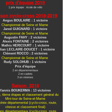
prix d'équipe 2019
1 prix équipe : école de vélo
ison cyclo-cross
2018-2019
Angus BOULAIRE : 1 victoire
Championnat de Seine et Marne
Jared GUIGNARD : 1 victoire
Championnat de Seine et Marne
Augustin FAHY : 2 victoires
Alexis FONTAINE : 2 victoires
Mathis HERICOURT : 1 victoire
lian LECLAIRE-DOUCET : 1 victoire
Clément ROCCO : 2 victoires
Championnat de Seine et Marne
Rudy SOLOHUB : 1 victoire
Prix d'équipe
2 en départementaux
2 en cadets
3 en minimes
Saison 2018
Yannis BOUKERMA : 13 victoires
, 6ème étapes et classement général du
Mini-tour de Seine-et-Marne
hée départemental (cyclo-cross, route,
vitesse et classement final)
ons
départementaux
(cyclo-cross, route,