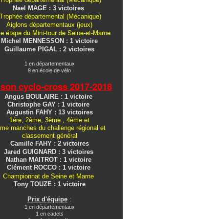
Nael MAGE : 3 victoires
Trophée départemental (Mécanique)
Aiglons
départementaux
(jeux)
e étape du Mini-tour de Seine-et-Marne
Michel MENNESSON : 1 victoire
Guillaume PIGAL : 2 victoires
1 en départementaux
9 en école de vélo
ison cyclo-cross
2017-2018
Angus BOULAIRE : 1 victoire
Christophe GAY : 1 victoire
Augustin FAHY : 13 victoires
1ére, 2ème, 3ème , 4ème et
me manches du challenge régional et
classement général
Camille FAHY : 2 victoires
Jared GUIGNARD : 3 victoires
Nathan MAITROT : 1 victoire
Clément ROCCO : 1 victoire
Championnat de Seine et Marne
Tony TOUZE : 1 victoire
Prix d'équipe
:
1 en départementaux
1 en cadets