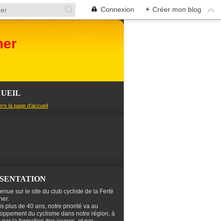
Connexion
+
Créer mon blog
her
UEIL
ers la page d'accueil
SENTATION
enue sur le site du club cycliste de la Ferté
er.
s plus de 40 ans, notre priorité va au
oppement du cyclisme dans notre région, à