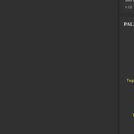
BMX
(
c
(1)
PA
Trop