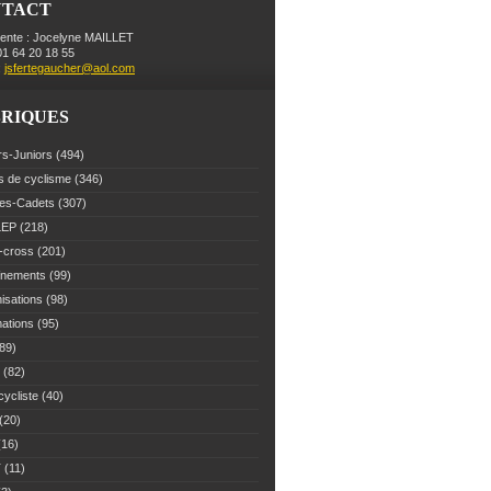
NTACT
dente : Jocelyne MAILLET
 01 64 20 18 55
:
jsfertegaucher@aol.com
RIQUES
rs-Juniors
(494)
s de cyclisme
(346)
es-Cadets
(307)
LEP
(218)
-cross
(201)
înements
(99)
isations
(98)
mations
(95)
89)
(82)
cycliste
(40)
(20)
16)
T
(11)