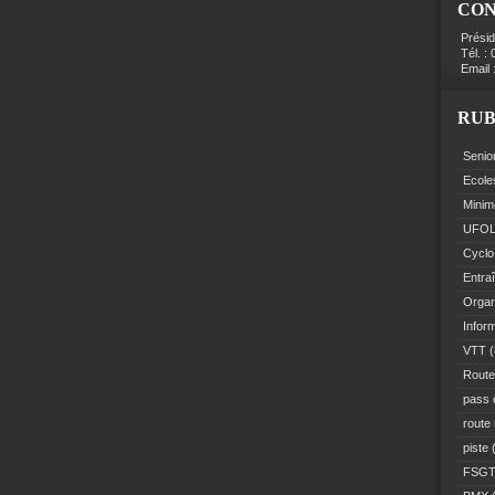
CO
Prési
Tél. :
Email 
RUB
Senio
Ecole
Minim
UFO
Cyclo
Entra
Organ
Infor
VTT
(
Route
pass 
route
piste
(
FSG