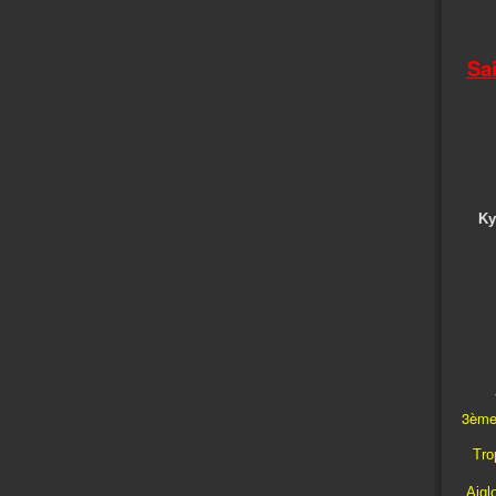
Sa
Ky
3ème
Trop
Aigl