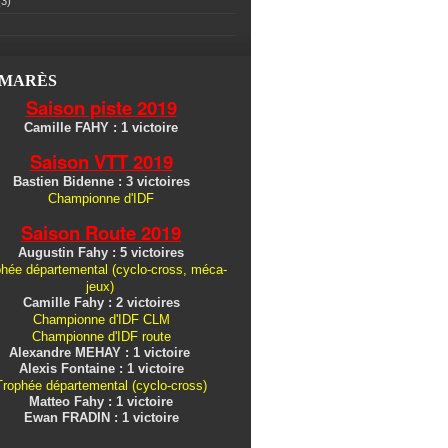
3)
LMARÈS
Saison piste 2019
Camille FAHY : 1 victoire
Saison VTT 2019
Bastien Bidenne : 3 victoires
Championne d'IDF
Saison Route 2019
Augustin Fahy : 5 victoires
hée départemental (cyclo-cross, méca-
jeux)
Camille Fahy : 2 victoires
Championne d'IDF CLM
Championne d'IDF route
Alexandre MEHAY : 1 victoire
Alexis Fontaine : 1 victoire
Trophée départemental (cyclo-cross)
Matteo Fahy : 1 victoire
Ewan FRADIN : 1 victoire