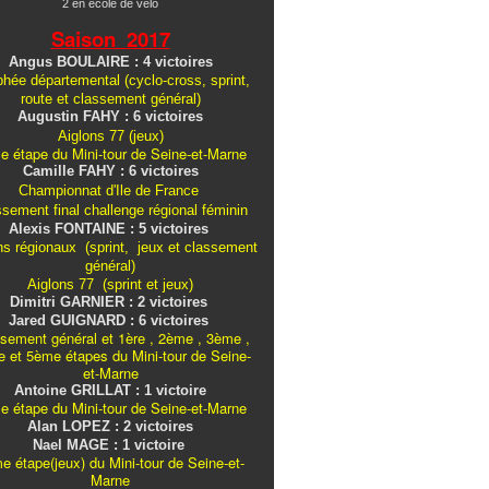
2 en école de vélo
Saison 2017
Angus BOULAIRE : 4 victoires
hée départemental (cyclo-cross, sprint,
route et classement général)
Augustin FAHY : 6 victoires
Aiglons 77 (jeux)
e étape du Mini-tour de Seine-et-Marne
Camille FAHY : 6 victoires
Championnat d'Ile de France
ssement final challenge
régional
féminin
Alexis FONTAINE : 5 victoires
ns régionaux (sprint, jeux et classement
général)
Aiglons 77 (sprint et jeux)
Dimitri GARNIER : 2 victoires
Jared GUIGNARD : 6 victoires
sement général et 1ère , 2ème , 3ème ,
 et 5ème étapes du Mini-tour de Seine-
et-Marne
Antoine GRILLAT : 1 victoire
e étape du Mini-tour de Seine-et-Marne
Alan LOPEZ : 2 victoires
Nael MAGE : 1 victoire
e étape(jeux) du Mini-tour de Seine-et-
Marne