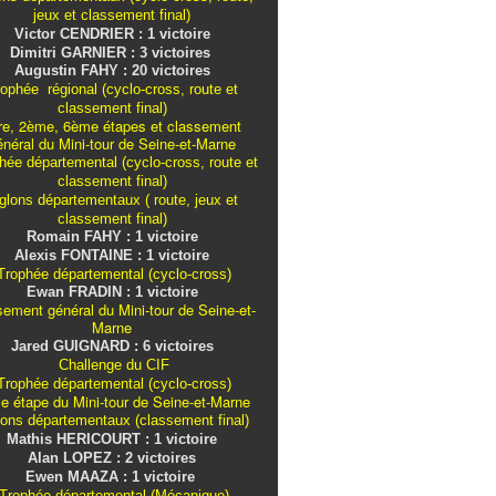
jeux et classement final)
Victor CENDRIER : 1 victoire
Dimitri GARNIER : 3 victoires
Augustin FAHY : 20 victoires
ophée régional (cyclo-cross, route et
classement final)
re, 2ème, 6ème étapes et classement
énéral du Mini-tour de Seine-et-Marne
ée départemental (cyclo-cross, route et
classement final)
iglons
départementaux
( route, jeux et
classement final)
Romain FAHY : 1 victoire
Alexis FONTAINE : 1 victoire
rophée départemental (cyclo-cross)
Ewan FRADIN : 1 victoire
sement général du Mini-tour de Seine-et-
Marne
Jared GUIGNARD : 6 victoires
Challenge du CIF
rophée départemental (cyclo-cross)
e étape du Mini-tour de Seine-et-Marne
lons
départementaux
(classement final)
Mathis HERICOURT : 1 victoire
Alan LOPEZ : 2 victoires
Ewen MAAZA : 1 victoire
Trophée départemental (Mécanique)