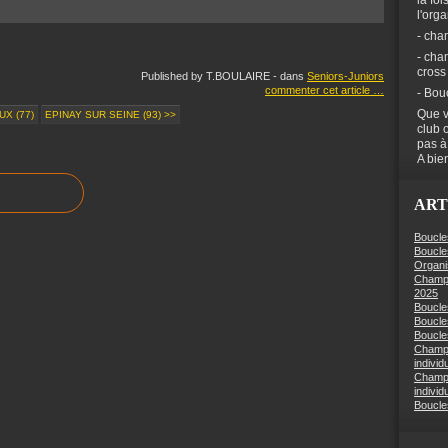
la foi
l'org
- cha
- cha
cross
Published by T.BOULAIRE
-
dans
Seniors-Juniors
commenter cet article
…
- Bou
Que v
UX (77)
EPINAY SUR SEINE (93) >>
club 
pas à
A bien
ART
Boucle
Boucle
Organi
Champi
2025
Boucle
Boucle
Boucles
Champi
individ
Champi
individ
Boucle