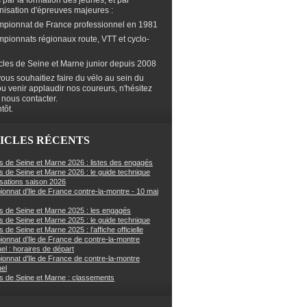
s par la formation des jeunes, et par
anisation d'épreuves majeures :
mpionnat de France professionnel en 1981
mpionnats régionaux route, VTT et cyclo-
cles de Seine et Marne junior depuis 2008
ous souhaitiez faire du vélo au sein du
ou venir applaudir nos coureurs, n'hésitez
 nous contacter.
tôt.
ICLES RÉCENTS
s de Seine et Marne 2026 : listes des engagés
s de Seine et Marne 2026 : le guide technique
sations saison 2026
onnat d’Ile de France contre-la-montre - 10 mai
s de Seine et Marne 2025 : les engagés
s de Seine et Marne 2025 : le guide technique
 de Seine et Marne 2025 : l’affiche officielle
onnat d’Ile de France de contre-la-montre
uel : horaires de départ
onnat d’Ile de France de contre-la-montre
uel
s de Seine et Marne : classements