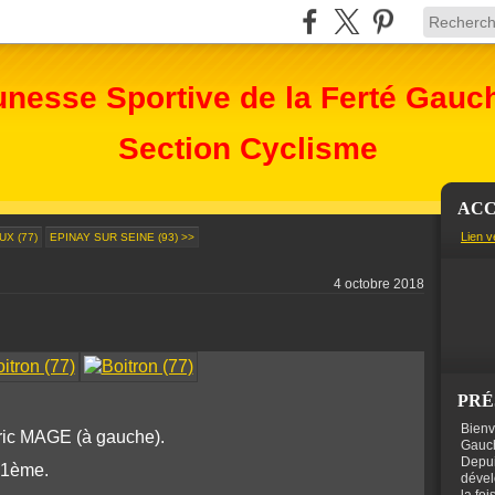
unesse Sportive de la Ferté Gauc
Section Cyclisme
ACC
Lien v
UX (77)
EPINAY SUR SEINE (93) >>
4 octobre 2018
PRÉ
Bienv
ric MAGE (à gauche).
Gauch
Depui
21ème.
dével