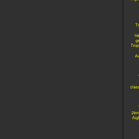
Tr
1è
g
Troph
A
T
clas
T
2èm
Aig