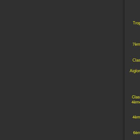
Trop
7èm
Cla
Aiglo
Clas
4ème
4èm
6èm