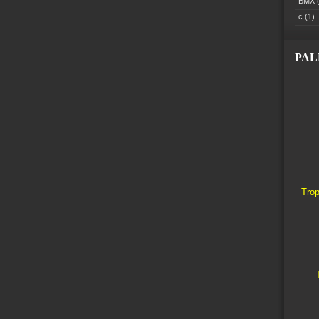
BMX
(
c
(1)
PA
Trop