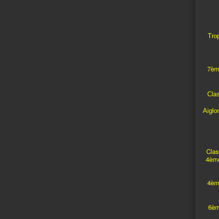
Trop
7èm
Cla
Aiglo
Clas
4ème
4èm
6èm