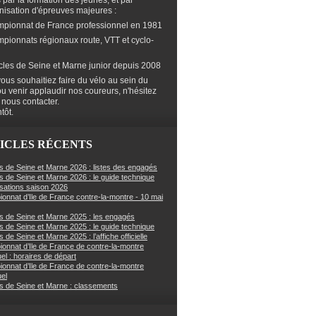
s par la formation des jeunes, et par
anisation d'épreuves majeures :
mpionnat de France professionnel en 1981
mpionnats régionaux route, VTT et cyclo-
cles de Seine et Marne junior depuis 2008
ous souhaitiez faire du vélo au sein du
ou venir applaudir nos coureurs, n'hésitez
 nous contacter.
tôt.
ICLES RÉCENTS
s de Seine et Marne 2026 : listes des engagés
s de Seine et Marne 2026 : le guide technique
sations saison 2026
onnat d’Ile de France contre-la-montre - 10 mai
s de Seine et Marne 2025 : les engagés
s de Seine et Marne 2025 : le guide technique
 de Seine et Marne 2025 : l’affiche officielle
onnat d’Ile de France de contre-la-montre
uel : horaires de départ
onnat d’Ile de France de contre-la-montre
uel
s de Seine et Marne : classements