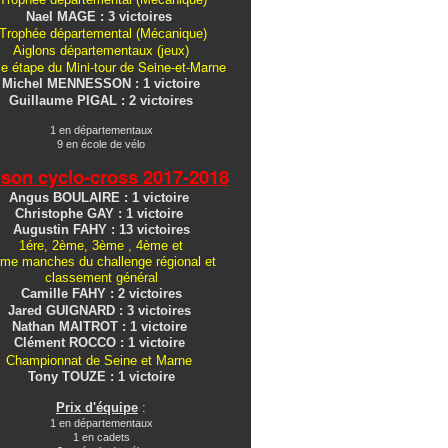
Nael MAGE : 3 victoires
Trophée départemental (Mécanique)
Aiglons
départementaux
(jeux)
e étape du Mini-tour de Seine-et-Marne
Michel MENNESSON : 1 victoire
Guillaume PIGAL : 2 victoires
1 en départementaux
9 en école de vélo
ison cyclo-cross
2017-2018
Angus BOULAIRE : 1 victoire
Christophe GAY : 1 victoire
Augustin FAHY : 13 victoires
1ére, 2ème, 3ème , 4ème et
me manches du challenge régional et
classement général
Camille FAHY : 2 victoires
Jared GUIGNARD : 3 victoires
Nathan MAITROT : 1 victoire
Clément ROCCO : 1 victoire
Championnat de Seine et Marne
Tony TOUZE : 1 victoire
Prix d'équipe
:
1 en départementaux
1 en cadets