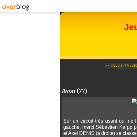
Je
<< VILLUIS (77) : U
Avon (77)
Sur un circuit très usant qui ne
gauche, merci Sébastien Karpp 
et Axel DENIS (à droite) se class