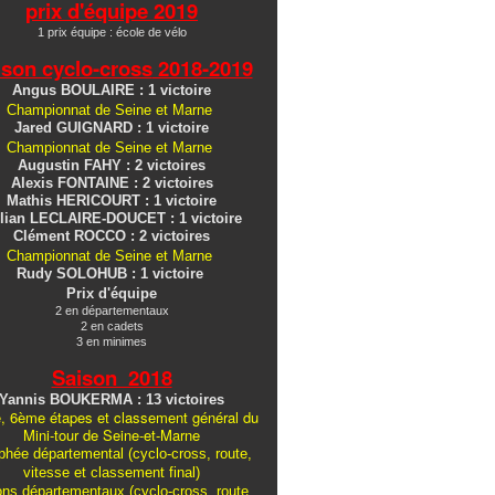
prix d'équipe 2019
1 prix équipe : école de vélo
ison cyclo-cross
2018-2019
Angus BOULAIRE : 1 victoire
Championnat de Seine et Marne
Jared GUIGNARD : 1 victoire
Championnat de Seine et Marne
Augustin FAHY : 2 victoires
Alexis FONTAINE : 2 victoires
Mathis HERICOURT : 1 victoire
lian LECLAIRE-DOUCET : 1 victoire
Clément ROCCO : 2 victoires
Championnat de Seine et Marne
Rudy SOLOHUB : 1 victoire
Prix d'équipe
2 en départementaux
2 en cadets
3 en minimes
Saison 2018
Yannis BOUKERMA : 13 victoires
, 6ème étapes et classement général du
Mini-tour de Seine-et-Marne
hée départemental (cyclo-cross, route,
vitesse et classement final)
ons
départementaux
(cyclo-cross, route,