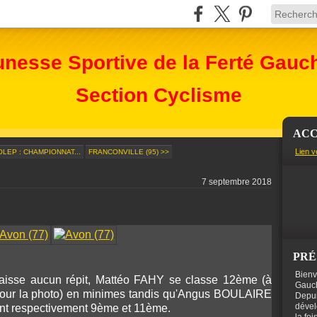
unesse Sportive de la Ferté Gauc
Section Cyclisme
ACC
Lien v
FOLEP : CHAMPIONNAT...
FRANCONVILLE (95) >>
7 septembre 2018
PRÉ
Bienv
 laisse aucun répit, Mattéo FAHY se classe 12ème (à
Gauch
pour la photo) en minimes tandis qu'Angus BOULAIRE
Depui
dével
ent respectivement 9ème et 11ème.