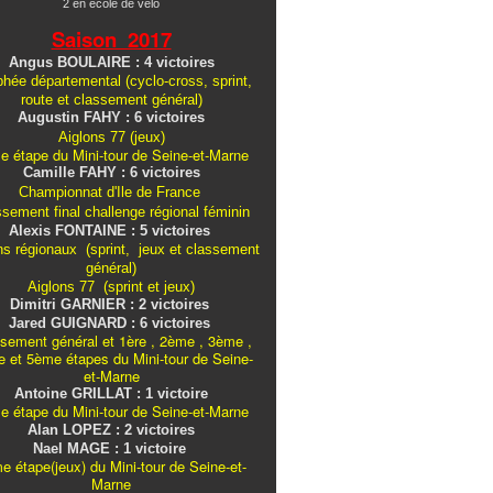
2 en école de vélo
Saison 2017
Angus BOULAIRE : 4 victoires
hée départemental (cyclo-cross, sprint,
route et classement général)
Augustin FAHY : 6 victoires
Aiglons 77 (jeux)
e étape du Mini-tour de Seine-et-Marne
Camille FAHY : 6 victoires
Championnat d'Ile de France
ssement final challenge
régional
féminin
Alexis FONTAINE : 5 victoires
ns régionaux (sprint, jeux et classement
général)
Aiglons 77 (sprint et jeux)
Dimitri GARNIER : 2 victoires
Jared GUIGNARD : 6 victoires
sement général et 1ère , 2ème , 3ème ,
 et 5ème étapes du Mini-tour de Seine-
et-Marne
Antoine GRILLAT : 1 victoire
e étape du Mini-tour de Seine-et-Marne
Alan LOPEZ : 2 victoires
Nael MAGE : 1 victoire
e étape(jeux) du Mini-tour de Seine-et-
Marne