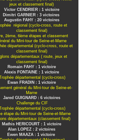
jeux et classement final)
Victor CENDRIER : 1 victoire
Dimitri GARNIER : 3 victoires
Augustin FAHY : 20 victoires
ophée régional (cyclo-cross, route et
classement final)
re, 2ème, 6ème étapes et classement
énéral du Mini-tour de Seine-et-Marne
ée départemental (cyclo-cross, route et
classement final)
iglons
départementaux
( route, jeux et
classement final)
Romain FAHY : 1 victoire
Alexis FONTAINE : 1 victoire
rophée départemental (cyclo-cross)
Ewan FRADIN : 1 victoire
sement général du Mini-tour de Seine-et-
Marne
Jared GUIGNARD : 6 victoires
Challenge du CIF
rophée départemental (cyclo-cross)
e étape du Mini-tour de Seine-et-Marne
lons
départementaux
(classement final)
Mathis HERICOURT : 1 victoire
Alan LOPEZ : 2 victoires
Ewen MAAZA : 1 victoire
Trophée départemental (Mécanique)