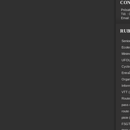
CO
Prési
Tél. :
Email 
RUB
Senio
Ecole
Minim
UFO
Cyclo
Entra
Organ
Infor
VTT
(
Route
pass 
route
piste
(
FSG