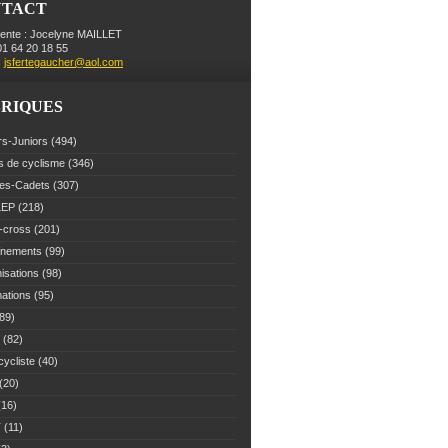
NTACT
dente : Jocelyne MAILLET
 01 64 20 18 55
:
jsfertegaucher@aol.com
RIQUES
rs-Juniors
(494)
s de cyclisme
(346)
es-Cadets
(307)
LEP
(218)
-cross
(201)
înements
(99)
isations
(98)
mations
(95)
89)
(82)
cycliste
(40)
(20)
16)
T
(11)