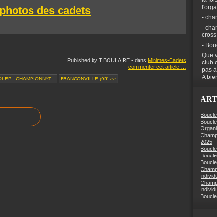
la foi
l'org
photos des cadets
- cha
- cha
cross
- Bou
Que v
Published by T.BOULAIRE
-
dans
Minimes-Cadets
club 
commenter cet article
…
pas à
A bien
FOLEP : CHAMPIONNAT...
FRANCONVILLE (95) >>
ART
Boucle
Boucle
Organi
Champi
2025
Boucle
Boucle
Boucles
Champi
individ
Champi
individ
Boucle