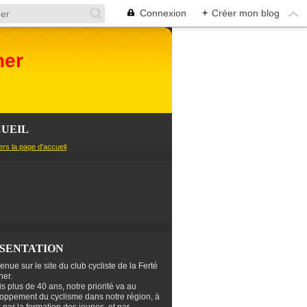
Connexion
+
Créer mon blog
her
UEIL
ers la page d'accueil
SENTATION
enue sur le site du club cycliste de la Ferté
er.
s plus de 40 ans, notre priorité va au
oppement du cyclisme dans notre région, à