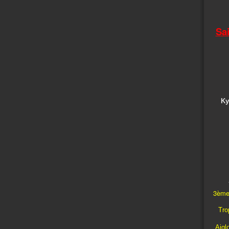
Sa
Ky
3ème
Trop
Aigl