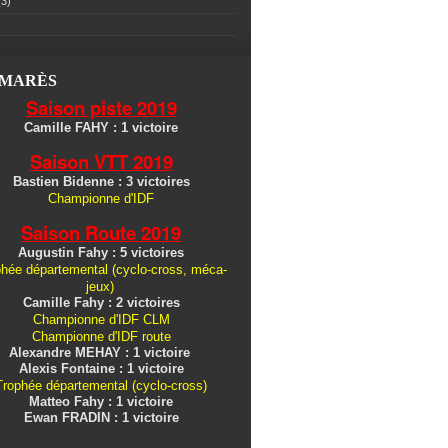
3)
LMARÈS
Saison piste 2019
Camille FAHY : 1 victoire
Saison VTT 2019
Bastien Bidenne : 3 victoires
Championne d'IDF
Saison Route 2019
Augustin Fahy : 5 victoires
hée départemental (cyclo-cross, méca-
jeux)
Camille Fahy : 2 victoires
Championne d'IDF CLM
Championne d'IDF route
Alexandre MEHAY : 1 victoire
Alexis Fontaine : 1 victoire
Trophée départemental (cyclo-cross)
Matteo Fahy : 1 victoire
Ewan FRADIN : 1 victoire