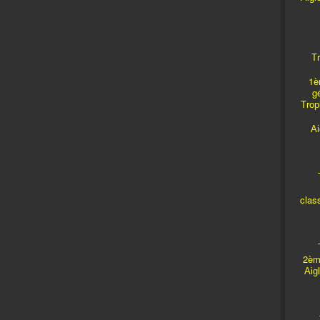
Tr
1è
g
Troph
A
T
clas
T
2èm
Aig