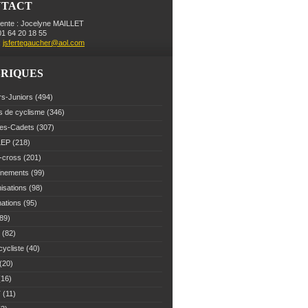
NTACT
dente : Jocelyne MAILLET
 01 64 20 18 55
:
jsfertegaucher@aol.com
RIQUES
rs-Juniors
(494)
s de cyclisme
(346)
es-Cadets
(307)
LEP
(218)
-cross
(201)
înements
(99)
isations
(98)
mations
(95)
89)
(82)
cycliste
(40)
(20)
16)
T
(11)