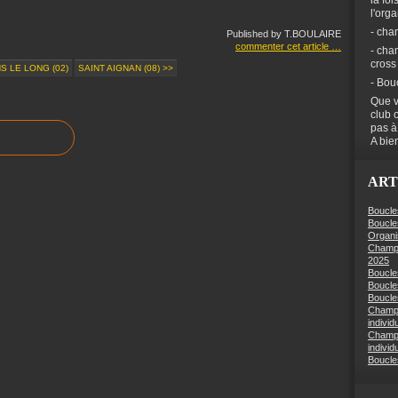
la foi
l'org
- cha
Published by T.BOULAIRE
commenter cet article
…
- cha
cross
S LE LONG (02)
SAINT AIGNAN (08) >>
- Bou
Que v
club 
pas à
A bien
ART
Boucle
Boucle
Organi
Champi
2025
Boucle
Boucle
Boucles
Champi
individ
Champi
individ
Boucle