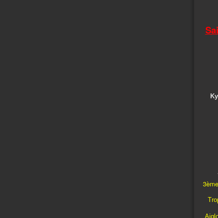
Sa
Ky
3ème
Trop
Aigl