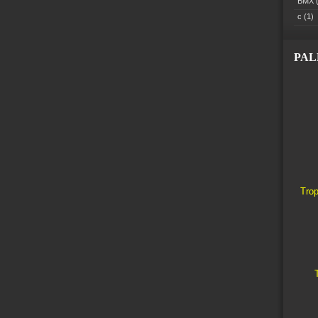
BMX
(
c
(1)
PA
Trop