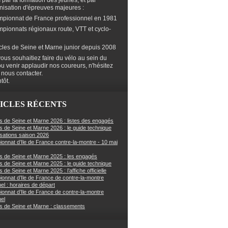
s par la formation des jeunes, et par
anisation d'épreuves majeures :
mpionnat de France professionnel en 1981
mpionnats régionaux route, VTT et cyclo-
cles de Seine et Marne junior depuis 2008
ous souhaitiez faire du vélo au sein du
ou venir applaudir nos coureurs, n'hésitez
 nous contacter.
tôt.
ICLES RÉCENTS
s de Seine et Marne 2026 : listes des engagés
s de Seine et Marne 2026 : le guide technique
sations saison 2026
onnat d’Ile de France contre-la-montre - 10 mai
s de Seine et Marne 2025 : les engagés
s de Seine et Marne 2025 : le guide technique
 de Seine et Marne 2025 : l’affiche officielle
onnat d’Ile de France de contre-la-montre
uel : horaires de départ
onnat d’Ile de France de contre-la-montre
uel
s de Seine et Marne : classements