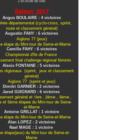
2 en école de vélo
Saison 2017
Angus BOULAIRE : 4 victoires
hée départemental (cyclo-cross, sprint,
route et classement général)
Augustin FAHY : 6 victoires
Aiglons 77 (jeux)
e étape du Mini-tour de Seine-et-Marne
Camille FAHY : 6 victoires
Championnat d'Ile de France
ssement final challenge
régional
féminin
Alexis FONTAINE : 5 victoires
ns régionaux (sprint, jeux et classement
général)
Aiglons 77 (sprint et jeux)
Dimitri GARNIER : 2 victoires
Jared GUIGNARD : 6 victoires
sement général et 1ère , 2ème , 3ème ,
 et 5ème étapes du Mini-tour de Seine-
et-Marne
Antoine GRILLAT : 1 victoire
e étape du Mini-tour de Seine-et-Marne
Alan LOPEZ : 2 victoires
Nael MAGE : 1 victoire
e étape(jeux) du Mini-tour de Seine-et-
Marne