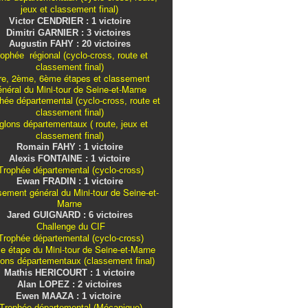
jeux et classement final)
Victor CENDRIER : 1 victoire
Dimitri GARNIER : 3 victoires
Augustin FAHY : 20 victoires
ophée régional (cyclo-cross, route et
classement final)
re, 2ème, 6ème étapes et classement
énéral du Mini-tour de Seine-et-Marne
ée départemental (cyclo-cross, route et
classement final)
iglons
départementaux
( route, jeux et
classement final)
Romain FAHY : 1 victoire
Alexis FONTAINE : 1 victoire
rophée départemental (cyclo-cross)
Ewan FRADIN : 1 victoire
sement général du Mini-tour de Seine-et-
Marne
Jared GUIGNARD : 6 victoires
Challenge du CIF
rophée départemental (cyclo-cross)
e étape du Mini-tour de Seine-et-Marne
lons
départementaux
(classement final)
Mathis HERICOURT : 1 victoire
Alan LOPEZ : 2 victoires
Ewen MAAZA : 1 victoire
Trophée départemental (Mécanique)