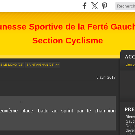
unesse Sportive de la Ferté Gauc
Section Cyclisme
ACC
Lien v
S LE LONG (02)
SAINT AIGNAN (08) >>
5 avril 2017
PRÉ
uxième place, battu au sprint par le champion
Bienv
Gauch
Depui
dével