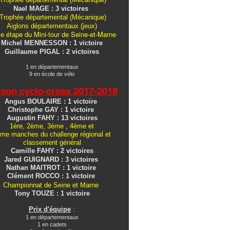
Nael MAGE : 3 victoires
Trophée départemental (Mécanique)
Aiglons
départementaux
(jeux)
e étape du Mini-tour de Seine-et-Marne
Michel MENNESSON : 1 victoire
Guillaume PIGAL : 2 victoires
1 en départementaux
9 en école de vélo
ison cyclo-cross
2017-2018
Angus BOULAIRE : 1 victoire
Christophe GAY : 1 victoire
Augustin FAHY : 13 victoires
1ére, 2ème, 3ème , 4ème et
me manches du challenge régional et
classement général
Camille FAHY : 2 victoires
Jared GUIGNARD : 3 victoires
Nathan MAITROT : 1 victoire
Clément ROCCO : 1 victoire
Championnat de Seine et Marne
Tony TOUZE : 1 victoire
Prix d'équipe
:
1 en départementaux
1 en cadets