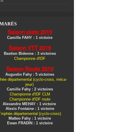
3)
LMARÈS
Saison piste 2019
Camille FAHY : 1 victoire
Saison VTT 2019
Bastien Bidenne : 3 victoires
Championne d'IDF
Saison Route 2019
Augustin Fahy : 5 victoires
hée départemental (cyclo-cross, méca-
jeux)
Camille Fahy : 2 victoires
Championne d'IDF CLM
Championne d'IDF route
Alexandre MEHAY : 1 victoire
Alexis Fontaine : 1 victoire
Trophée départemental (cyclo-cross)
Matteo Fahy : 1 victoire
Ewan FRADIN : 1 victoire