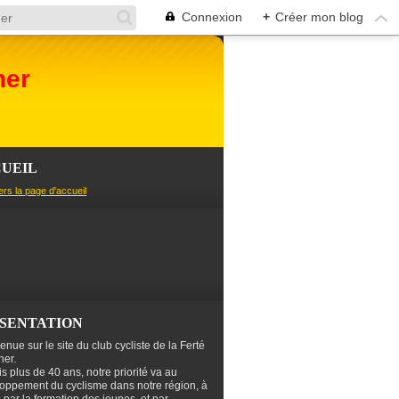
Connexion
+
Créer mon blog
her
UEIL
ers la page d'accueil
SENTATION
enue sur le site du club cycliste de la Ferté
er.
s plus de 40 ans, notre priorité va au
oppement du cyclisme dans notre région, à