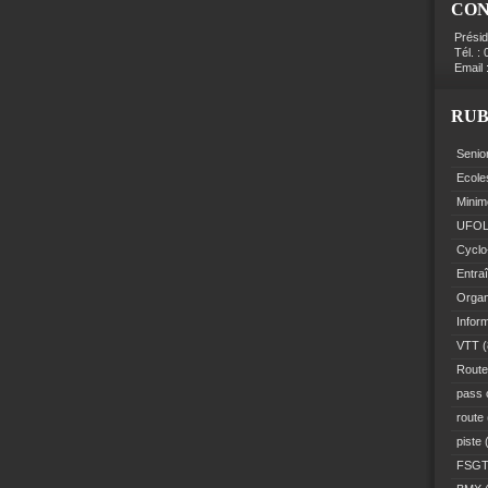
CO
Prési
Tél. :
Email 
RUB
Senio
Ecole
Minim
UFO
Cyclo
Entra
Organ
Infor
VTT
(
Route
pass 
route
piste
(
FSG