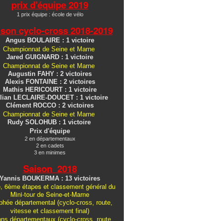
prix d'équipe 2019
1 prix équipe : école de vélo
ison cyclo-cross
2018-2019
Angus BOULAIRE : 1 victoire
Championnat de Seine et Marne
Jared GUIGNARD : 1 victoire
Championnat de Seine et Marne
Augustin FAHY : 2 victoires
Alexis FONTAINE : 2 victoires
Mathis HERICOURT : 1 victoire
lian LECLAIRE-DOUCET : 1 victoire
Clément ROCCO : 2 victoires
Championnat de Seine et Marne
Rudy SOLOHUB : 1 victoire
Prix d'équipe
2 en départementaux
2 en cadets
3 en minimes
Saison 2018
Yannis BOUKERMA : 13 victoires
, 6ème étapes et classement général du
Mini-tour de Seine-et-Marne
hée départemental (cyclo-cross, route,
vitesse et classement final)
ons
départementaux
(cyclo-cross, route,