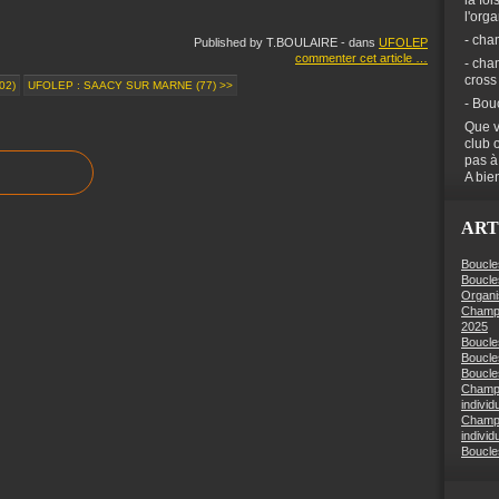
la foi
l'org
- cha
Published by T.BOULAIRE
-
dans
UFOLEP
commenter cet article
…
- cha
cross
02)
UFOLEP : SAACY SUR MARNE (77) >>
- Bou
Que v
club 
pas à
A bien
ART
Boucle
Boucle
Organi
Champi
2025
Boucle
Boucle
Boucles
Champi
individ
Champi
individ
Boucle