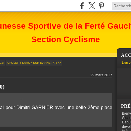
unesse Sportive de la Ferté Gauc
Section Cyclisme
ACC
Lien v
02)
UFOLEP : SAACY SUR MARNE (77) >>
29 mars 2017
0)
PRÉ
al pour Dimitri GARNIER avec une belle 2ème place
Bienv
Gauch
Depui
dével