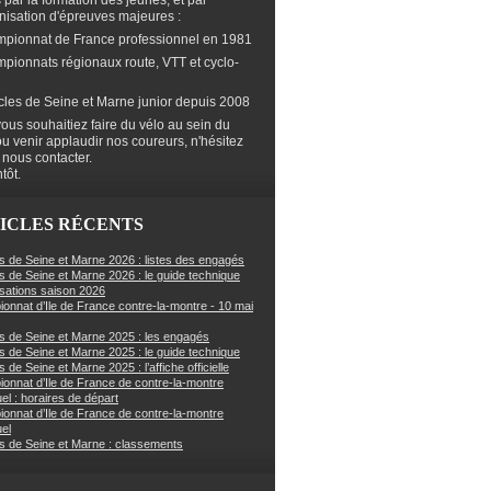
s par la formation des jeunes, et par
anisation d'épreuves majeures :
mpionnat de France professionnel en 1981
mpionnats régionaux route, VTT et cyclo-
cles de Seine et Marne junior depuis 2008
ous souhaitiez faire du vélo au sein du
ou venir applaudir nos coureurs, n'hésitez
 nous contacter.
tôt.
ICLES RÉCENTS
s de Seine et Marne 2026 : listes des engagés
s de Seine et Marne 2026 : le guide technique
sations saison 2026
onnat d’Ile de France contre-la-montre - 10 mai
s de Seine et Marne 2025 : les engagés
s de Seine et Marne 2025 : le guide technique
 de Seine et Marne 2025 : l’affiche officielle
onnat d’Ile de France de contre-la-montre
uel : horaires de départ
onnat d’Ile de France de contre-la-montre
uel
s de Seine et Marne : classements