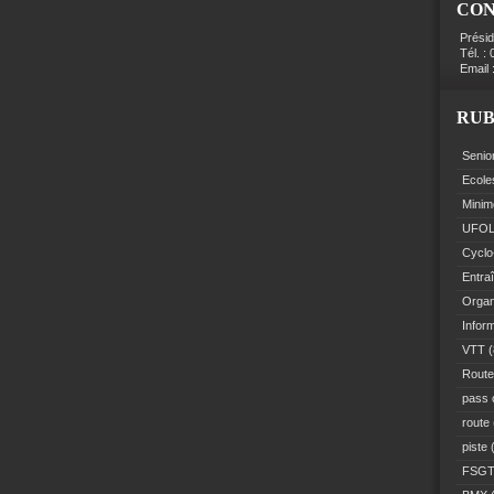
CO
Prési
Tél. :
Email 
RUB
Senio
Ecole
Minim
UFO
Cyclo
Entra
Organ
Infor
VTT
(
Route
pass 
route
piste
(
FSG