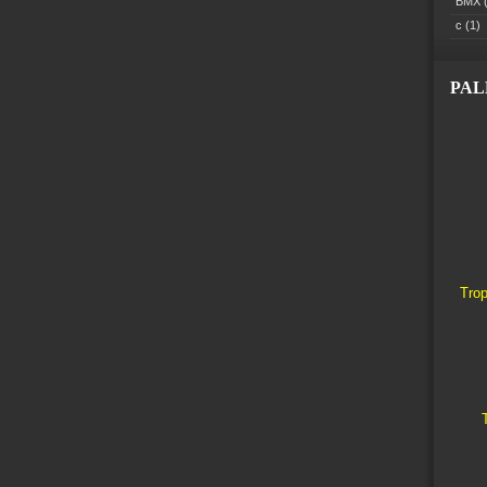
BMX
(
c
(1)
PA
Trop