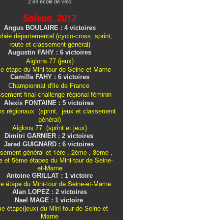
2 en école de vélo
Saison 2017
Angus BOULAIRE : 4 victoires
hée départemental (cyclo-cross, sprint,
route et classement général)
Augustin FAHY : 6 victoires
Aiglons 77 (jeux)
e étape du Mini-tour de Seine-et-Marne
Camille FAHY : 6 victoires
Championnat d'Ile de France
ssement final challenge
régional
féminin
Alexis FONTAINE : 5 victoires
ns régionaux (sprint, jeux et classement
général)
Aiglons 77 (sprint et jeux)
Dimitri GARNIER : 2 victoires
Jared GUIGNARD : 6 victoires
sement général et 1ère , 2ème , 3ème ,
 et 5ème étapes du Mini-tour de Seine-
et-Marne
Antoine GRILLAT : 1 victoire
e étape du Mini-tour de Seine-et-Marne
Alan LOPEZ : 2 victoires
Nael MAGE : 1 victoire
e étape(jeux) du Mini-tour de Seine-et-
Marne