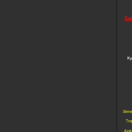
Sa
Ky
3ème
Trop
Aigl