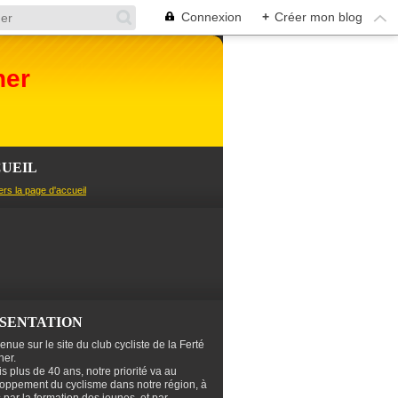
Connexion
+
Créer mon blog
her
UEIL
ers la page d'accueil
SENTATION
enue sur le site du club cycliste de la Ferté
er.
s plus de 40 ans, notre priorité va au
oppement du cyclisme dans notre région, à