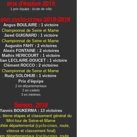
prix d'équipe 2019
1 prix équipe : école de vélo
ison cyclo-cross
2018-2019
Angus BOULAIRE : 1 victoire
Championnat de Seine et Marne
Jared GUIGNARD : 1 victoire
Championnat de Seine et Marne
Augustin FAHY : 2 victoires
Alexis FONTAINE : 2 victoires
Mathis HERICOURT : 1 victoire
lian LECLAIRE-DOUCET : 1 victoire
Clément ROCCO : 2 victoires
Championnat de Seine et Marne
Rudy SOLOHUB : 1 victoire
Prix d'équipe
2 en départementaux
2 en cadets
3 en minimes
Saison 2018
Yannis BOUKERMA : 13 victoires
, 6ème étapes et classement général du
Mini-tour de Seine-et-Marne
hée départemental (cyclo-cross, route,
vitesse et classement final)
ons
départementaux
(cyclo-cross, route,