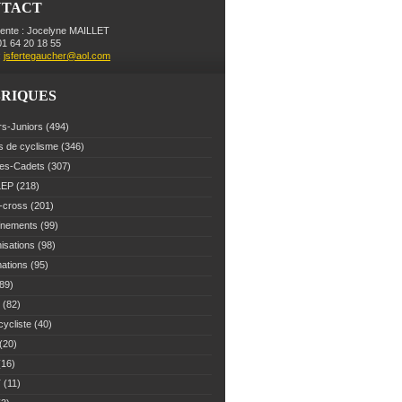
NTACT
dente : Jocelyne MAILLET
 01 64 20 18 55
:
jsfertegaucher@aol.com
RIQUES
rs-Juniors
(494)
s de cyclisme
(346)
es-Cadets
(307)
LEP
(218)
-cross
(201)
înements
(99)
isations
(98)
mations
(95)
89)
(82)
cycliste
(40)
(20)
16)
T
(11)