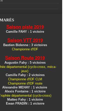
3)
LMARÈS
Saison piste 2019
Camille FAHY : 1 victoire
Saison VTT 2019
Bastien Bidenne : 3 victoires
Championne d'IDF
Saison Route 2019
Augustin Fahy : 5 victoires
hée départemental (cyclo-cross, méca-
jeux)
Camille Fahy : 2 victoires
Championne d'IDF CLM
Championne d'IDF route
Alexandre MEHAY : 1 victoire
Alexis Fontaine : 1 victoire
Trophée départemental (cyclo-cross)
Matteo Fahy : 1 victoire
Ewan FRADIN : 1 victoire