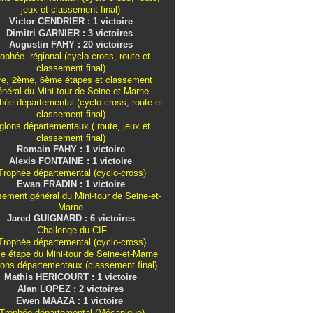
jeux et classement final)
Victor CENDRIER : 1 victoire
Dimitri GARNIER : 3 victoires
Augustin FAHY : 20 victoires
ophée régional (cyclo-cross, route et
classement final)
re, 2ème, 6ème étapes et classement
énéral du Mini-tour de Seine-et-Marne
ée départemental (cyclo-cross, route et
classement final)
iglons
départementaux
( route, jeux et
classement final)
Romain FAHY : 1 victoire
Alexis FONTAINE : 1 victoire
rophée départemental (cyclo-cross)
Ewan FRADIN : 1 victoire
sement général du Mini-tour de Seine-et-
Marne
Jared GUIGNARD : 6 victoires
Challenge du CIF
rophée départemental (cyclo-cross)
e étape du Mini-tour de Seine-et-Marne
lons
départementaux
(classement final)
Mathis HERICOURT : 1 victoire
Alan LOPEZ : 2 victoires
Ewen MAAZA : 1 victoire
Trophée départemental (Mécanique)