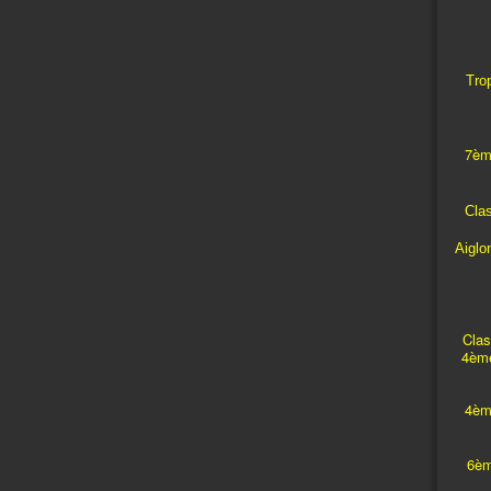
Trop
7èm
Cla
Aiglo
Clas
4ème
4èm
6èm