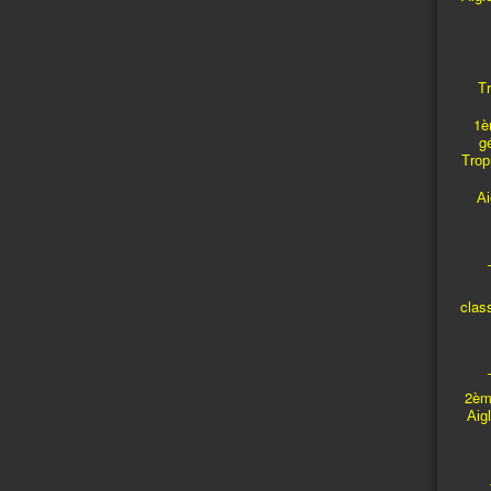
Tr
1è
g
Troph
A
T
clas
T
2èm
Aig