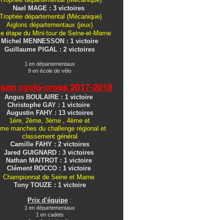
Nael MAGE : 3 victoires
Trophée départemental (Mécanique)
Aiglons
départementaux
(jeux)
e étape du Mini-tour de Seine-et-Marne
Michel MENNESSON : 1 victoire
Guillaume PIGAL : 2 victoires
1 en départementaux
9 en école de vélo
ison cyclo-cross
2017-2018
Angus BOULAIRE : 1 victoire
Christophe GAY : 1 victoire
Augustin FAHY : 13 victoires
1ére, 2ème, 3ème , 4ème et
me manches du challenge régional et
classement général
Camille FAHY : 2 victoires
Jared GUIGNARD : 3 victoires
Nathan MAITROT : 1 victoire
Clément ROCCO : 1 victoire
Championnat de Seine et Marne
Tony TOUZE : 1 victoire
Prix d'équipe
:
1 en départementaux
1 en cadets