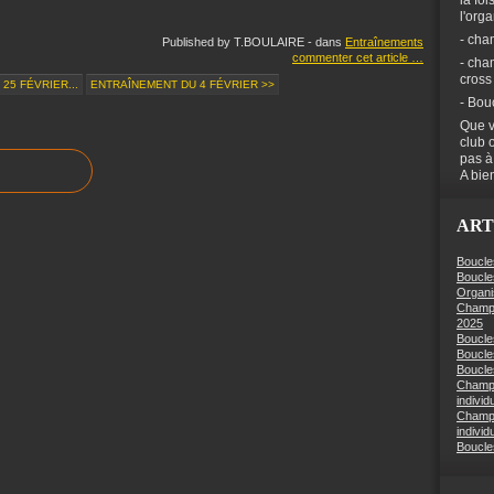
la foi
l'org
- cha
Published by T.BOULAIRE
-
dans
Entraînements
commenter cet article
…
- cha
cross
25 FÉVRIER...
ENTRAÎNEMENT DU 4 FÉVRIER >>
- Bou
Que v
club 
pas à
A bien
ART
Boucle
Boucle
Organi
Champi
2025
Boucle
Boucle
Boucles
Champi
individ
Champi
individ
Boucle