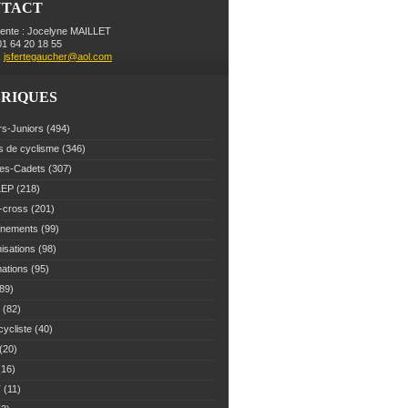
NTACT
dente : Jocelyne MAILLET
 01 64 20 18 55
:
jsfertegaucher@aol.com
RIQUES
rs-Juniors
(494)
s de cyclisme
(346)
es-Cadets
(307)
LEP
(218)
-cross
(201)
înements
(99)
isations
(98)
mations
(95)
89)
(82)
cycliste
(40)
(20)
16)
T
(11)