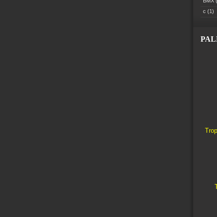
BMX
(
c
(1)
PA
Trop