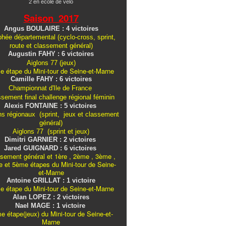
2 en école de vélo
Saison 2017
Angus BOULAIRE : 4 victoires
hée départemental (cyclo-cross, sprint,
route et classement général)
Augustin FAHY : 6 victoires
Aiglons 77 (jeux)
e étape du Mini-tour de Seine-et-Marne
Camille FAHY : 6 victoires
Championnat d'Ile de France
ssement final challenge
régional
féminin
Alexis FONTAINE : 5 victoires
ns régionaux (sprint, jeux et classement
général)
Aiglons 77 (sprint et jeux)
Dimitri GARNIER : 2 victoires
Jared GUIGNARD : 6 victoires
sement général et 1ère , 2ème , 3ème ,
 et 5ème étapes du Mini-tour de Seine-
et-Marne
Antoine GRILLAT : 1 victoire
e étape du Mini-tour de Seine-et-Marne
Alan LOPEZ : 2 victoires
Nael MAGE : 1 victoire
e étape(jeux) du Mini-tour de Seine-et-
Marne