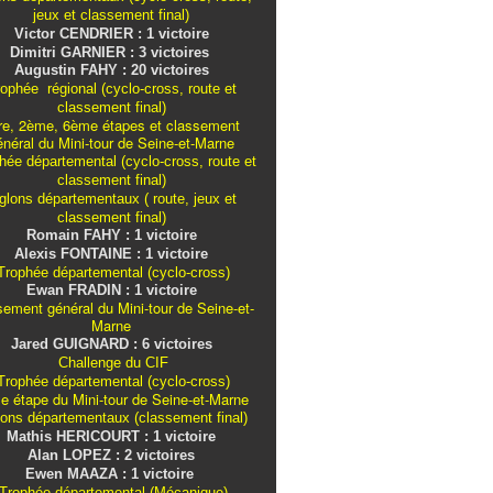
jeux et classement final)
Victor CENDRIER : 1 victoire
Dimitri GARNIER : 3 victoires
Augustin FAHY : 20 victoires
ophée régional (cyclo-cross, route et
classement final)
re, 2ème, 6ème étapes et classement
énéral du Mini-tour de Seine-et-Marne
ée départemental (cyclo-cross, route et
classement final)
iglons
départementaux
( route, jeux et
classement final)
Romain FAHY : 1 victoire
Alexis FONTAINE : 1 victoire
rophée départemental (cyclo-cross)
Ewan FRADIN : 1 victoire
sement général du Mini-tour de Seine-et-
Marne
Jared GUIGNARD : 6 victoires
Challenge du CIF
rophée départemental (cyclo-cross)
e étape du Mini-tour de Seine-et-Marne
lons
départementaux
(classement final)
Mathis HERICOURT : 1 victoire
Alan LOPEZ : 2 victoires
Ewen MAAZA : 1 victoire
Trophée départemental (Mécanique)