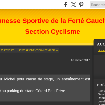
unesse Sportive de la Ferté Gauc
Section Cyclisme
ACC
Lien v
25 FÉVRIER...
ENTRAÎNEMENT DU 4 FÉVRIER >>
16 février 2017
ur Michel pour cause de stage, un entraînement est
PRÉ
au parking du stade Gérard Petit Frére.
Bienv
Gauch
Depui
dével