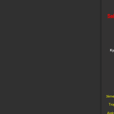
Sa
Ky
3ème
Trop
Aigl