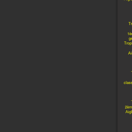
Tr
1è
g
Troph
A
T
clas
T
2èm
Aig