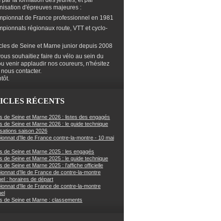
s par la formation des jeunes, et par
anisation d'épreuves majeures :
mpionnat de France professionnel en 1981
mpionnats régionaux route, VTT et cyclo-
cles de Seine et Marne junior depuis 2008
ous souhaitiez faire du vélo au sein du
ou venir applaudir nos coureurs, n'hésitez
 nous contacter.
tôt.
ICLES RÉCENTS
s de Seine et Marne 2026 : listes des engagés
s de Seine et Marne 2026 : le guide technique
sations saison 2026
onnat d’Ile de France contre-la-montre - 10 mai
s de Seine et Marne 2025 : les engagés
s de Seine et Marne 2025 : le guide technique
 de Seine et Marne 2025 : l’affiche officielle
onnat d’Ile de France de contre-la-montre
uel : horaires de départ
onnat d’Ile de France de contre-la-montre
uel
s de Seine et Marne : classements