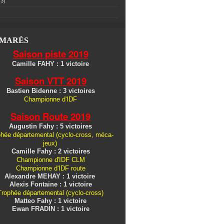
3)
LMARÈS
Saison piste 2019
Camille FAHY : 1 victoire
Saison VTT 2019
Bastien Bidenne : 3 victoires
Championne d'IDF
Saison Route 2019
Augustin Fahy : 5 victoires
hée départemental (cyclo-cross, méca-
jeux)
Camille Fahy : 2 victoires
Championne d'IDF CLM
Championne d'IDF route
Alexandre MEHAY : 1 victoire
Alexis Fontaine : 1 victoire
Trophée départemental (cyclo-cross)
Matteo Fahy : 1 victoire
Ewan FRADIN : 1 victoire