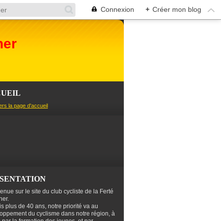
Connexion
+
Créer mon blog
her
UEIL
ers la page d'accueil
SENTATION
enue sur le site du club cycliste de la Ferté
er.
s plus de 40 ans, notre priorité va au
oppement du cyclisme dans notre région, à