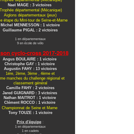
Nael MAGE : 3 victoires
Trophée départemental (Mécanique)
Aiglons
départementaux
(jeux)
e étape du Mini-tour de Seine-et-Marne
Michel MENNESSON : 1 victoire
Guillaume PIGAL : 2 victoires
1 en départementaux
9 en école de vélo
ison cyclo-cross
2017-2018
Angus BOULAIRE : 1 victoire
Christophe GAY : 1 victoire
Augustin FAHY : 13 victoires
1ére, 2ème, 3ème , 4ème et
me manches du challenge régional et
classement général
Camille FAHY : 2 victoires
Jared GUIGNARD : 3 victoires
Nathan MAITROT : 1 victoire
Clément ROCCO : 1 victoire
Championnat de Seine et Marne
Tony TOUZE : 1 victoire
Prix d'équipe
:
1 en départementaux
1 en cadets