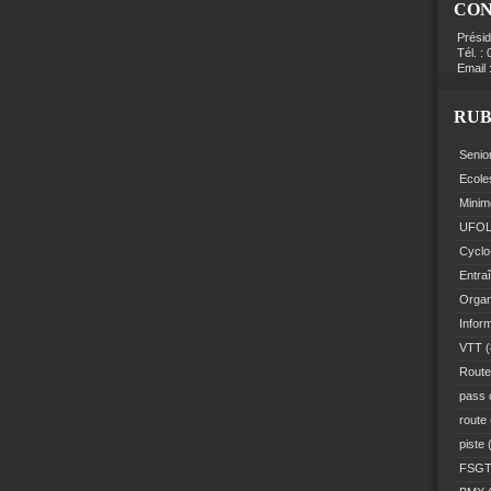
CO
Prési
Tél. :
Email 
RUB
Senio
Ecole
Minim
UFO
Cyclo
Entra
Organ
Infor
VTT
(
Route
pass 
route
piste
(
FSG