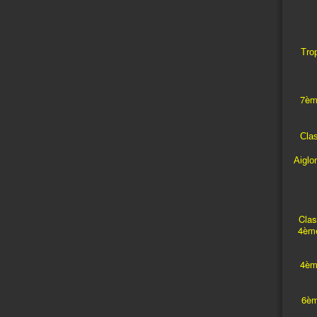
Trop
7èm
Cla
Aiglo
Clas
4ème
4èm
6èm