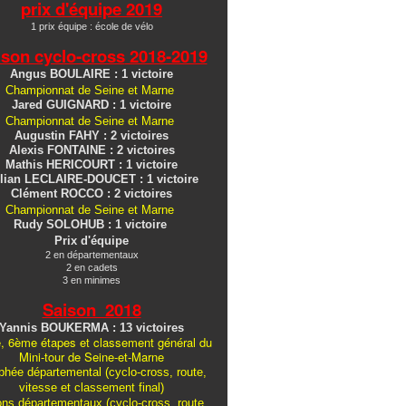
prix d'équipe 2019
1 prix équipe : école de vélo
ison cyclo-cross
2018-2019
Angus BOULAIRE : 1 victoire
Championnat de Seine et Marne
Jared GUIGNARD : 1 victoire
Championnat de Seine et Marne
Augustin FAHY : 2 victoires
Alexis FONTAINE : 2 victoires
Mathis HERICOURT : 1 victoire
lian LECLAIRE-DOUCET : 1 victoire
Clément ROCCO : 2 victoires
Championnat de Seine et Marne
Rudy SOLOHUB : 1 victoire
Prix d'équipe
2 en départementaux
2 en cadets
3 en minimes
Saison 2018
Yannis BOUKERMA : 13 victoires
, 6ème étapes et classement général du
Mini-tour de Seine-et-Marne
hée départemental (cyclo-cross, route,
vitesse et classement final)
ons
départementaux
(cyclo-cross, route,