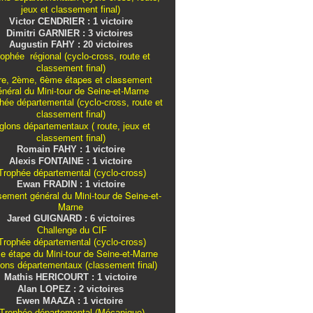
jeux et classement final)
Victor CENDRIER : 1 victoire
Dimitri GARNIER : 3 victoires
Augustin FAHY : 20 victoires
ophée régional (cyclo-cross, route et
classement final)
re, 2ème, 6ème étapes et classement
énéral du Mini-tour de Seine-et-Marne
ée départemental (cyclo-cross, route et
classement final)
iglons
départementaux
( route, jeux et
classement final)
Romain FAHY : 1 victoire
Alexis FONTAINE : 1 victoire
rophée départemental (cyclo-cross)
Ewan FRADIN : 1 victoire
sement général du Mini-tour de Seine-et-
Marne
Jared GUIGNARD : 6 victoires
Challenge du CIF
rophée départemental (cyclo-cross)
e étape du Mini-tour de Seine-et-Marne
lons
départementaux
(classement final)
Mathis HERICOURT : 1 victoire
Alan LOPEZ : 2 victoires
Ewen MAAZA : 1 victoire
Trophée départemental (Mécanique)