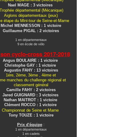
Nael MAGE : 3 victoires
Trophée départemental (Mécanique)
Aiglons
départementaux
(jeux)
e étape du Mini-tour de Seine-et-Marne
Michel MENNESSON : 1 victoire
Guillaume PIGAL : 2 victoires
1 en départementaux
9 en école de vélo
ison cyclo-cross
2017-2018
Angus BOULAIRE : 1 victoire
Christophe GAY : 1 victoire
Augustin FAHY : 13 victoires
1ére, 2ème, 3ème , 4ème et
me manches du challenge régional et
classement général
Camille FAHY : 2 victoires
Jared GUIGNARD : 3 victoires
Nathan MAITROT : 1 victoire
Clément ROCCO : 1 victoire
Championnat de Seine et Marne
Tony TOUZE : 1 victoire
Prix d'équipe
:
1 en départementaux
1 en cadets