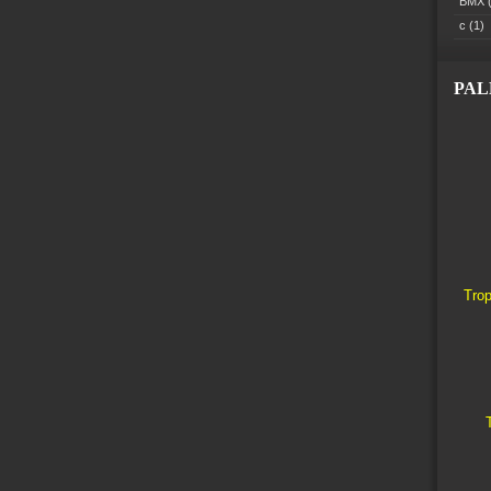
BMX
(
c
(1)
PA
Trop