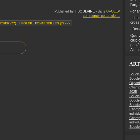
la foi
l'org
- cha
Published by T.BOULAIRE
-
dans
UFOLEP
commenter cet article
…
- cha
cross
UCHER (77)
UFOLEP : FONTENEILLES (77) >>
- Bou
Que v
club 
pas à
A bien
ART
Boucle
Boucle
Organi
Champi
2025
Boucle
Boucle
Boucles
Champi
individ
Champi
individ
Boucle