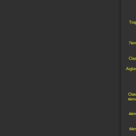
Trop
7èm
Cla
Aiglo
Clas
4ème
4èm
6èm