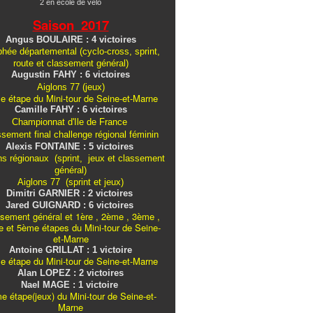
2 en école de vélo
Saison 2017
Angus BOULAIRE : 4 victoires
hée départemental (cyclo-cross, sprint,
route et classement général)
Augustin FAHY : 6 victoires
Aiglons 77 (jeux)
e étape du Mini-tour de Seine-et-Marne
Camille FAHY : 6 victoires
Championnat d'Ile de France
ssement final challenge
régional
féminin
Alexis FONTAINE : 5 victoires
ns régionaux (sprint, jeux et classement
général)
Aiglons 77 (sprint et jeux)
Dimitri GARNIER : 2 victoires
Jared GUIGNARD : 6 victoires
sement général et 1ère , 2ème , 3ème ,
 et 5ème étapes du Mini-tour de Seine-
et-Marne
Antoine GRILLAT : 1 victoire
e étape du Mini-tour de Seine-et-Marne
Alan LOPEZ : 2 victoires
Nael MAGE : 1 victoire
e étape(jeux) du Mini-tour de Seine-et-
Marne