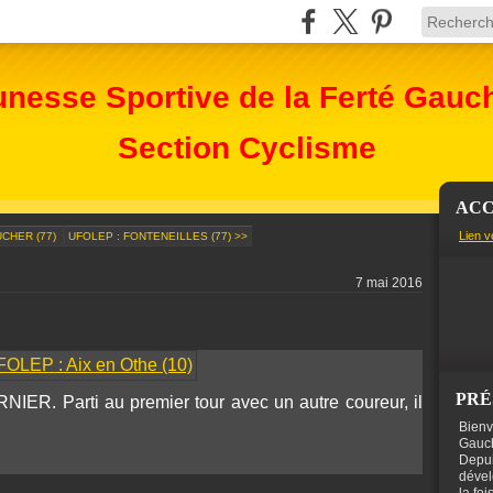
unesse Sportive de la Ferté Gauc
Section Cyclisme
ACC
Lien v
UCHER (77)
UFOLEP : FONTENEILLES (77) >>
7 mai 2016
PRÉ
RNIER. Parti au premier tour avec un autre coureur, il
Bienv
Gauch
Depui
dével