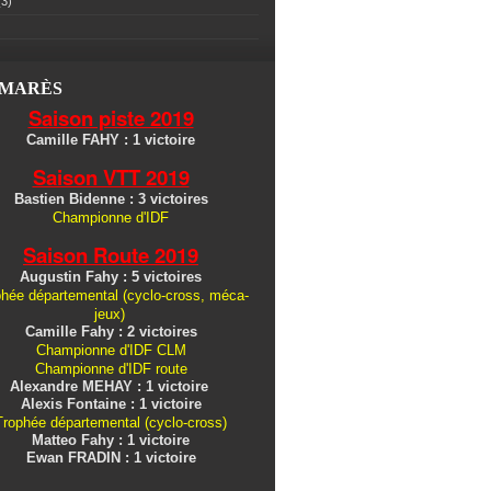
3)
LMARÈS
Saison piste 2019
Camille FAHY : 1 victoire
Saison VTT 2019
Bastien Bidenne : 3 victoires
Championne d'IDF
Saison Route 2019
Augustin Fahy : 5 victoires
hée départemental (cyclo-cross, méca-
jeux)
Camille Fahy : 2 victoires
Championne d'IDF CLM
Championne d'IDF route
Alexandre MEHAY : 1 victoire
Alexis Fontaine : 1 victoire
Trophée départemental (cyclo-cross)
Matteo Fahy : 1 victoire
Ewan FRADIN : 1 victoire