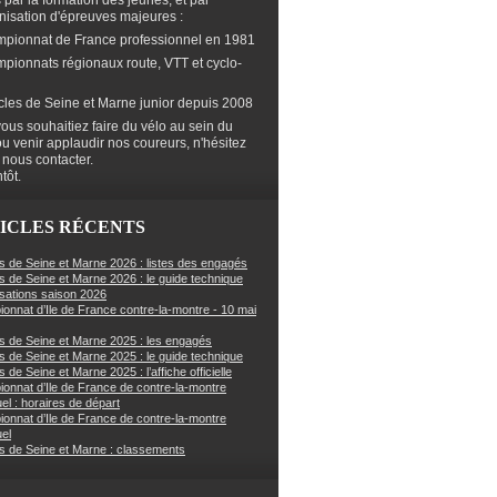
s par la formation des jeunes, et par
anisation d'épreuves majeures :
mpionnat de France professionnel en 1981
mpionnats régionaux route, VTT et cyclo-
cles de Seine et Marne junior depuis 2008
ous souhaitiez faire du vélo au sein du
ou venir applaudir nos coureurs, n'hésitez
 nous contacter.
tôt.
ICLES RÉCENTS
s de Seine et Marne 2026 : listes des engagés
s de Seine et Marne 2026 : le guide technique
sations saison 2026
onnat d’Ile de France contre-la-montre - 10 mai
s de Seine et Marne 2025 : les engagés
s de Seine et Marne 2025 : le guide technique
 de Seine et Marne 2025 : l’affiche officielle
onnat d’Ile de France de contre-la-montre
uel : horaires de départ
onnat d’Ile de France de contre-la-montre
uel
s de Seine et Marne : classements