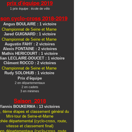
prix d'équipe 2019
1 prix équipe : école de vélo
ison cyclo-cross
2018-2019
Angus BOULAIRE : 1 victoire
Championnat de Seine et Marne
Jared GUIGNARD : 1 victoire
Championnat de Seine et Marne
Augustin FAHY : 2 victoires
Alexis FONTAINE : 2 victoires
Mathis HERICOURT : 1 victoire
lian LECLAIRE-DOUCET : 1 victoire
Clément ROCCO : 2 victoires
Championnat de Seine et Marne
Rudy SOLOHUB : 1 victoire
Prix d'équipe
2 en départementaux
2 en cadets
3 en minimes
Saison 2018
Yannis BOUKERMA : 13 victoires
, 6ème étapes et classement général du
Mini-tour de Seine-et-Marne
hée départemental (cyclo-cross, route,
vitesse et classement final)
ons
départementaux
(cyclo-cross, route,