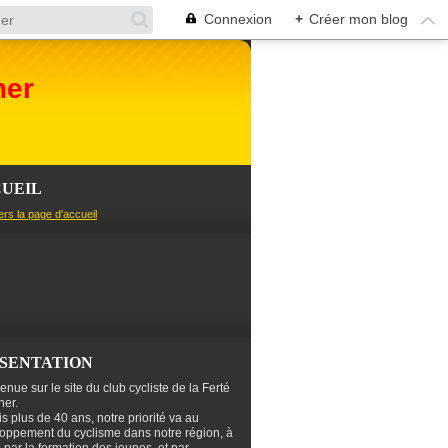
Connexion
+
Créer mon blog
her
UEIL
ers la page d'accueil
SENTATION
enue sur le site du club cycliste de la Ferté
er.
s plus de 40 ans, notre priorité va au
oppement du cyclisme dans notre région, à