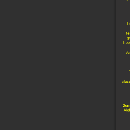
Tr
1è
g
Troph
A
T
clas
T
2èm
Aig