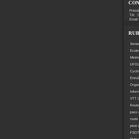
CO
Prési
Tél. :
Email 
RUB
Senio
Ecole
Minim
UFO
Cyclo
Entra
Organ
Infor
VTT
(
Route
pass 
route
piste
(
FSG