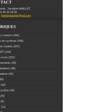
NTACT
dente : Jocelyne MAILLET
 01 64 20 18 55
:
jsfertegaucher@aol.com
RIQUES
rs-Juniors
(494)
s de cyclisme
(346)
es-Cadets
(307)
LEP
(218)
-cross
(201)
înements
(99)
isations
(98)
mations
(95)
89)
(82)
cycliste
(40)
(20)
16)
T
(11)