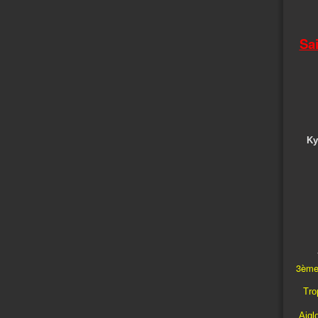
Sa
Ky
3ème
Trop
Aigl