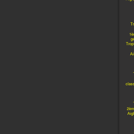
Tr
1è
g
Troph
A
T
clas
T
2èm
Aig