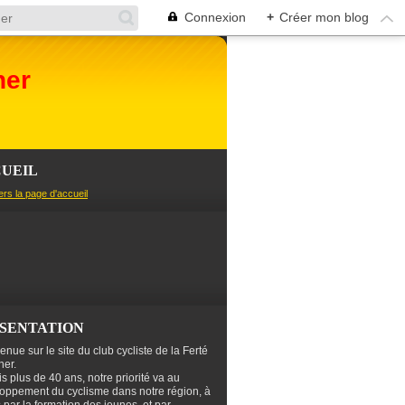
Connexion
+
Créer mon blog
her
UEIL
ers la page d'accueil
SENTATION
enue sur le site du club cycliste de la Ferté
er.
s plus de 40 ans, notre priorité va au
oppement du cyclisme dans notre région, à