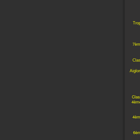
Trop
7èm
Cla
Aiglo
Clas
4ème
4èm
6èm