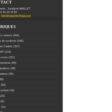
NTACT
dente : Jocelyne MAILLET
 01 64 20 18 55
:
jsfertegaucher@aol.com
RIQUES
rs-Juniors
(494)
s de cyclisme
(346)
es-Cadets
(307)
LEP
(218)
-cross
(201)
înements
(99)
isations
(98)
mations
(95)
89)
(82)
cycliste
(40)
(20)
16)
T
(11)