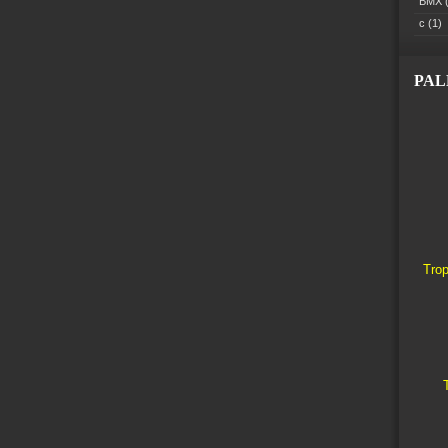
BMX
(
c
(1)
PA
Trop