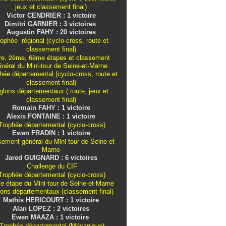
jeux et classement final)
Victor CENDRIER : 1 victoire
Dimitri GARNIER : 3 victoires
Augustin FAHY : 20 victoires
ophée régional (cyclo-cross, route et
classement final)
re, 2ème, 6ème étapes et classement
énéral du Mini-tour de Seine-et-Marne
ée départemental (cyclo-cross, route et
classement final)
iglons
départementaux
( route, jeux et
classement final)
Romain FAHY : 1 victoire
Alexis FONTAINE : 1 victoire
rophée départemental (cyclo-cross)
Ewan FRADIN : 1 victoire
sement général du Mini-tour de Seine-et-
Marne
Jared GUIGNARD : 6 victoires
Challenge du CIF
rophée départemental (cyclo-cross)
e étape du Mini-tour de Seine-et-Marne
lons
départementaux
(classement final)
Mathis HERICOURT : 1 victoire
Alan LOPEZ : 2 victoires
Ewen MAAZA : 1 victoire
Trophée départemental (Mécanique)