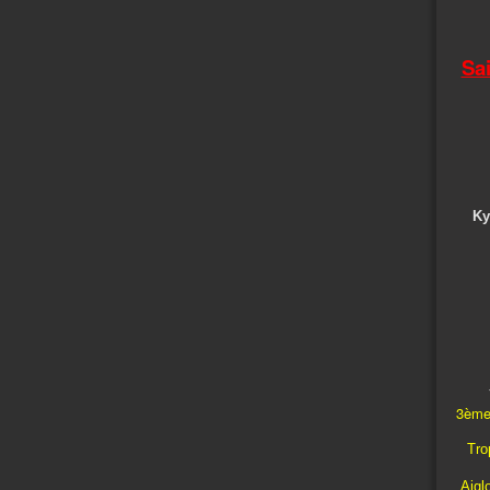
Sa
Ky
3ème
Trop
Aigl