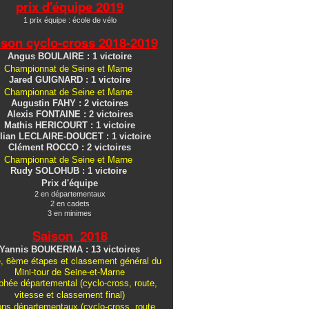
prix d'équipe 2019
1 prix équipe : école de vélo
ison cyclo-cross
2018-2019
Angus BOULAIRE : 1 victoire
Championnat de Seine et Marne
Jared GUIGNARD : 1 victoire
Championnat de Seine et Marne
Augustin FAHY : 2 victoires
Alexis FONTAINE : 2 victoires
Mathis HERICOURT : 1 victoire
lian LECLAIRE-DOUCET : 1 victoire
Clément ROCCO : 2 victoires
Championnat de Seine et Marne
Rudy SOLOHUB : 1 victoire
Prix d'équipe
2 en départementaux
2 en cadets
3 en minimes
Saison 2018
Yannis BOUKERMA : 13 victoires
, 6ème étapes et classement général du
Mini-tour de Seine-et-Marne
hée départemental (cyclo-cross, route,
vitesse et classement final)
ons
départementaux
(cyclo-cross, route,