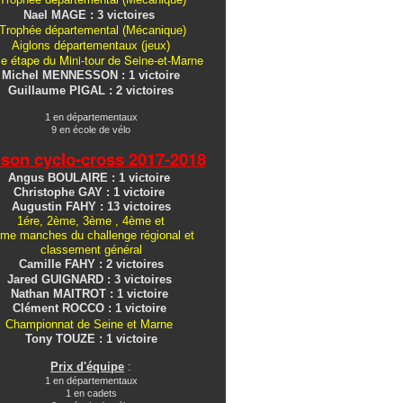
Nael MAGE : 3 victoires
Trophée départemental (Mécanique)
Aiglons
départementaux
(jeux)
e étape du Mini-tour de Seine-et-Marne
Michel MENNESSON : 1 victoire
Guillaume PIGAL : 2 victoires
1 en départementaux
9 en école de vélo
ison cyclo-cross
2017-2018
Angus BOULAIRE : 1 victoire
Christophe GAY : 1 victoire
Augustin FAHY : 13 victoires
1ére, 2ème, 3ème , 4ème et
me manches du challenge régional et
classement général
Camille FAHY : 2 victoires
Jared GUIGNARD : 3 victoires
Nathan MAITROT : 1 victoire
Clément ROCCO : 1 victoire
Championnat de Seine et Marne
Tony TOUZE : 1 victoire
Prix d'équipe
:
1 en départementaux
1 en cadets