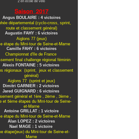
2 en école de vélo
Saison 2017
Angus BOULAIRE : 4 victoires
hée départemental (cyclo-cross, sprint,
route et classement général)
Augustin FAHY : 6 victoires
Aiglons 77 (jeux)
e étape du Mini-tour de Seine-et-Marne
Camille FAHY : 6 victoires
Championnat d'Ile de France
ssement final challenge
régional
féminin
Alexis FONTAINE : 5 victoires
ns régionaux (sprint, jeux et classement
général)
Aiglons 77 (sprint et jeux)
Dimitri GARNIER : 2 victoires
Jared GUIGNARD : 6 victoires
sement général et 1ère , 2ème , 3ème ,
 et 5ème étapes du Mini-tour de Seine-
et-Marne
Antoine GRILLAT : 1 victoire
e étape du Mini-tour de Seine-et-Marne
Alan LOPEZ : 2 victoires
Nael MAGE : 1 victoire
e étape(jeux) du Mini-tour de Seine-et-
Marne