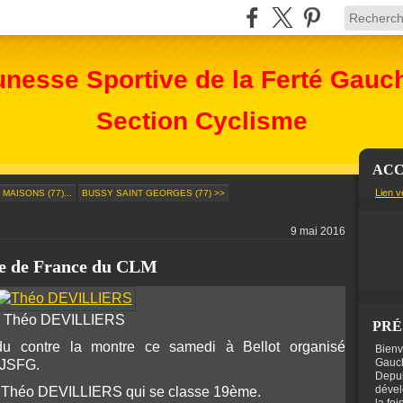
unesse Sportive de la Ferté Gauc
Section Cyclisme
ACC
Lien v
MAISONS (77)...
BUSSY SAINT GEORGES (77) >>
9 mai 2016
Ile de France du CLM
Théo DEVILLIERS
PRÉ
du contre la montre ce samedi à Bellot organisé
Bienv
Gauch
 JSFG.
Depui
dével
s, Théo DEVILLIERS qui se classe 19ème.