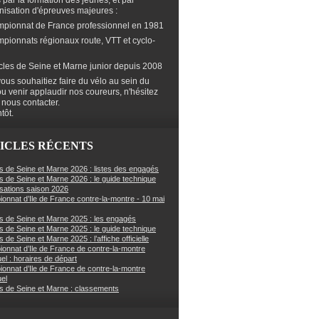
s par la formation des jeunes, et par
anisation d'épreuves majeures :
mpionnat de France professionnel en 1981
mpionnats régionaux route, VTT et cyclo-
cles de Seine et Marne junior depuis 2008
ous souhaitiez faire du vélo au sein du
ou venir applaudir nos coureurs, n'hésitez
 nous contacter.
tôt.
ICLES RÉCENTS
s de Seine et Marne 2026 : listes des engagés
s de Seine et Marne 2026 : le guide technique
sations saison 2026
onnat d’Ile de France contre-la-montre - 10 mai
s de Seine et Marne 2025 : les engagés
s de Seine et Marne 2025 : le guide technique
 de Seine et Marne 2025 : l’affiche officielle
onnat d’Ile de France de contre-la-montre
uel : horaires de départ
onnat d’Ile de France de contre-la-montre
uel
s de Seine et Marne : classements