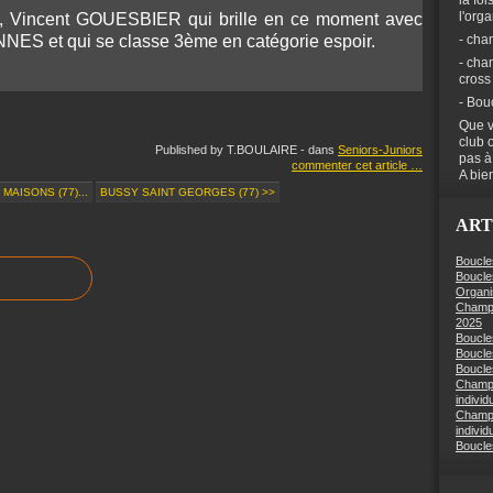
la foi
l'org
ois, Vincent GOUESBIER qui brille en ce moment avec
S et qui se classe 3ème en catégorie espoir.
- cha
- cha
cross
- Bou
Que v
club 
Published by T.BOULAIRE
-
dans
Seniors-Juniors
pas à
commenter cet article
…
A bien
MAISONS (77)...
BUSSY SAINT GEORGES (77) >>
ART
Boucle
Boucle
Organi
Champi
2025
Boucle
Boucle
Boucles
Champi
individ
Champi
individ
Boucle