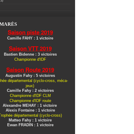
3)
LMARÈS
Saison piste 2019
Camille FAHY : 1 victoire
Saison VTT 2019
Bastien Bidenne : 3 victoires
Championne d'IDF
Saison Route 2019
Augustin Fahy : 5 victoires
hée départemental (cyclo-cross, méca-
jeux)
Camille Fahy : 2 victoires
Championne d'IDF CLM
Championne d'IDF route
Alexandre MEHAY : 1 victoire
Alexis Fontaine : 1 victoire
Trophée départemental (cyclo-cross)
Matteo Fahy : 1 victoire
Ewan FRADIN : 1 victoire