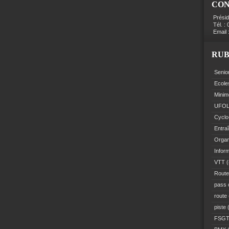
CO
Prési
Tél. :
Email 
RUB
Senio
Ecole
Minim
UFO
Cyclo
Entra
Organ
Infor
VTT
(
Route
pass 
route
piste
(
FSG