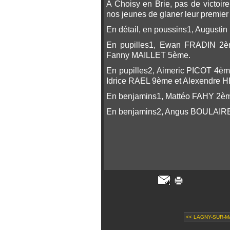
A Choisy en Brie, pas de victoir
nos jeunes de glaner leur premier 
En détail, en poussins1, August
En pupilles1, Ewan FRADIN 2
Fanny MAILLET 5ème.
En pupilles2, Aimeric PICOT 4
Idrice RAEL 9ème et Alexendre
En benjamins1, Mattéo FAHY 2
En benjamins2, Angus BOULAIR
<< LAGNY-SUR-M