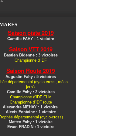
3)
LMARÈS
Saison piste 2019
Camille FAHY : 1 victoire
Saison VTT 2019
Bastien Bidenne : 3 victoires
Championne d'IDF
Saison Route 2019
Augustin Fahy : 5 victoires
hée départemental (cyclo-cross, méca-
jeux)
Camille Fahy : 2 victoires
Championne d'IDF CLM
Championne d'IDF route
Alexandre MEHAY : 1 victoire
Alexis Fontaine : 1 victoire
Trophée départemental (cyclo-cross)
Matteo Fahy : 1 victoire
Ewan FRADIN : 1 victoire