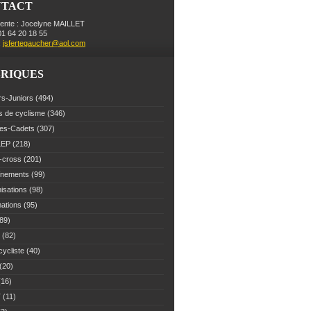
NTACT
dente : Jocelyne MAILLET
 01 64 20 18 55
:
jsfertegaucher@aol.com
RIQUES
rs-Juniors
(494)
s de cyclisme
(346)
es-Cadets
(307)
LEP
(218)
-cross
(201)
înements
(99)
isations
(98)
mations
(95)
89)
(82)
cycliste
(40)
(20)
16)
T
(11)