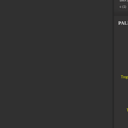
BMX
(
c
(1)
PA
Trop