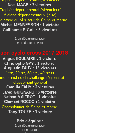
Nael MAGE : 3 victoires
Trophée départemental (Mécanique)
Aiglons
départementaux
(jeux)
e étape du Mini-tour de Seine-et-Marne
Michel MENNESSON : 1 victoire
Guillaume PIGAL : 2 victoires
1 en départementaux
9 en école de vélo
ison cyclo-cross
2017-2018
Angus BOULAIRE : 1 victoire
Christophe GAY : 1 victoire
Augustin FAHY : 13 victoires
1ére, 2ème, 3ème , 4ème et
me manches du challenge régional et
classement général
Camille FAHY : 2 victoires
Jared GUIGNARD : 3 victoires
Nathan MAITROT : 1 victoire
Clément ROCCO : 1 victoire
Championnat de Seine et Marne
Tony TOUZE : 1 victoire
Prix d'équipe
:
1 en départementaux
1 en cadets