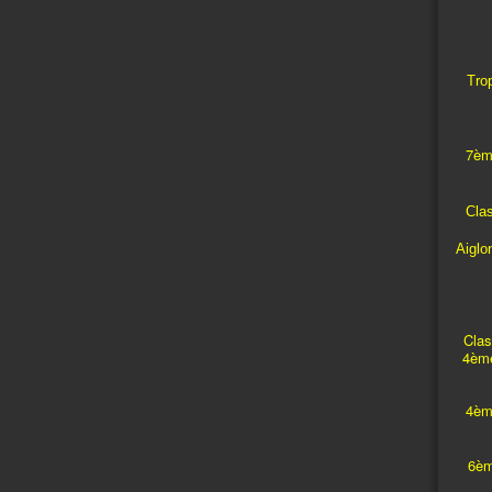
Trop
7èm
Cla
Aiglo
Clas
4ème
4èm
6èm