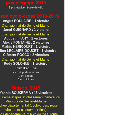
prix d'équipe 2019
1 prix équipe : école de vélo
ison cyclo-cross
2018-2019
Angus BOULAIRE : 1 victoire
Championnat de Seine et Marne
Jared GUIGNARD : 1 victoire
Championnat de Seine et Marne
Augustin FAHY : 2 victoires
Alexis FONTAINE : 2 victoires
Mathis HERICOURT : 1 victoire
lian LECLAIRE-DOUCET : 1 victoire
Clément ROCCO : 2 victoires
Championnat de Seine et Marne
Rudy SOLOHUB : 1 victoire
Prix d'équipe
2 en départementaux
2 en cadets
3 en minimes
Saison 2018
Yannis BOUKERMA : 13 victoires
, 6ème étapes et classement général du
Mini-tour de Seine-et-Marne
hée départemental (cyclo-cross, route,
vitesse et classement final)
ons
départementaux
(cyclo-cross, route,