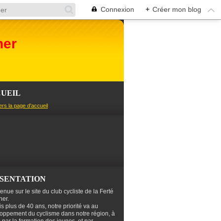
Connexion
+
Créer mon blog
her
UEIL
ers la page d'accueil
SENTATION
enue sur le site du club cycliste de la Ferté
er.
s plus de 40 ans, notre priorité va au
oppement du cyclisme dans notre région, à