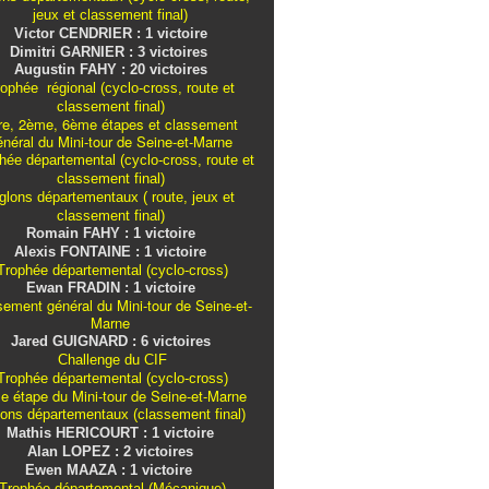
jeux et classement final)
Victor CENDRIER : 1 victoire
Dimitri GARNIER : 3 victoires
Augustin FAHY : 20 victoires
ophée régional (cyclo-cross, route et
classement final)
re, 2ème, 6ème étapes et classement
énéral du Mini-tour de Seine-et-Marne
ée départemental (cyclo-cross, route et
classement final)
iglons
départementaux
( route, jeux et
classement final)
Romain FAHY : 1 victoire
Alexis FONTAINE : 1 victoire
rophée départemental (cyclo-cross)
Ewan FRADIN : 1 victoire
sement général du Mini-tour de Seine-et-
Marne
Jared GUIGNARD : 6 victoires
Challenge du CIF
rophée départemental (cyclo-cross)
e étape du Mini-tour de Seine-et-Marne
lons
départementaux
(classement final)
Mathis HERICOURT : 1 victoire
Alan LOPEZ : 2 victoires
Ewen MAAZA : 1 victoire
Trophée départemental (Mécanique)