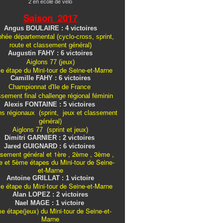
2 en école de vélo
Saison 2017
Angus BOULAIRE : 4 victoires
hée départemental (cyclo-cross, sprint,
route et classement général)
Augustin FAHY : 6 victoires
Aiglons 77 (jeux)
e étape du Mini-tour de Seine-et-Marne
Camille FAHY : 6 victoires
Championnat d'Ile de France
ssement final challenge
régional
féminin
Alexis FONTAINE : 5 victoires
ns régionaux (sprint, jeux et classement
général)
Aiglons 77 (sprint et jeux)
Dimitri GARNIER : 2 victoires
Jared GUIGNARD : 6 victoires
sement général et 1ère , 2ème , 3ème ,
 et 5ème étapes du Mini-tour de Seine-
et-Marne
Antoine GRILLAT : 1 victoire
e étape du Mini-tour de Seine-et-Marne
Alan LOPEZ : 2 victoires
Nael MAGE : 1 victoire
e étape(jeux) du Mini-tour de Seine-et-
Marne