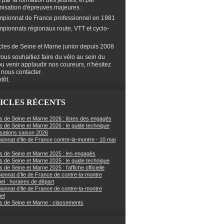
s par la formation des jeunes, et par
anisation d'épreuves majeures :
mpionnat de France professionnel en 1981
mpionnats régionaux route, VTT et cyclo-
cles de Seine et Marne junior depuis 2008
ous souhaitiez faire du vélo au sein du
ou venir applaudir nos coureurs, n'hésitez
 nous contacter.
tôt.
ICLES RÉCENTS
s de Seine et Marne 2026 : listes des engagés
s de Seine et Marne 2026 : le guide technique
sations saison 2026
onnat d’Ile de France contre-la-montre - 10 mai
s de Seine et Marne 2025 : les engagés
s de Seine et Marne 2025 : le guide technique
 de Seine et Marne 2025 : l’affiche officielle
onnat d’Ile de France de contre-la-montre
uel : horaires de départ
onnat d’Ile de France de contre-la-montre
uel
s de Seine et Marne : classements