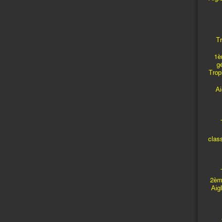
Tr
1è
g
Troph
A
T
clas
T
2èm
Aig