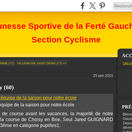
unesse Sportive de la Ferté Gauc
Section Cyclisme
ACC
Lien v
ARNE (77)
VILLENEUVE SAINT DENIS (77) >>
25 juin 2015
y (60)
équipe de la saison pour notre école
PRÉ
 de course avant les vacances, la majorité de notre
Bienv
Gauch
ur la course de Choisy en Brie. Seul Jared GUIGNARD
Depui
ini 3ème en catégorie pupilles1.
dével