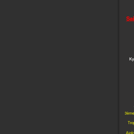
Sa
Ky
3ème
Trop
Aigl