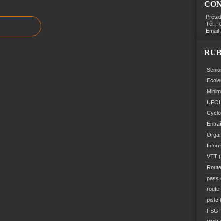
CO
Prési
Tél. :
Email 
RUB
Senio
Ecole
Minim
UFO
Cyclo
Entra
Organ
Infor
VTT
(
Route
pass 
route
piste
(
FSG