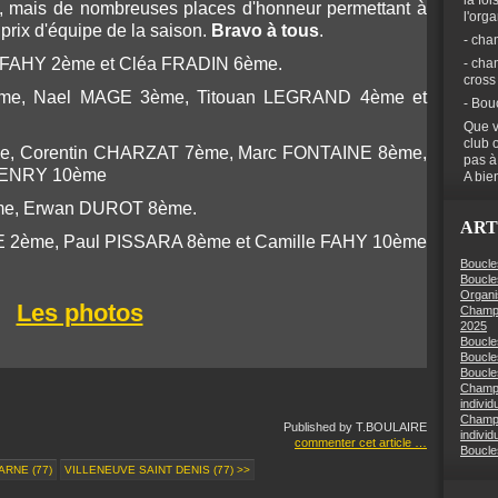
la foi
e, mais de nombreuses places d'honneur permettant à
l'org
prix d'équipe de la saison.
Bravo à tous
.
- cha
in FAHY 2ème et Cléa FRADIN 6ème.
- cha
cross
ème, Nael MAGE 3ème, Titouan LEGRAND 4ème et
- Bou
Que v
club 
ème, Corentin CHARZAT 7ème, Marc FONTAINE 8ème,
pas à
 HENRY 10ème
A bien
ème, Erwan DUROT 8ème.
ART
E 2ème, Paul PISSARA 8ème et Camille FAHY 10ème
Boucle
Boucle
Organi
Les photos
Champi
2025
Boucle
Boucle
Boucles
Champi
individ
Champi
Published by T.BOULAIRE
individ
commenter cet article
…
Boucle
ARNE (77)
VILLENEUVE SAINT DENIS (77) >>