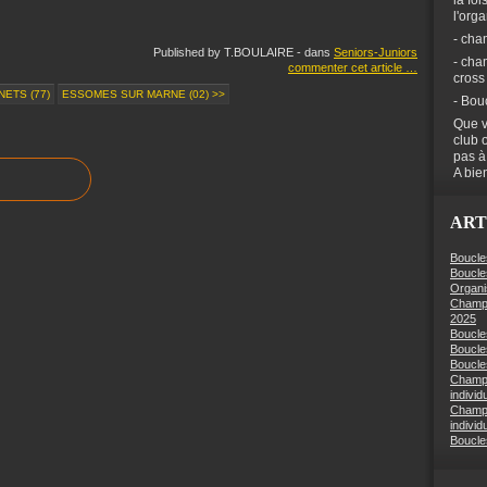
la foi
l'org
- cha
Published by T.BOULAIRE
-
dans
Seniors-Juniors
- cha
commenter cet article
…
cross
NETS (77)
ESSOMES SUR MARNE (02) >>
- Bou
Que v
club 
pas à
A bien
ART
Boucle
Boucle
Organi
Champi
2025
Boucle
Boucle
Boucles
Champi
individ
Champi
individ
Boucle