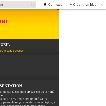
Connexion
+
Créer mon blog
her
UEIL
ers la page d'accueil
SENTATION
enue sur le site du club cycliste de la Ferté
er.
s plus de 40 ans, notre priorité va au
oppement du cyclisme dans notre région, à