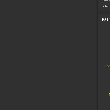
BMX
(
c
(1)
PA
Trop