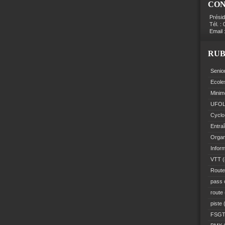
CO
Prési
Tél. :
Email 
RUB
Senio
Ecole
Minim
UFO
Cyclo
Entra
Organ
Infor
VTT
(
Route
pass 
route
piste
(
FSG