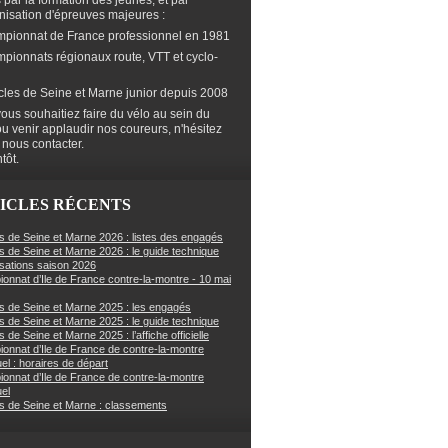
s par la formation des jeunes, et par
anisation d'épreuves majeures :
mpionnat de France professionnel en 1981
mpionnats régionaux route, VTT et cyclo-
cles de Seine et Marne junior depuis 2008
ous souhaitiez faire du vélo au sein du
ou venir applaudir nos coureurs, n'hésitez
 nous contacter.
tôt.
ICLES RÉCENTS
s de Seine et Marne 2026 : listes des engagés
s de Seine et Marne 2026 : le guide technique
sations saison 2026
onnat d’Ile de France contre-la-montre - 10 mai
s de Seine et Marne 2025 : les engagés
s de Seine et Marne 2025 : le guide technique
 de Seine et Marne 2025 : l’affiche officielle
onnat d’Ile de France de contre-la-montre
uel : horaires de départ
onnat d’Ile de France de contre-la-montre
uel
s de Seine et Marne : classements