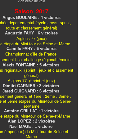
2 en école de vélo
Saison 2017
Angus BOULAIRE : 4 victoires
hée départemental (cyclo-cross, sprint,
route et classement général)
Augustin FAHY : 6 victoires
Aiglons 77 (jeux)
e étape du Mini-tour de Seine-et-Marne
Camille FAHY : 6 victoires
Championnat d'Ile de France
ssement final challenge
régional
féminin
Alexis FONTAINE : 5 victoires
ns régionaux (sprint, jeux et classement
général)
Aiglons 77 (sprint et jeux)
Dimitri GARNIER : 2 victoires
Jared GUIGNARD : 6 victoires
sement général et 1ère , 2ème , 3ème ,
 et 5ème étapes du Mini-tour de Seine-
et-Marne
Antoine GRILLAT : 1 victoire
e étape du Mini-tour de Seine-et-Marne
Alan LOPEZ : 2 victoires
Nael MAGE : 1 victoire
e étape(jeux) du Mini-tour de Seine-et-
Marne