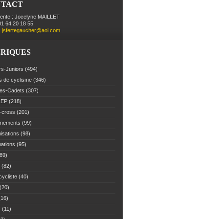
NTACT
dente : Jocelyne MAILLET
 01 64 20 18 55
:
jsfertegaucher@aol.com
RIQUES
rs-Juniors
(494)
s de cyclisme
(346)
es-Cadets
(307)
LEP
(218)
-cross
(201)
înements
(99)
isations
(98)
mations
(95)
89)
(82)
cycliste
(40)
(20)
16)
T
(11)