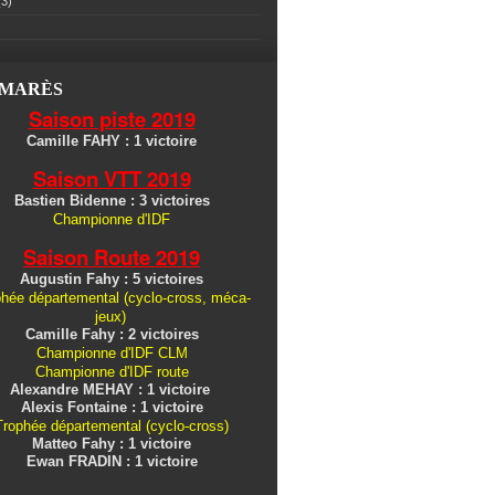
3)
LMARÈS
Saison piste 2019
Camille FAHY : 1 victoire
Saison VTT 2019
Bastien Bidenne : 3 victoires
Championne d'IDF
Saison Route 2019
Augustin Fahy : 5 victoires
hée départemental (cyclo-cross, méca-
jeux)
Camille Fahy : 2 victoires
Championne d'IDF CLM
Championne d'IDF route
Alexandre MEHAY : 1 victoire
Alexis Fontaine : 1 victoire
Trophée départemental (cyclo-cross)
Matteo Fahy : 1 victoire
Ewan FRADIN : 1 victoire