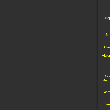
Trop
7èm
Cla
Aiglo
Clas
4ème
4èm
6èm