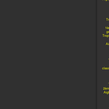
Tr
1è
g
Troph
A
T
clas
T
2èm
Aig