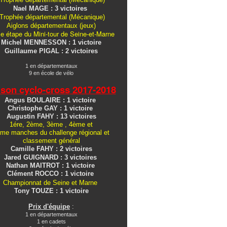
Nael MAGE : 3 victoires
Trophée départemental (Mécanique)
Aiglons
départementaux
(jeux)
e étape du Mini-tour de Seine-et-Marne
Michel MENNESSON : 1 victoire
Guillaume PIGAL : 2 victoires
1 en départementaux
9 en école de vélo
ison cyclo-cross
2017-2018
Angus BOULAIRE : 1 victoire
Christophe GAY : 1 victoire
Augustin FAHY : 13 victoires
1ére, 2ème, 3ème , 4ème et
me manches du challenge régional et
classement général
Camille FAHY : 2 victoires
Jared GUIGNARD : 3 victoires
Nathan MAITROT : 1 victoire
Clément ROCCO : 1 victoire
Championnat de Seine et Marne
Tony TOUZE : 1 victoire
Prix d'équipe
:
1 en départementaux
1 en cadets