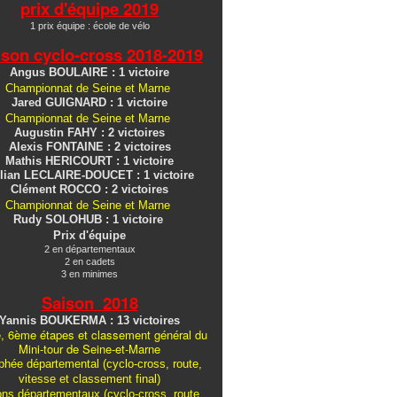
prix d'équipe 2019
1 prix équipe : école de vélo
ison cyclo-cross
2018-2019
Angus BOULAIRE : 1 victoire
Championnat de Seine et Marne
Jared GUIGNARD : 1 victoire
Championnat de Seine et Marne
Augustin FAHY : 2 victoires
Alexis FONTAINE : 2 victoires
Mathis HERICOURT : 1 victoire
lian LECLAIRE-DOUCET : 1 victoire
Clément ROCCO : 2 victoires
Championnat de Seine et Marne
Rudy SOLOHUB : 1 victoire
Prix d'équipe
2 en départementaux
2 en cadets
3 en minimes
Saison 2018
Yannis BOUKERMA : 13 victoires
, 6ème étapes et classement général du
Mini-tour de Seine-et-Marne
hée départemental (cyclo-cross, route,
vitesse et classement final)
ons
départementaux
(cyclo-cross, route,