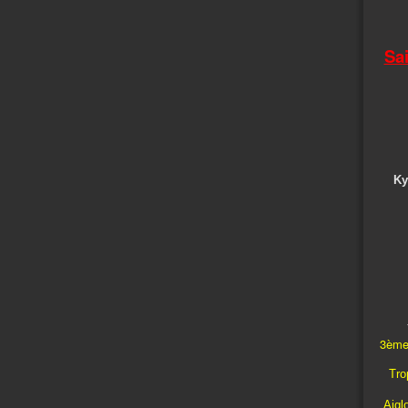
Sa
Ky
3ème
Trop
Aigl