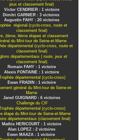
jeux et classement final)
Victor CENDRIER : 1 victoire
Dimitri GARNIER : 3 victoires
Augustin FAHY : 20 victoires
ophée régional (cyclo-cross, route et
classement final)
re, 2ème, 6ème étapes et classement
énéral du Mini-tour de Seine-et-Marne
ée départemental (cyclo-cross, route et
classement final)
iglons
départementaux
( route, jeux et
classement final)
Romain FAHY : 1 victoire
Alexis FONTAINE : 1 victoire
rophée départemental (cyclo-cross)
Ewan FRADIN : 1 victoire
sement général du Mini-tour de Seine-et-
Marne
Jared GUIGNARD : 6 victoires
Challenge du CIF
rophée départemental (cyclo-cross)
e étape du Mini-tour de Seine-et-Marne
lons
départementaux
(classement final)
Mathis HERICOURT : 1 victoire
Alan LOPEZ : 2 victoires
Ewen MAAZA : 1 victoire
Trophée départemental (Mécanique)