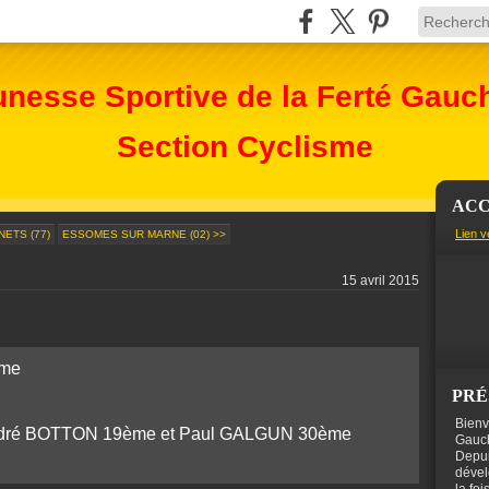
unesse Sportive de la Ferté Gauc
Section Cyclisme
ACC
Lien v
NETS (77)
ESSOMES SUR MARNE (02) >>
15 avril 2015
ème
PRÉ
Bienv
ndré BOTTON 19ème et Paul GALGUN 30ème
Gauch
Depui
dével