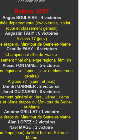
2 en école de vélo
Saison 2017
Angus BOULAIRE : 4 victoires
hée départemental (cyclo-cross, sprint,
route et classement général)
Augustin FAHY : 6 victoires
Aiglons 77 (jeux)
e étape du Mini-tour de Seine-et-Marne
Camille FAHY : 6 victoires
Championnat d'Ile de France
ssement final challenge
régional
féminin
Alexis FONTAINE : 5 victoires
ns régionaux (sprint, jeux et classement
général)
Aiglons 77 (sprint et jeux)
Dimitri GARNIER : 2 victoires
Jared GUIGNARD : 6 victoires
sement général et 1ère , 2ème , 3ème ,
 et 5ème étapes du Mini-tour de Seine-
et-Marne
Antoine GRILLAT : 1 victoire
e étape du Mini-tour de Seine-et-Marne
Alan LOPEZ : 2 victoires
Nael MAGE : 1 victoire
e étape(jeux) du Mini-tour de Seine-et-
Marne