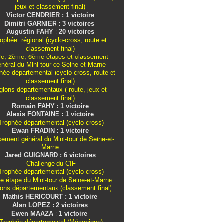
jeux et classement final)
Victor CENDRIER : 1 victoire
Dimitri GARNIER : 3 victoires
Augustin FAHY : 20 victoires
ophée régional (cyclo-cross, route et
classement final)
re, 2ème, 6ème étapes et classement
énéral du Mini-tour de Seine-et-Marne
ée départemental (cyclo-cross, route et
classement final)
iglons
départementaux
( route, jeux et
classement final)
Romain FAHY : 1 victoire
Alexis FONTAINE : 1 victoire
rophée départemental (cyclo-cross)
Ewan FRADIN : 1 victoire
sement général du Mini-tour de Seine-et-
Marne
Jared GUIGNARD : 6 victoires
Challenge du CIF
rophée départemental (cyclo-cross)
e étape du Mini-tour de Seine-et-Marne
lons
départementaux
(classement final)
Mathis HERICOURT : 1 victoire
Alan LOPEZ : 2 victoires
Ewen MAAZA : 1 victoire
Trophée départemental (Mécanique)