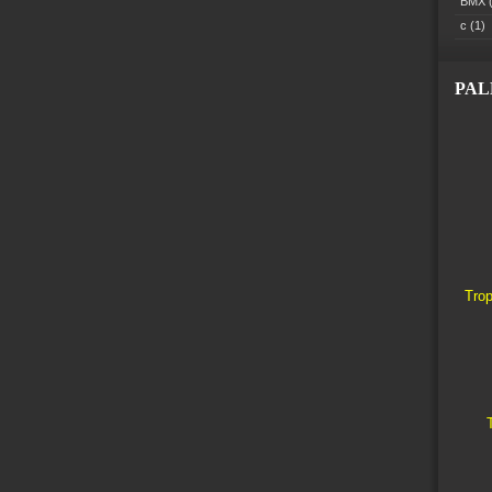
BMX
(
c
(1)
PA
Trop