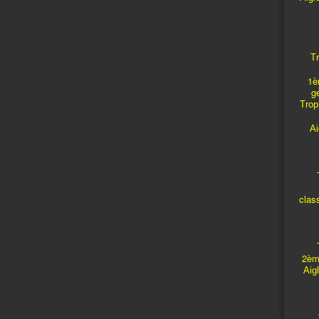
Tr
1è
g
Troph
A
T
clas
T
2èm
Aig