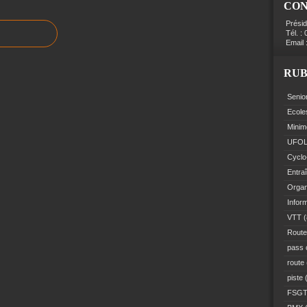
CO
Prési
Tél. :
Email 
RUB
Senio
Ecole
Minim
UFO
Cyclo
Entra
Organ
Infor
VTT
(
Route
pass 
route
piste
(
FSG