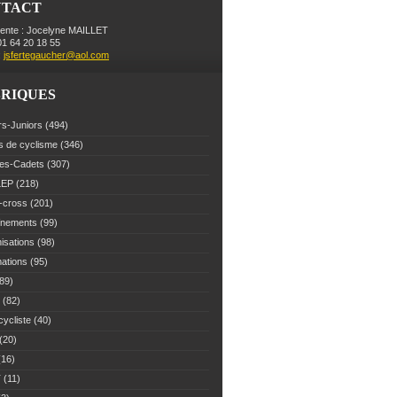
NTACT
dente : Jocelyne MAILLET
 01 64 20 18 55
:
jsfertegaucher@aol.com
RIQUES
rs-Juniors
(494)
s de cyclisme
(346)
es-Cadets
(307)
LEP
(218)
-cross
(201)
înements
(99)
isations
(98)
mations
(95)
89)
(82)
cycliste
(40)
(20)
16)
T
(11)