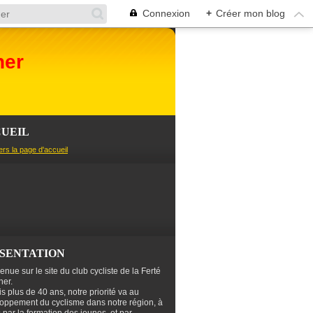
Connexion
+
Créer mon blog
her
UEIL
ers la page d'accueil
SENTATION
enue sur le site du club cycliste de la Ferté
er.
s plus de 40 ans, notre priorité va au
oppement du cyclisme dans notre région, à