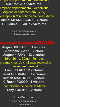
Nael MAGE : 3 victoires
Trophée départemental (Mécanique)
Aiglons
départementaux
(jeux)
e étape du Mini-tour de Seine-et-Marne
Michel MENNESSON : 1 victoire
Guillaume PIGAL : 2 victoires
1 en départementaux
9 en école de vélo
ison cyclo-cross
2017-2018
Angus BOULAIRE : 1 victoire
Christophe GAY : 1 victoire
Augustin FAHY : 13 victoires
1ére, 2ème, 3ème , 4ème et
me manches du challenge régional et
classement général
Camille FAHY : 2 victoires
Jared GUIGNARD : 3 victoires
Nathan MAITROT : 1 victoire
Clément ROCCO : 1 victoire
Championnat de Seine et Marne
Tony TOUZE : 1 victoire
Prix d'équipe
:
1 en départementaux
1 en cadets