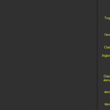
Trop
7èm
Cla
Aiglo
Clas
4ème
4èm
6èm