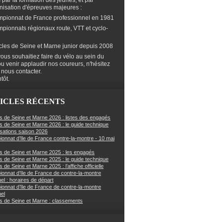
s par la formation des jeunes, et par
anisation d'épreuves majeures :
mpionnat de France professionnel en 1981
mpionnats régionaux route, VTT et cyclo-
cles de Seine et Marne junior depuis 2008
ous souhaitiez faire du vélo au sein du
ou venir applaudir nos coureurs, n'hésitez
 nous contacter.
tôt.
ICLES RÉCENTS
s de Seine et Marne 2026 : listes des engagés
s de Seine et Marne 2026 : le guide technique
sations saison 2026
onnat d’Ile de France contre-la-montre - 10 mai
s de Seine et Marne 2025 : les engagés
s de Seine et Marne 2025 : le guide technique
 de Seine et Marne 2025 : l’affiche officielle
onnat d’Ile de France de contre-la-montre
uel : horaires de départ
onnat d’Ile de France de contre-la-montre
uel
s de Seine et Marne : classements