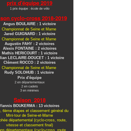
prix d'équipe 2019
1 prix équipe : école de vélo
ison cyclo-cross
2018-2019
Angus BOULAIRE : 1 victoire
Championnat de Seine et Marne
Jared GUIGNARD : 1 victoire
Championnat de Seine et Marne
Augustin FAHY : 2 victoires
Alexis FONTAINE : 2 victoires
Mathis HERICOURT : 1 victoire
lian LECLAIRE-DOUCET : 1 victoire
Clément ROCCO : 2 victoires
Championnat de Seine et Marne
Rudy SOLOHUB : 1 victoire
Prix d'équipe
2 en départementaux
2 en cadets
3 en minimes
Saison 2018
Yannis BOUKERMA : 13 victoires
, 6ème étapes et classement général du
Mini-tour de Seine-et-Marne
hée départemental (cyclo-cross, route,
vitesse et classement final)
ons
départementaux
(cyclo-cross, route,