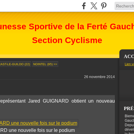
unesse Sportive de la Ferté Gauc
Section Cyclisme
ACC
Lien v
CAST-LE-GUILDO (22)
NOINTEL (95) >>
26 novembre 2014
 représentant Jared GUIGNARD obtient un nouveau
PRÉ
Bienv
Gauch
Depui
dével
D une nouvelle fois sur le podium