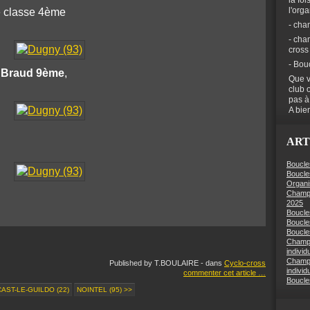
la foi
l'org
 classe 4ème
- cha
- cha
cross
- Bou
 Braud 9ème
,
Que v
club 
pas à
A bien
ART
Boucle
Boucle
Organi
Champi
2025
Boucle
Boucle
Boucles
Champi
individ
Champi
Published by T.BOULAIRE
-
dans
Cyclo-cross
individ
commenter cet article
…
Boucle
CAST-LE-GUILDO (22)
NOINTEL (95) >>