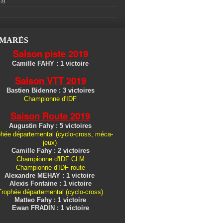
3)
LMARÈS
Saison piste 2019
Camille FAHY : 1 victoire
Saison VTT 2019
Bastien Bidenne : 3 victoires
Championne d'IDF
Saison Route 2019
Augustin Fahy : 5 victoires
hée départemental (cyclo-cross, méca-
jeux)
Camille Fahy : 2 victoires
Championne d'IDF CLM
Championne d'IDF route
Alexandre MEHAY : 1 victoire
Alexis Fontaine : 1 victoire
Trophée départemental (cyclo-cross)
Matteo Fahy : 1 victoire
Ewan FRADIN : 1 victoire