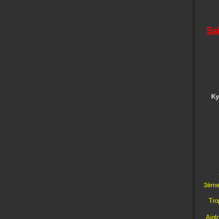
Sa
Ky
3ème
Trop
Aigl